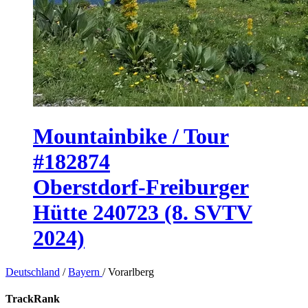
Mountainbike / Tour
#182874
Oberstdorf-Freiburger
Hütte 240723 (8. SVTV
2024)
Deutschland
/
Bayern
/
Vorarlberg
TrackRank