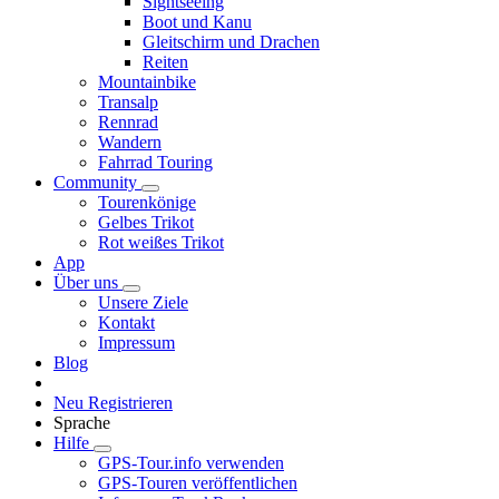
Sightseeing
Boot und Kanu
Gleitschirm und Drachen
Reiten
Mountainbike
Transalp
Rennrad
Wandern
Fahrrad Touring
Community
Tourenkönige
Gelbes Trikot
Rot weißes Trikot
App
Über uns
Unsere Ziele
Kontakt
Impressum
Blog
Neu Registrieren
Sprache
Hilfe
GPS-Tour.info verwenden
GPS-Touren veröffentlichen