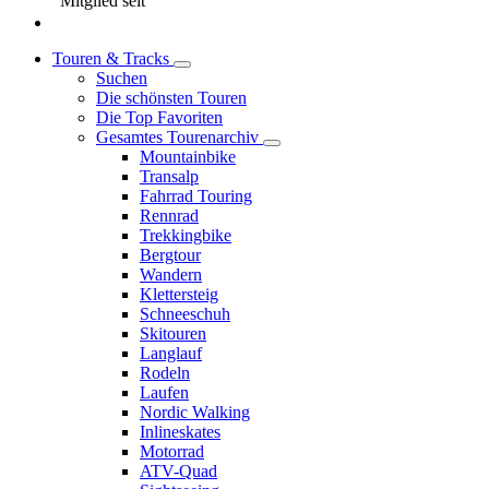
Mitglied seit
Touren & Tracks
Suchen
Die schönsten Touren
Die Top Favoriten
Gesamtes Tourenarchiv
Mountainbike
Transalp
Fahrrad Touring
Rennrad
Trekkingbike
Bergtour
Wandern
Klettersteig
Schneeschuh
Skitouren
Langlauf
Rodeln
Laufen
Nordic Walking
Inlineskates
Motorrad
ATV-Quad