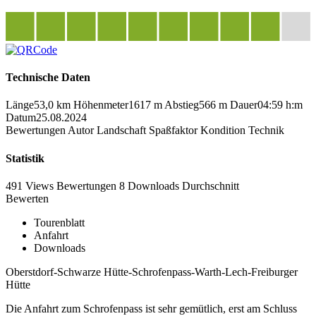
Technische Daten
Länge
53,0 km
Höhenmeter
1617 m
Abstieg
566 m
Dauer
04:59 h:m
Datum
25.08.2024
Bewertungen
Autor
Landschaft
Spaßfaktor
Kondition
Technik
Statistik
491 Views
Bewertungen
8 Downloads
Durchschnitt
Bewerten
Tourenblatt
Anfahrt
Downloads
Oberstdorf-Schwarze Hütte-Schrofenpass-Warth-Lech-Freiburger
Hütte
Die Anfahrt zum Schrofenpass ist sehr gemütlich, erst am Schluss