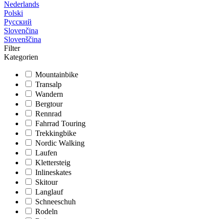
Nederlands
Polski
Русский
Slovenčina
Slovenščina
Filter
Kategorien
Mountainbike
Transalp
Wandern
Bergtour
Rennrad
Fahrrad Touring
Trekkingbike
Nordic Walking
Laufen
Klettersteig
Inlineskates
Skitour
Langlauf
Schneeschuh
Rodeln