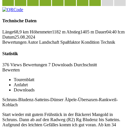
Technische Daten
Länge
68,9 km
Höhenmeter
1182 m
Abstieg
1405 m
Dauer
04:40 h:m
Datum
25.08.2024
Bewertungen
Autor
Landschaft
Spaßfaktor
Kondition
Technik
Statistik
376 Views
Bewertungen
7 Downloads
Durchschnitt
Bewerten
Tourenblatt
Anfahrt
Downloads
Schruns-Bludenz-Satteins-Dünser Älpele-Übersaxen-Rankweil-
Koblach
Start wieder mit gutem Frühstück in der Bäckerei Mangold in
Schruns. Dann ab auf den Radweg (R2) Rg Bludenz bis Satteins.
Aufgrund des leichten Gefälles komm ich gut voran. Ab km 34