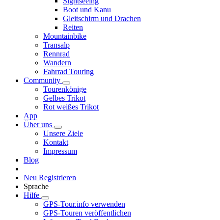
Sightseeing
Boot und Kanu
Gleitschirm und Drachen
Reiten
Mountainbike
Transalp
Rennrad
Wandern
Fahrrad Touring
Community
Tourenkönige
Gelbes Trikot
Rot weißes Trikot
App
Über uns
Unsere Ziele
Kontakt
Impressum
Blog
Neu Registrieren
Sprache
Hilfe
GPS-Tour.info verwenden
GPS-Touren veröffentlichen