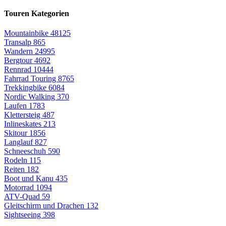
Touren Kategorien
Mountainbike
48125
Transalp
865
Wandern
24995
Bergtour
4692
Rennrad
10444
Fahrrad Touring
8765
Trekkingbike
6084
Nordic Walking
370
Laufen
1783
Klettersteig
487
Inlineskates
213
Skitour
1856
Langlauf
827
Schneeschuh
590
Rodeln
115
Reiten
182
Boot und Kanu
435
Motorrad
1094
ATV-Quad
59
Gleitschirm und Drachen
132
Sightseeing
398