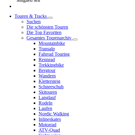
Mitglied seit
Touren & Tracks
Suchen
Die schönsten Touren
Die Top Favoriten
Gesamtes Tourenarchiv
Mountainbike
Transalp
Fahrrad Touring
Rennrad
Trekkingbike
Bergtour
Wandern
Klettersteig
Schneeschuh
Skitouren
Langlauf
Rodeln
Laufen
Nordic Walking
Inlineskates
Motorrad
ATV-Quad