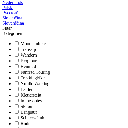
Nederlands
Polski
Русский
Slovenčina
Slovenščina
Filter
Kategorien
Mountainbike
Transalp
Wandern
Bergtour
Rennrad
Fahrrad Touring
Trekkingbike
Nordic Walking
Laufen
Klettersteig
Inlineskates
Skitour
Langlauf
Schneeschuh
Rodeln