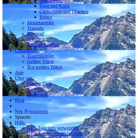
Sightseeing
Boot und Kanu
Gleitschirm und Drachen
Reiten
Mountainbike
Transalp
Rennrad
Wandern
Fahrrad Touring
Community
Tourenkönige
Gelbes Trikot
Rot weißes Trikot
App
Über uns
Unsere Ziele
Kontakt
Impressum
Blog
Neu Registrieren
Sprache
Hilfe
GPS-Tour.info verwenden
GPS-Touren veröffentlichen