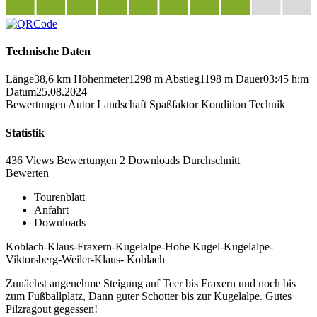
Technische Daten
Länge
38,6 km
Höhenmeter
1298 m
Abstieg
1198 m
Dauer
03:45 h:m
Datum
25.08.2024
Bewertungen
Autor
Landschaft
Spaßfaktor
Kondition
Technik
Statistik
436 Views
Bewertungen
2 Downloads
Durchschnitt
Bewerten
Tourenblatt
Anfahrt
Downloads
Koblach-Klaus-Fraxern-Kugelalpe-Hohe Kugel-Kugelalpe-
Viktorsberg-Weiler-Klaus- Koblach
Zunächst angenehme Steigung auf Teer bis Fraxern und noch bis
zum Fußballplatz, Dann guter Schotter bis zur Kugelalpe. Gutes
Pilzragout gegessen!