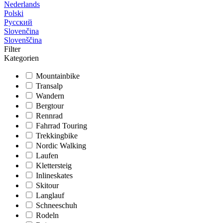
Nederlands
Polski
Русский
Slovenčina
Slovenščina
Filter
Kategorien
Mountainbike
Transalp
Wandern
Bergtour
Rennrad
Fahrrad Touring
Trekkingbike
Nordic Walking
Laufen
Klettersteig
Inlineskates
Skitour
Langlauf
Schneeschuh
Rodeln