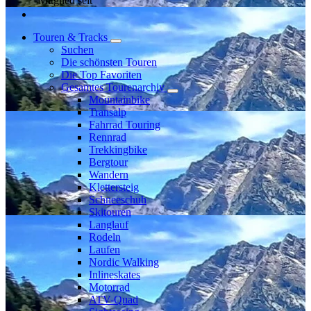
Mitglied seit
Touren & Tracks
Suchen
Die schönsten Touren
Die Top Favoriten
Gesamtes Tourenarchiv
Mountainbike
Transalp
Fahrrad Touring
Rennrad
Trekkingbike
Bergtour
Wandern
Klettersteig
Schneeschuh
Skitouren
Langlauf
Rodeln
Laufen
Nordic Walking
Inlineskates
Motorrad
ATV-Quad