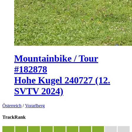
Mountainbike / Tour
#182878
Hohe Kugel 240727 (12.
SVTV 2024)
Österreich
/
Vorarlberg
TrackRank