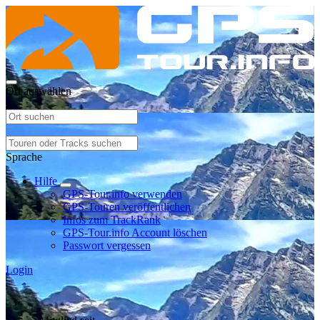
Ort auswählen
Sprache
Hilfe
GPS-Tour.info verwenden
GPS-Touren veröffentlichen
Infos zum TrackRank
GPS-Tour.info Account löschen
Passwort vergessen
Login