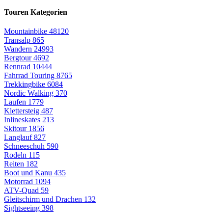
Touren Kategorien
Mountainbike
48120
Transalp
865
Wandern
24993
Bergtour
4692
Rennrad
10444
Fahrrad Touring
8765
Trekkingbike
6084
Nordic Walking
370
Laufen
1779
Klettersteig
487
Inlineskates
213
Skitour
1856
Langlauf
827
Schneeschuh
590
Rodeln
115
Reiten
182
Boot und Kanu
435
Motorrad
1094
ATV-Quad
59
Gleitschirm und Drachen
132
Sightseeing
398