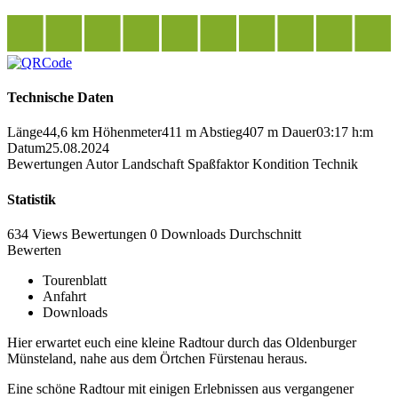
Technische Daten
Länge
44,6 km
Höhenmeter
411 m
Abstieg
407 m
Dauer
03:17 h:m
Datum
25.08.2024
Bewertungen
Autor
Landschaft
Spaßfaktor
Kondition
Technik
Statistik
634 Views
Bewertungen
0 Downloads
Durchschnitt
Bewerten
Tourenblatt
Anfahrt
Downloads
Hier erwartet euch eine kleine Radtour durch das Oldenburger
Münsteland, nahe aus dem Örtchen Fürstenau heraus.
Eine schöne Radtour mit einigen Erlebnissen aus vergangener