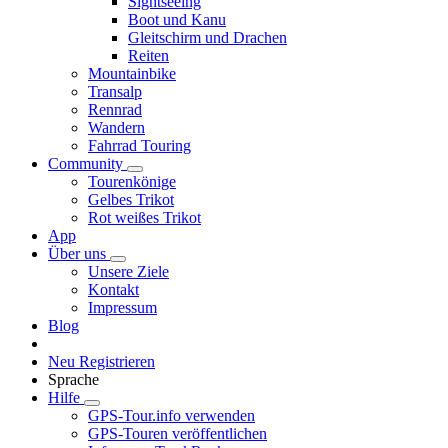
Sightseeing
Boot und Kanu
Gleitschirm und Drachen
Reiten
Mountainbike
Transalp
Rennrad
Wandern
Fahrrad Touring
Community
Tourenkönige
Gelbes Trikot
Rot weißes Trikot
App
Über uns
Unsere Ziele
Kontakt
Impressum
Blog
Neu Registrieren
Sprache
Hilfe
GPS-Tour.info verwenden
GPS-Touren veröffentlichen