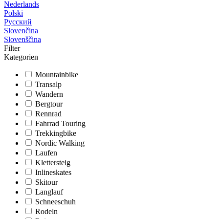
Nederlands
Polski
Русский
Slovenčina
Slovenščina
Filter
Kategorien
Mountainbike
Transalp
Wandern
Bergtour
Rennrad
Fahrrad Touring
Trekkingbike
Nordic Walking
Laufen
Klettersteig
Inlineskates
Skitour
Langlauf
Schneeschuh
Rodeln