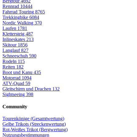
Bergtour
4692
Rennrad
10444
Fahrrad Touring
8765
Trekkingbike
6084
Nordic Walking
370
Laufen
1781
Klettersteig
487
Inlineskates
213
Skitour
1856
Langlauf
827
Schneeschuh
590
Rodeln
115
Reiten
182
Boot und Kanu
435
Motorrad
1094
ATV-Quad
59
Gleitschirm und Drachen
132
Sightseeing
398
Community
Tourenkönige (Gesamtwertung)
Gelbe Trikots (Streckenwertung)
Rot-Weißes Trikot (Bergwertung)
Nutzungsbestimmungen