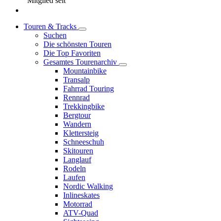
Mitglied seit
Touren & Tracks
Suchen
Die schönsten Touren
Die Top Favoriten
Gesamtes Tourenarchiv
Mountainbike
Transalp
Fahrrad Touring
Rennrad
Trekkingbike
Bergtour
Wandern
Klettersteig
Schneeschuh
Skitouren
Langlauf
Rodeln
Laufen
Nordic Walking
Inlineskates
Motorrad
ATV-Quad