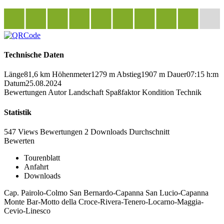
Technische Daten
Länge
81,6 km
Höhenmeter
1279 m
Abstieg
1907 m
Dauer
07:15 h:m
Datum
25.08.2024
Bewertungen
Autor
Landschaft
Spaßfaktor
Kondition
Technik
Statistik
547 Views
Bewertungen
2 Downloads
Durchschnitt
Bewerten
Tourenblatt
Anfahrt
Downloads
Cap. Pairolo-Colmo San Bernardo-Capanna San Lucio-Capanna
Monte Bar-Motto della Croce-Rivera-Tenero-Locarno-Maggia-
Cevio-Linesco