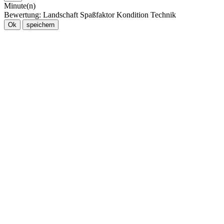
Minute(n)
Bewertung:
Landschaft
Spaßfaktor
Kondition
Technik
Ok
speichern