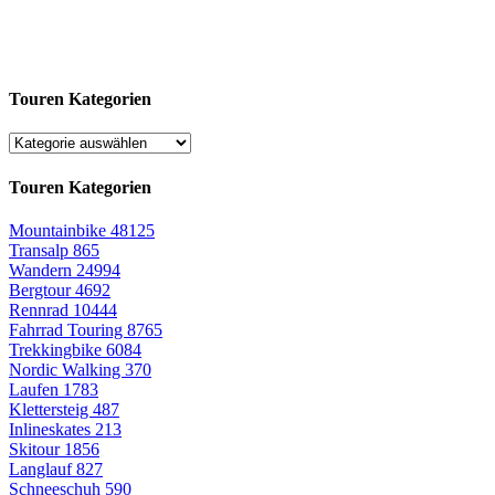
Touren Kategorien
Touren Kategorien
Mountainbike
48125
Transalp
865
Wandern
24994
Bergtour
4692
Rennrad
10444
Fahrrad Touring
8765
Trekkingbike
6084
Nordic Walking
370
Laufen
1783
Klettersteig
487
Inlineskates
213
Skitour
1856
Langlauf
827
Schneeschuh
590