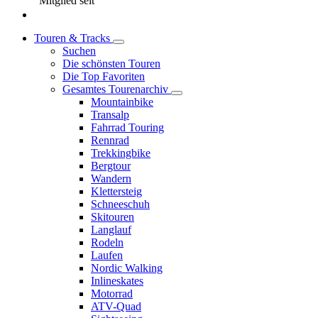
Mitglied seit
Touren & Tracks
Suchen
Die schönsten Touren
Die Top Favoriten
Gesamtes Tourenarchiv
Mountainbike
Transalp
Fahrrad Touring
Rennrad
Trekkingbike
Bergtour
Wandern
Klettersteig
Schneeschuh
Skitouren
Langlauf
Rodeln
Laufen
Nordic Walking
Inlineskates
Motorrad
ATV-Quad