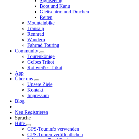
Sightseeing
Boot und Kanu
Gleitschirm und Drachen
Reiten
Mountainbike
Transalp
Rennrad
Wandern
Fahrrad Touring
Community
Tourenkönige
Gelbes Trikot
Rot weißes Trikot
App
Über uns
Unsere Ziele
Kontakt
Impressum
Blog
Neu Registrieren
Sprache
Hilfe
GPS-Tour.info verwenden
GPS-Touren veröffentlichen