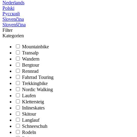
Nederlands
Polski
Русский
Slovenčina
Slovenščina
Filter
Kategorien
Mountainbike
Transalp
Wandern
Bergtour
Rennrad
Fahrrad Touring
Trekkingbike
Nordic Walking
Laufen
Klettersteig
Inlineskates
Skitour
Langlauf
Schneeschuh
Rodeln