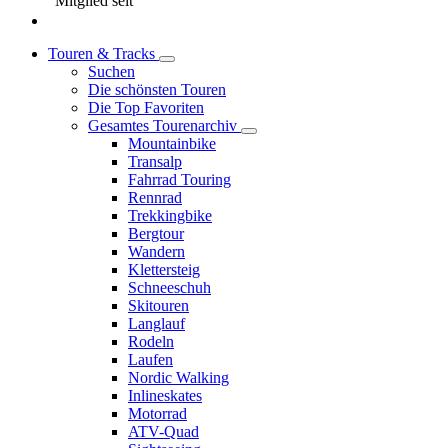
Mitglied seit
Touren & Tracks
Suchen
Die schönsten Touren
Die Top Favoriten
Gesamtes Tourenarchiv
Mountainbike
Transalp
Fahrrad Touring
Rennrad
Trekkingbike
Bergtour
Wandern
Klettersteig
Schneeschuh
Skitouren
Langlauf
Rodeln
Laufen
Nordic Walking
Inlineskates
Motorrad
ATV-Quad