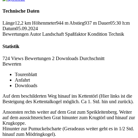
Technische Daten
Länge
12,2 km
Höhenmeter
944 m
Abstieg
937 m
Dauer
05:30 h:m
Datum
05.09.2024
Bewertungen
Autor
Landschaft
Spaßfaktor
Kondition
Technik
Statistik
724 Views
Bewertungen
2 Downloads
Durchschnitt
Bewerten
Tourenblatt
Anfahrt
Downloads
Auf dem beschilderten Weg hinauf ins Kettentörl (Hier links ist die
Besteigung des Kettentalkogel möglich. Ca 1. Std. hin und zurück).
Ansonsten rechts weiter auf dem Grat zum Speikleitenberg. Weiter
auf dem aussichtsreichen Grat hinunter zum Krugtörl und hinauf zur
Krugkoppe.
Hinunter zur Pumuckelscharte (Geradeaus weiter geht es in 1/2 Std.
hinauf zum Mödringkogel).