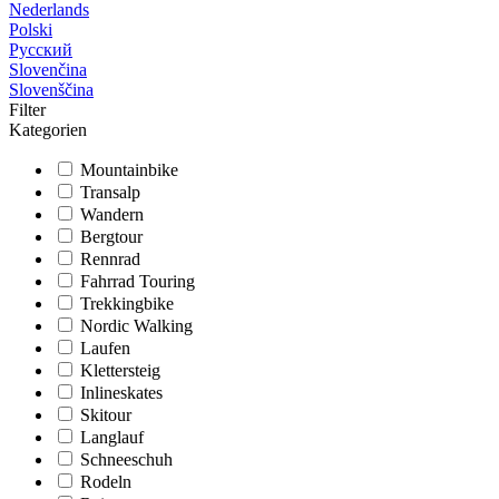
Nederlands
Polski
Русский
Slovenčina
Slovenščina
Filter
Kategorien
Mountainbike
Transalp
Wandern
Bergtour
Rennrad
Fahrrad Touring
Trekkingbike
Nordic Walking
Laufen
Klettersteig
Inlineskates
Skitour
Langlauf
Schneeschuh
Rodeln