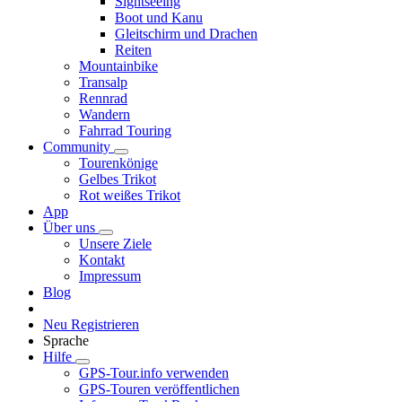
Sightseeing
Boot und Kanu
Gleitschirm und Drachen
Reiten
Mountainbike
Transalp
Rennrad
Wandern
Fahrrad Touring
Community
Tourenkönige
Gelbes Trikot
Rot weißes Trikot
App
Über uns
Unsere Ziele
Kontakt
Impressum
Blog
Neu Registrieren
Sprache
Hilfe
GPS-Tour.info verwenden
GPS-Touren veröffentlichen