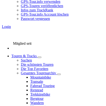
GPS-Tour.info verwenden
GPS-Touren veröffentlichen
Infos zum TrackRank
GPS-Tour.info Account löschen
Passwort vergessen
Login
Mitglied seit
Touren & Tracks
Suchen
Die schönsten Touren
Die Top Favoriten
Gesamtes Tourenarchiv
Mountainbike
Transalp
Fahrrad Touring
Rennrad
Trekkingbike
Bergtour
Wandern