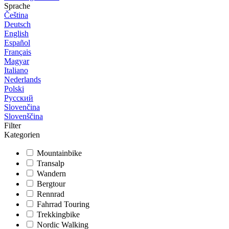
Sprache
Čeština
Deutsch
English
Español
Français
Magyar
Italiano
Nederlands
Polski
Русский
Slovenčina
Slovenščina
Filter
Kategorien
Mountainbike
Transalp
Wandern
Bergtour
Rennrad
Fahrrad Touring
Trekkingbike
Nordic Walking