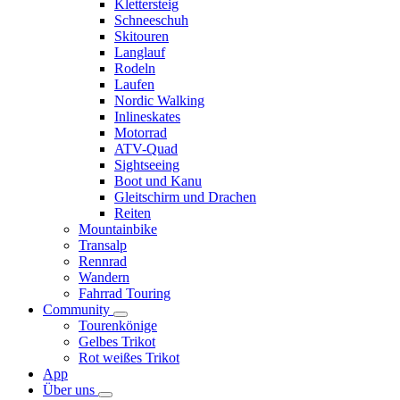
Klettersteig
Schneeschuh
Skitouren
Langlauf
Rodeln
Laufen
Nordic Walking
Inlineskates
Motorrad
ATV-Quad
Sightseeing
Boot und Kanu
Gleitschirm und Drachen
Reiten
Mountainbike
Transalp
Rennrad
Wandern
Fahrrad Touring
Community
Tourenkönige
Gelbes Trikot
Rot weißes Trikot
App
Über uns