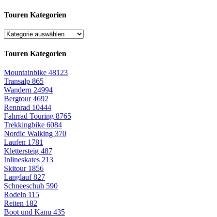
Touren Kategorien
Touren Kategorien
Mountainbike
48123
Transalp
865
Wandern
24994
Bergtour
4692
Rennrad
10444
Fahrrad Touring
8765
Trekkingbike
6084
Nordic Walking
370
Laufen
1781
Klettersteig
487
Inlineskates
213
Skitour
1856
Langlauf
827
Schneeschuh
590
Rodeln
115
Reiten
182
Boot und Kanu
435