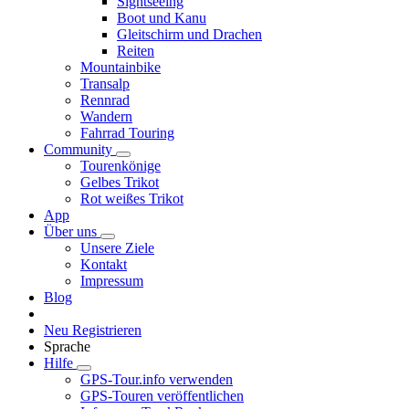
Sightseeing
Boot und Kanu
Gleitschirm und Drachen
Reiten
Mountainbike
Transalp
Rennrad
Wandern
Fahrrad Touring
Community
Tourenkönige
Gelbes Trikot
Rot weißes Trikot
App
Über uns
Unsere Ziele
Kontakt
Impressum
Blog
Neu Registrieren
Sprache
Hilfe
GPS-Tour.info verwenden
GPS-Touren veröffentlichen