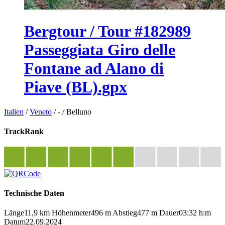
Bergtour / Tour #182989
Passeggiata Giro delle
Fontane ad Alano di
Piave (BL).gpx
Italien
/
Veneto
/
-
/
Belluno
TrackRank
Technische Daten
Länge
11,9 km
Höhenmeter
496 m
Abstieg
477 m
Dauer
03:32 h:m
Datum
22.09.2024