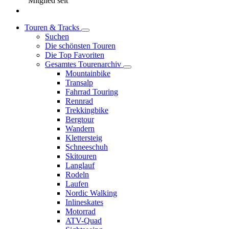
Mitglied seit
Touren & Tracks
Suchen
Die schönsten Touren
Die Top Favoriten
Gesamtes Tourenarchiv
Mountainbike
Transalp
Fahrrad Touring
Rennrad
Trekkingbike
Bergtour
Wandern
Klettersteig
Schneeschuh
Skitouren
Langlauf
Rodeln
Laufen
Nordic Walking
Inlineskates
Motorrad
ATV-Quad