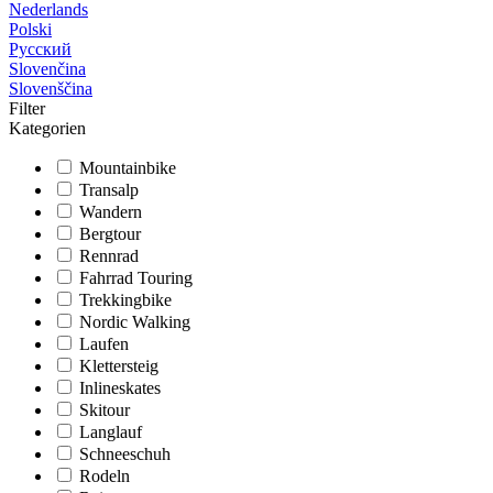
Nederlands
Polski
Русский
Slovenčina
Slovenščina
Filter
Kategorien
Mountainbike
Transalp
Wandern
Bergtour
Rennrad
Fahrrad Touring
Trekkingbike
Nordic Walking
Laufen
Klettersteig
Inlineskates
Skitour
Langlauf
Schneeschuh
Rodeln