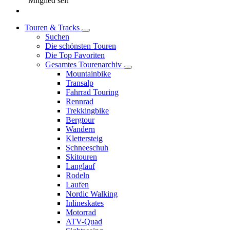
Mitglied seit
Touren & Tracks
Suchen
Die schönsten Touren
Die Top Favoriten
Gesamtes Tourenarchiv
Mountainbike
Transalp
Fahrrad Touring
Rennrad
Trekkingbike
Bergtour
Wandern
Klettersteig
Schneeschuh
Skitouren
Langlauf
Rodeln
Laufen
Nordic Walking
Inlineskates
Motorrad
ATV-Quad