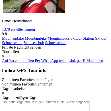
Land: Deutschland
1370 erstellte Touren
9.8
Mountainbike
Mountainbike
Mountainbike
Skitour
Skitour
Skitour
Schneeschuh
Schneeschuh
Schneeschuh
Private Nachricht senden
Tour teilen
×
Auf Facebook teilen
Per WhatsApp teilen
Link per E-Mail teilen
Follow GPS-Tour.info
Zu meinen Favoriten hinzufügen
Von meinen Favoriten entfernen
Tags bearbeiten
×
Tags hinzufügen
Tags