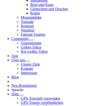
Sightseeing
Boot und Kanu
Gleitschirm und Drachen
Reiten
Mountainbike
Transalp
Rennrad
Wandern
Fahrrad Touring
Community
Tourenkönige
Gelbes Trikot
Rot weißes Trikot
App
Über uns
Unsere Ziele
Kontakt
Impressum
Blog
Neu Registrieren
Sprache
Hilfe
GPS-Tour.info verwenden
GPS-Touren veröffentlichen