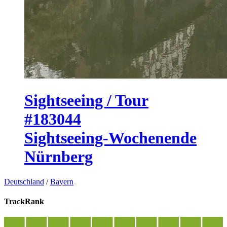
Sightseeing / Tour
#183044
Sightseeing-Wochenende
Nürnberg
Deutschland
/
Bayern
TrackRank