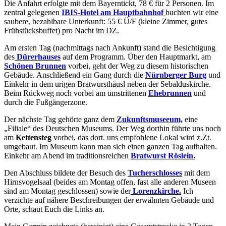
Die Anfahrt erfolgte mit dem Bayerntickt, 78 € für 2 Personen. Im
zentral gelegenen
IBIS-Hotel am Hauptbahnhof
buchten wir eine
saubere, bezahlbare Unterkunft: 55 € Ü/F (kleine Zimmer, gutes
Frühstücksbuffet) pro Nacht im DZ.
Am ersten Tag (nachmittags nach Ankunft) stand die Besichtigung
des
Dürerhauses
auf dem Programm. Über den Hauptmarkt, am
Schönen Brunnen
vorbei, geht der Weg zu diesem historischen
Gebäude. Anschließend ein Gang durch die
Nürnberger Burg
und
Einkehr in dem urigen Bratwursthäusl neben der Sebalduskirche.
Beim Rückweg noch vorbei am umstrittenen
Ehebrunnen
und
durch die Fußgängerzone.
Der nächste Tag gehörte ganz dem
Zukunftsmuseeum,
eine
„Filiale“ des Deutschen Museums. Der Weg dorthin führte uns noch
am
Kettensteg
vorbei, das dort. uns empfohlene Lokal wird z.Zt.
umgebaut. Im Museum kann man sich einen ganzen Tag aufhalten.
Einkehr am Abend im traditionsreichen
Bratwurst Röslein.
Den Abschluss bildete der Besuch des
Tucherschlosses
mit dem
Hirnsvogelsaal (beides am Montag offen, fast alle anderen Museen
sind am Montag geschlossen) sowie der
Lorenzkirche.
Ich
verzichte auf nähere Beschreibungen der erwähnten Gebäude und
Orte, schaut Euch die Links an.