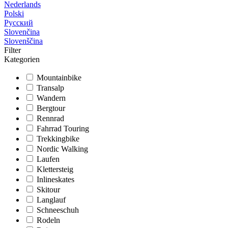
Nederlands
Polski
Русский
Slovenčina
Slovenščina
Filter
Kategorien
Mountainbike
Transalp
Wandern
Bergtour
Rennrad
Fahrrad Touring
Trekkingbike
Nordic Walking
Laufen
Klettersteig
Inlineskates
Skitour
Langlauf
Schneeschuh
Rodeln