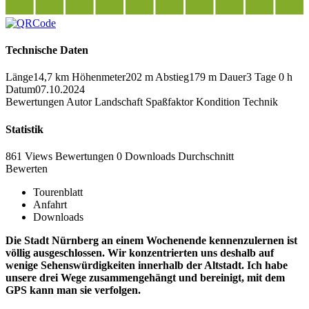
Technische Daten
Länge
14,7 km
Höhenmeter
202 m
Abstieg
179 m
Dauer
3 Tage 0 h
Datum
07.10.2024
Bewertungen
Autor
Landschaft
Spaßfaktor
Kondition
Technik
Statistik
861 Views
Bewertungen
0 Downloads
Durchschnitt
Bewerten
Tourenblatt
Anfahrt
Downloads
Die Stadt Nürnberg an einem Wochenende kennenzulernen ist
völlig ausgeschlossen. Wir konzentrierten uns deshalb auf
wenige Sehenswürdigkeiten innerhalb der Altstadt. Ich habe
unsere drei Wege zusammengehängt und bereinigt, mit dem
GPS kann man sie verfolgen.