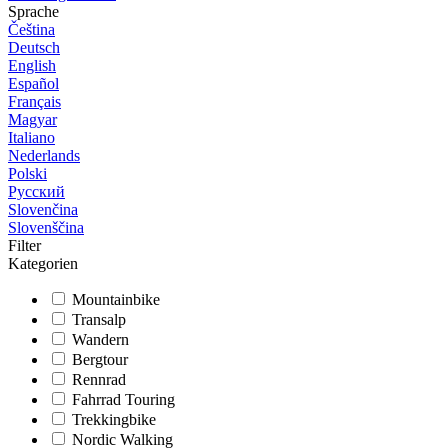
Sprache
Čeština
Deutsch
English
Español
Français
Magyar
Italiano
Nederlands
Polski
Русский
Slovenčina
Slovenščina
Filter
Kategorien
Mountainbike
Transalp
Wandern
Bergtour
Rennrad
Fahrrad Touring
Trekkingbike
Nordic Walking