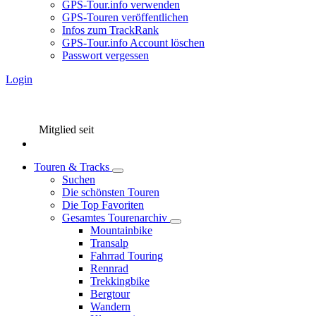
GPS-Tour.info verwenden
GPS-Touren veröffentlichen
Infos zum TrackRank
GPS-Tour.info Account löschen
Passwort vergessen
Login
Mitglied seit
Touren & Tracks
Suchen
Die schönsten Touren
Die Top Favoriten
Gesamtes Tourenarchiv
Mountainbike
Transalp
Fahrrad Touring
Rennrad
Trekkingbike
Bergtour
Wandern