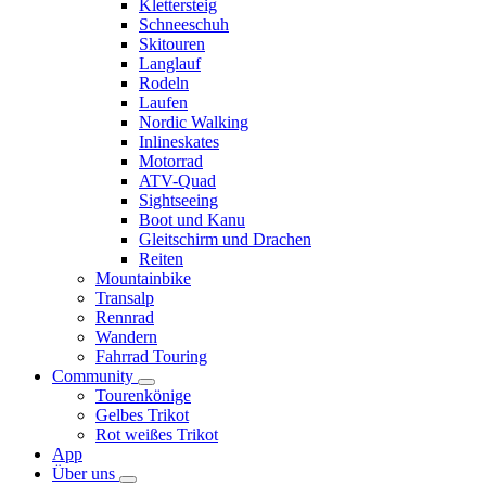
Klettersteig
Schneeschuh
Skitouren
Langlauf
Rodeln
Laufen
Nordic Walking
Inlineskates
Motorrad
ATV-Quad
Sightseeing
Boot und Kanu
Gleitschirm und Drachen
Reiten
Mountainbike
Transalp
Rennrad
Wandern
Fahrrad Touring
Community
Tourenkönige
Gelbes Trikot
Rot weißes Trikot
App
Über uns