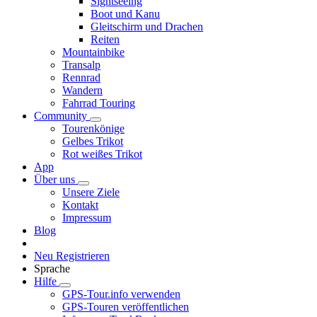
Sightseeing
Boot und Kanu
Gleitschirm und Drachen
Reiten
Mountainbike
Transalp
Rennrad
Wandern
Fahrrad Touring
Community
Tourenkönige
Gelbes Trikot
Rot weißes Trikot
App
Über uns
Unsere Ziele
Kontakt
Impressum
Blog
Neu Registrieren
Sprache
Hilfe
GPS-Tour.info verwenden
GPS-Touren veröffentlichen