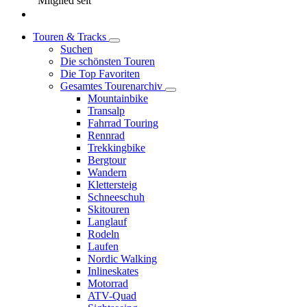
Mitglied seit
Touren & Tracks
Suchen
Die schönsten Touren
Die Top Favoriten
Gesamtes Tourenarchiv
Mountainbike
Transalp
Fahrrad Touring
Rennrad
Trekkingbike
Bergtour
Wandern
Klettersteig
Schneeschuh
Skitouren
Langlauf
Rodeln
Laufen
Nordic Walking
Inlineskates
Motorrad
ATV-Quad