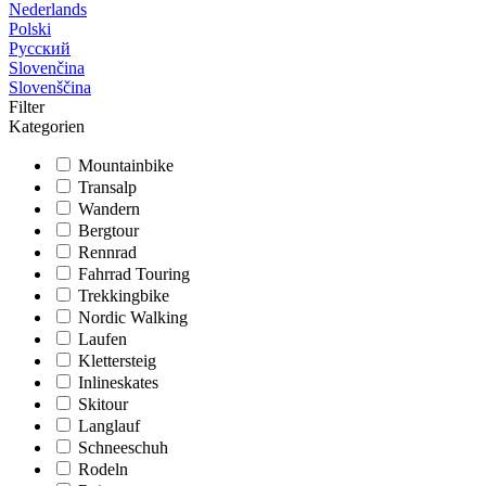
Nederlands
Polski
Русский
Slovenčina
Slovenščina
Filter
Kategorien
Mountainbike
Transalp
Wandern
Bergtour
Rennrad
Fahrrad Touring
Trekkingbike
Nordic Walking
Laufen
Klettersteig
Inlineskates
Skitour
Langlauf
Schneeschuh
Rodeln