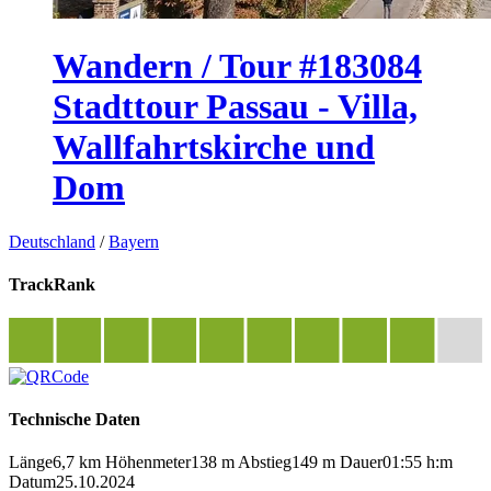
Wandern / Tour #183084
Stadttour Passau - Villa,
Wallfahrtskirche und
Dom
Deutschland
/
Bayern
TrackRank
Technische Daten
Länge
6,7 km
Höhenmeter
138 m
Abstieg
149 m
Dauer
01:55 h:m
Datum
25.10.2024