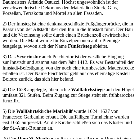
Baumeisters Aristide Ostuzzi. Höchst ungewöhnlich ist der
verschwenderische Dekor aus den Materialien Stuck, Glas,
Porzellan, Terrakotta und Mörtel an allen Fassaden.
2) Der Innsteg ist eine denkmalgeschützte Fußgängerbrücke, die in
Passau von der Altstadt über den Inn in die Innstadt führt. Der Bau
und die Verzinsung sollte durch einen Brückenzoll erwirtschaftet
werden. Die Maut wurde für Einzelpersonen auf 5 Pfennige
festgelegt, wovon sich der Name
Fünferlsteg
ableitet.
3) Das
Severinstor
auch Peichtertor ist der westliche Eingang
zur Innstadt und stammt aus dem Jahr 1412. Es war Bestandteil der
Innstadt-Befestigung, von der noch eine turmbesetzte Mauerstrecke
erhalten ist. Der Name Peichtertor geht auf das ehemalige Kastell
Boiotro zurück, das sich hier befand.
4) Die 1628 angelegte, überdachte
Wallfahrtsstiege
auf den Hügel
umfasst 321 Stufen. Beim Zugang zur Stiege steht ein frühbarockes
Kruzifix.
5) Die
Wallfahrtskirche Mariahilf
wurde 1624–1627 von
Francesco Garbanino erbaut. Die auffälligen Turmhelme wurden
erst 1665 aufgesetzt. An die Kirche schließen sich das Kloster und
der St.-Anna-Brunnen an.
6) Der
Dom St. Stephan
zu Passau, kurz Passauer Dom, ist eine