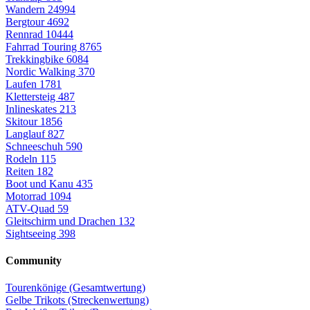
Wandern
24994
Bergtour
4692
Rennrad
10444
Fahrrad Touring
8765
Trekkingbike
6084
Nordic Walking
370
Laufen
1781
Klettersteig
487
Inlineskates
213
Skitour
1856
Langlauf
827
Schneeschuh
590
Rodeln
115
Reiten
182
Boot und Kanu
435
Motorrad
1094
ATV-Quad
59
Gleitschirm und Drachen
132
Sightseeing
398
Community
Tourenkönige (Gesamtwertung)
Gelbe Trikots (Streckenwertung)