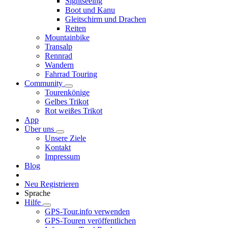
Sightseeing
Boot und Kanu
Gleitschirm und Drachen
Reiten
Mountainbike
Transalp
Rennrad
Wandern
Fahrrad Touring
Community
Tourenkönige
Gelbes Trikot
Rot weißes Trikot
App
Über uns
Unsere Ziele
Kontakt
Impressum
Blog
Neu Registrieren
Sprache
Hilfe
GPS-Tour.info verwenden
GPS-Touren veröffentlichen