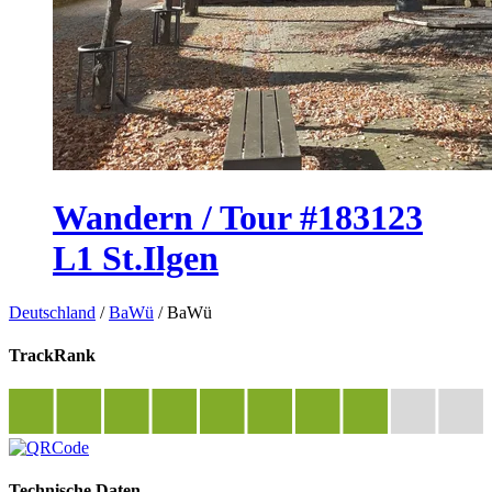
Wandern / Tour #183123
L1 St.Ilgen
Deutschland
/
BaWü
/
BaWü
TrackRank
Technische Daten