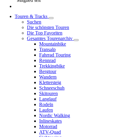
Mitglied seit
Touren & Tracks
Suchen
Die schönsten Touren
Die Top Favoriten
Gesamtes Tourenarchiv
Mountainbike
Transalp
Fahrrad Touring
Rennrad
Trekkingbike
Bergtour
Wandern
Klettersteig
Schneeschuh
Skitouren
Langlauf
Rodeln
Laufen
Nordic Walking
Inlineskates
Motorrad
ATV-Quad