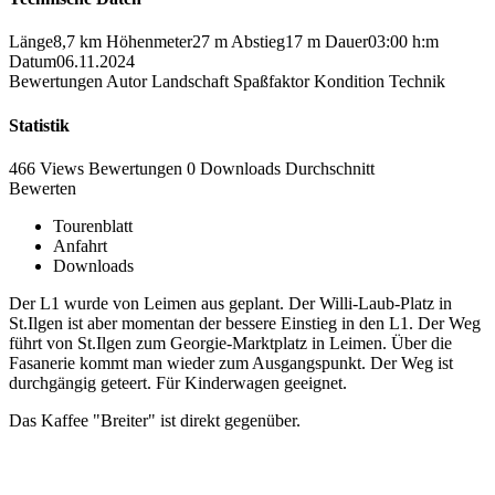
Länge
8,7 km
Höhenmeter
27 m
Abstieg
17 m
Dauer
03:00 h:m
Datum
06.11.2024
Bewertungen
Autor
Landschaft
Spaßfaktor
Kondition
Technik
Statistik
466 Views
Bewertungen
0 Downloads
Durchschnitt
Bewerten
Tourenblatt
Anfahrt
Downloads
Der L1 wurde von Leimen aus geplant. Der Willi-Laub-Platz in
St.Ilgen ist aber momentan der bessere Einstieg in den L1. Der Weg
führt von St.Ilgen zum Georgie-Marktplatz in Leimen. Über die
Fasanerie kommt man wieder zum Ausgangspunkt. Der Weg ist
durchgängig geteert. Für Kinderwagen geeignet.
Das Kaffee "Breiter" ist direkt gegenüber.