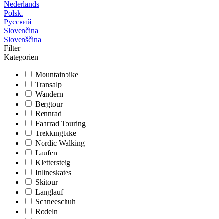
Nederlands
Polski
Русский
Slovenčina
Slovenščina
Filter
Kategorien
Mountainbike
Transalp
Wandern
Bergtour
Rennrad
Fahrrad Touring
Trekkingbike
Nordic Walking
Laufen
Klettersteig
Inlineskates
Skitour
Langlauf
Schneeschuh
Rodeln