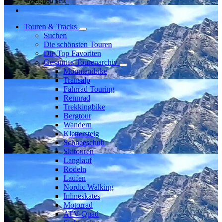
Mitglied seit
Touren & Tracks
Suchen
Die schönsten Touren
Die Top Favoriten
Gesamtes Tourenarchiv
Mountainbike
Transalp
Fahrrad Touring
Rennrad
Trekkingbike
Bergtour
Wandern
Klettersteig
Schneeschuh
Skitouren
Langlauf
Rodeln
Laufen
Nordic Walking
Inlineskates
Motorrad
ATV-Quad