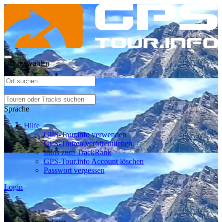
Ort auswählen
Sprache
Hilfe
GPS-Tour.info verwenden
GPS-Touren veröffentlichen
Infos zum TrackRank
GPS-Tour.info Account löschen
Passwort vergessen
Login