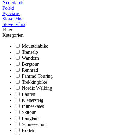
Nederlands
Polski
Русский
Slovenčina
Slovenščina
Filter
Kategorien
Mountainbike
Transalp
Wandern
Bergtour
Rennrad
Fahrrad Touring
Trekkingbike
Nordic Walking
Laufen
Klettersteig
Inlineskates
Skitour
Langlauf
Schneeschuh
Rodeln