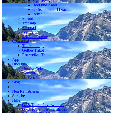
Sightseeing
Boot und Kanu
Gleitschirm und Drachen
Reiten
Mountainbike
Transalp
Rennrad
Wandern
Fahrrad Touring
Community
Tourenkönige
Gelbes Trikot
Rot weißes Trikot
App
Über uns
Unsere Ziele
Kontakt
Impressum
Blog
Neu Registrieren
Sprache
Hilfe
GPS-Tour.info verwenden
GPS-Touren veröffentlichen