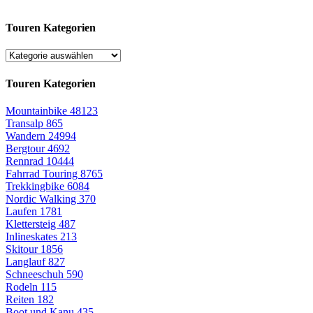
Touren Kategorien
Touren Kategorien
Mountainbike
48123
Transalp
865
Wandern
24994
Bergtour
4692
Rennrad
10444
Fahrrad Touring
8765
Trekkingbike
6084
Nordic Walking
370
Laufen
1781
Klettersteig
487
Inlineskates
213
Skitour
1856
Langlauf
827
Schneeschuh
590
Rodeln
115
Reiten
182
Boot und Kanu
435