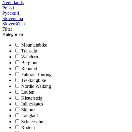
Nederlands
Polski
Русский
Slovenčina
Slovenščina
Filter
Kategorien
Mountainbike
Transalp
Wandern
Bergtour
Rennrad
Fahrrad Touring
Trekkingbike
Nordic Walking
Laufen
Klettersteig
Inlineskates
Skitour
Langlauf
Schneeschuh
Rodeln