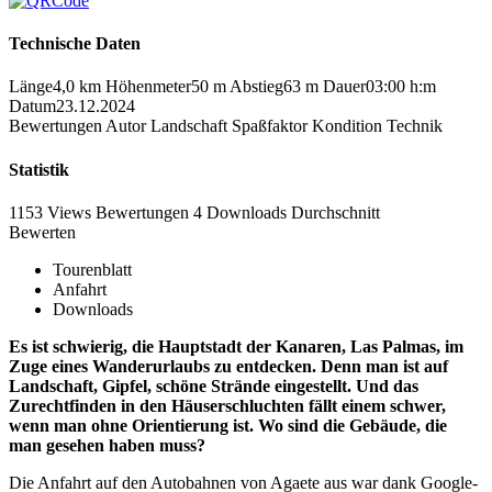
Technische Daten
Länge
4,0 km
Höhenmeter
50 m
Abstieg
63 m
Dauer
03:00 h:m
Datum
23.12.2024
Bewertungen
Autor
Landschaft
Spaßfaktor
Kondition
Technik
Statistik
1153 Views
Bewertungen
4 Downloads
Durchschnitt
Bewerten
Tourenblatt
Anfahrt
Downloads
Es ist schwierig, die Hauptstadt der Kanaren, Las Palmas, im
Zuge eines Wanderurlaubs zu entdecken. Denn man ist auf
Landschaft, Gipfel, schöne Strände eingestellt. Und das
Zurechtfinden in den Häuserschluchten fällt einem schwer,
wenn man ohne Orientierung ist. Wo sind die Gebäude, die
man gesehen haben muss?
Die Anfahrt auf den Autobahnen von Agaete aus war dank Google-