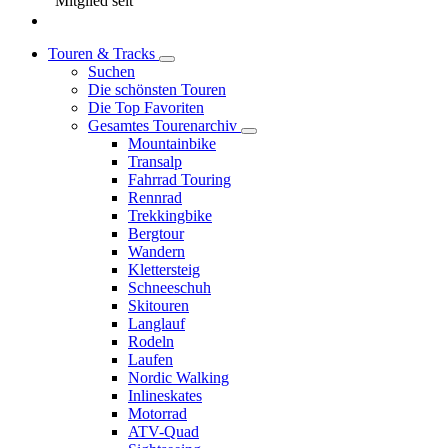
Mitglied seit
Touren & Tracks
Suchen
Die schönsten Touren
Die Top Favoriten
Gesamtes Tourenarchiv
Mountainbike
Transalp
Fahrrad Touring
Rennrad
Trekkingbike
Bergtour
Wandern
Klettersteig
Schneeschuh
Skitouren
Langlauf
Rodeln
Laufen
Nordic Walking
Inlineskates
Motorrad
ATV-Quad