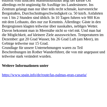
entfernt vom üblichen Massentourismus liegt der kleine Ort
allerdings recht ungünstig für Ausflüge ins Landesinnere. Ins
Zentrum gelangt man nur über teils recht schmale, kurvenreiche
Bergstraßen, Durchschnittsgeschwindigkeit ca. 50 km/h. Anfahrten
von 1 bis 2 Stunden sind üblich. In 10 Tagen fuhren wir 900 Km
mit dem Leihauto, dies nur zur Kenntnis. Allerdings: Gäste in den
Bergregionen klagten teilweise über nasskaltes, nebliges Wetter.
Davon bekommt man in Meernähe nicht so viel mit. Und man hat
die Möglichkeit, auf kleinere Ziele auszuweichen. Temperaturen im
Dezember: gut 20 Grad Wasser, bis 26 Grad Luft (am Meer), im
Gebirge teilweise nur 15 Grad.
Grundlage für unsere Unternehmungen waren zu Teil
Beschreibungen im Rother Wanderführer, die von mir angepasst und
teilweise stark verändert wurden.
Weitere Informationen unter
https://www.spain.info/de/route/las-palmas-gran-canaria/