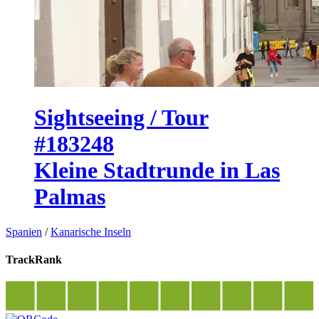
Sightseeing / Tour
#183248
Kleine Stadtrunde in Las
Palmas
Spanien
/
Kanarische Inseln
TrackRank