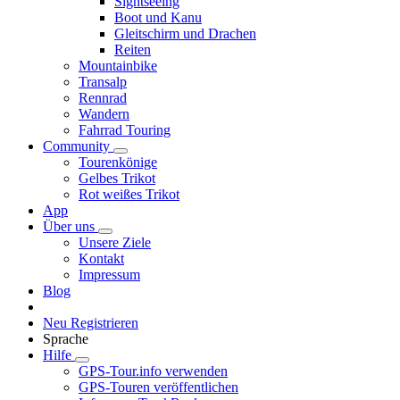
Sightseeing
Boot und Kanu
Gleitschirm und Drachen
Reiten
Mountainbike
Transalp
Rennrad
Wandern
Fahrrad Touring
Community
Tourenkönige
Gelbes Trikot
Rot weißes Trikot
App
Über uns
Unsere Ziele
Kontakt
Impressum
Blog
Neu Registrieren
Sprache
Hilfe
GPS-Tour.info verwenden
GPS-Touren veröffentlichen