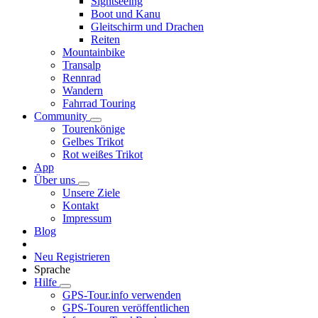
Sightseeing
Boot und Kanu
Gleitschirm und Drachen
Reiten
Mountainbike
Transalp
Rennrad
Wandern
Fahrrad Touring
Community
Tourenkönige
Gelbes Trikot
Rot weißes Trikot
App
Über uns
Unsere Ziele
Kontakt
Impressum
Blog
Neu Registrieren
Sprache
Hilfe
GPS-Tour.info verwenden
GPS-Touren veröffentlichen