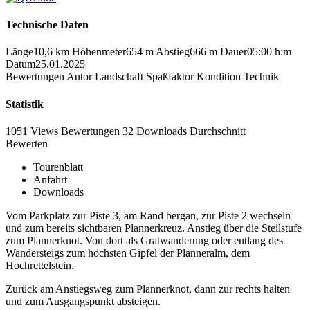
Technische Daten
Länge
10,6 km
Höhenmeter
654 m
Abstieg
666 m
Dauer
05:00 h:m
Datum
25.01.2025
Bewertungen
Autor
Landschaft
Spaßfaktor
Kondition
Technik
Statistik
1051 Views
Bewertungen
32 Downloads
Durchschnitt
Bewerten
Tourenblatt
Anfahrt
Downloads
Vom Parkplatz zur Piste 3, am Rand bergan, zur Piste 2 wechseln
und zum bereits sichtbaren Plannerkreuz. Anstieg über die Steilstufe
zum Plannerknot. Von dort als Gratwanderung oder entlang des
Wandersteigs zum höchsten Gipfel der Planneralm, dem
Hochrettelstein.
Zurück am Anstiegsweg zum Plannerknot, dann zur rechts halten
und zum Ausgangspunkt absteigen.