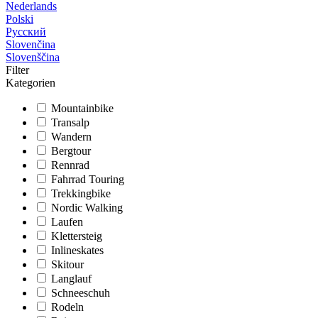
Nederlands
Polski
Русский
Slovenčina
Slovenščina
Filter
Kategorien
Mountainbike
Transalp
Wandern
Bergtour
Rennrad
Fahrrad Touring
Trekkingbike
Nordic Walking
Laufen
Klettersteig
Inlineskates
Skitour
Langlauf
Schneeschuh
Rodeln