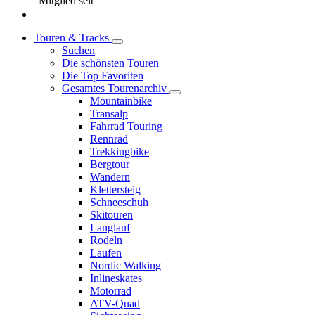
Mitglied seit
Touren & Tracks
Suchen
Die schönsten Touren
Die Top Favoriten
Gesamtes Tourenarchiv
Mountainbike
Transalp
Fahrrad Touring
Rennrad
Trekkingbike
Bergtour
Wandern
Klettersteig
Schneeschuh
Skitouren
Langlauf
Rodeln
Laufen
Nordic Walking
Inlineskates
Motorrad
ATV-Quad