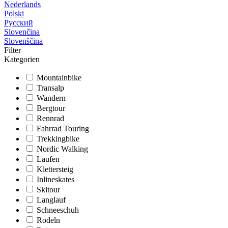
Nederlands
Polski
Русский
Slovenčina
Slovenščina
Filter
Kategorien
Mountainbike
Transalp
Wandern
Bergtour
Rennrad
Fahrrad Touring
Trekkingbike
Nordic Walking
Laufen
Klettersteig
Inlineskates
Skitour
Langlauf
Schneeschuh
Rodeln