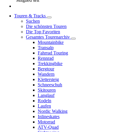
Mitglied seit
Touren & Tracks
Suchen
Die schönsten Touren
Die Top Favoriten
Gesamtes Tourenarchiv
Mountainbike
Transalp
Fahrrad Touring
Rennrad
Trekkingbike
Bergtour
Wandern
Klettersteig
Schneeschuh
Skitouren
Langlauf
Rodeln
Laufen
Nordic Walking
Inlineskates
Motorrad
ATV-Quad