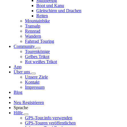
Sightseeing
Boot und Kanu
Gleitschirm und Drachen
Reiten
Mountainbike
Transalp
Rennrad
Wandern
Fahrrad Touring
Community
Tourenkönige
Gelbes Trikot
Rot weißes Trikot
App
Über uns
Unsere Ziele
Kontakt
Impressum
Blog
Neu Registrieren
Sprache
Hilfe
GPS-Tour.info verwenden
GPS-Touren veröffentlichen