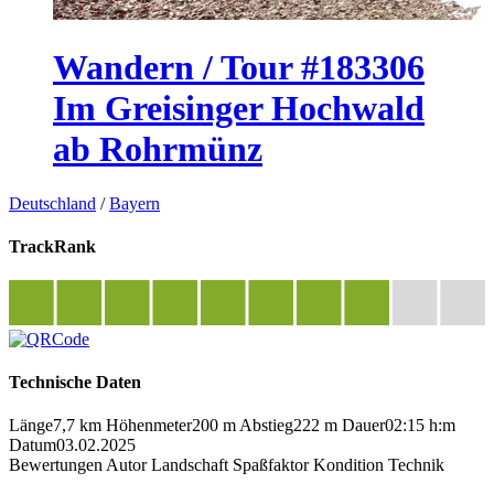
Wandern / Tour #183306
Im Greisinger Hochwald
ab Rohrmünz
Deutschland
/
Bayern
TrackRank
Technische Daten
Länge
7,7 km
Höhenmeter
200 m
Abstieg
222 m
Dauer
02:15 h:m
Datum
03.02.2025
Bewertungen
Autor
Landschaft
Spaßfaktor
Kondition
Technik