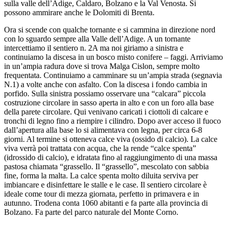
sulla valle dell’Adige, Caldaro, Bolzano e la Val Venosta. Si
possono ammirare anche le Dolomiti di Brenta.
Ora si scende con qualche tornante e si cammina in direzione nord
con lo sguardo sempre alla Valle dell’Adige. A un tornante
intercettiamo il sentiero n. 2A ma noi giriamo a sinistra e
continuiamo la discesa in un bosco misto conifere – faggi. Arriviamo
in un’ampia radura dove si trova Malga Cislon, sempre molto
frequentata. Continuiamo a camminare su un’ampia strada (segnavia
N.1) a volte anche con asfalto. Con la discesa i fondo cambia in
porfido. Sulla sinistra possiamo osservare una “calcara” piccola
costruzione circolare in sasso aperta in alto e con un foro alla base
della parete circolare. Qui venivano caricati i ciottoli di calcare e
tronchi di legno fino a riempire i cilindro. Dopo aver acceso il fuoco
dall’apertura alla base lo si alimentava con legna, per circa 6-8
giorni. Al termine si otteneva calce viva (ossido di calcio). La calce
viva verrà poi trattata con acqua, che la rende “calce spenta”
(idrossido di calcio), e idratata fino al raggiungimento di una massa
pastosa chiamata “grassello. Il “grassello”, mescolato con sabbia
fine, forma la malta. La calce spenta molto diluita serviva per
imbiancare e disinfettare le stalle e le case. Il sentiero circolare è
ideale come tour di mezza giornata, perfetto in primavera e in
autunno. Trodena conta 1060 abitanti e fa parte alla provincia di
Bolzano. Fa parte del parco naturale del Monte Corno.