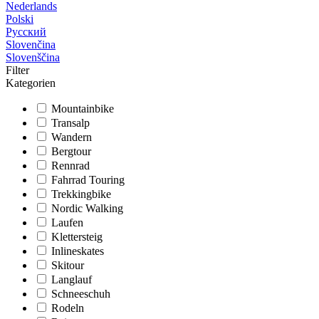
Nederlands
Polski
Русский
Slovenčina
Slovenščina
Filter
Kategorien
Mountainbike
Transalp
Wandern
Bergtour
Rennrad
Fahrrad Touring
Trekkingbike
Nordic Walking
Laufen
Klettersteig
Inlineskates
Skitour
Langlauf
Schneeschuh
Rodeln