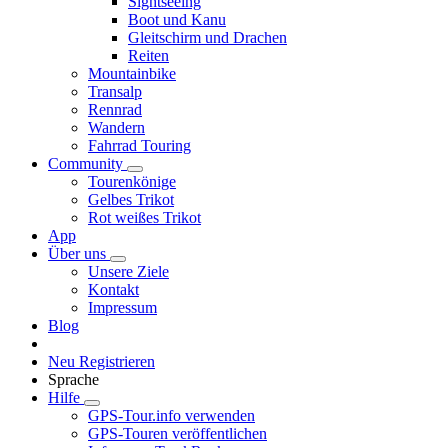
Sightseeing
Boot und Kanu
Gleitschirm und Drachen
Reiten
Mountainbike
Transalp
Rennrad
Wandern
Fahrrad Touring
Community
Tourenkönige
Gelbes Trikot
Rot weißes Trikot
App
Über uns
Unsere Ziele
Kontakt
Impressum
Blog
Neu Registrieren
Sprache
Hilfe
GPS-Tour.info verwenden
GPS-Touren veröffentlichen