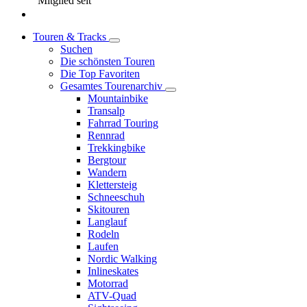
Mitglied seit
Touren & Tracks
Suchen
Die schönsten Touren
Die Top Favoriten
Gesamtes Tourenarchiv
Mountainbike
Transalp
Fahrrad Touring
Rennrad
Trekkingbike
Bergtour
Wandern
Klettersteig
Schneeschuh
Skitouren
Langlauf
Rodeln
Laufen
Nordic Walking
Inlineskates
Motorrad
ATV-Quad