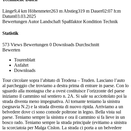
Länge
9,4 km
Höhenmeter
263 m
Abstieg
319 m
Dauer
02:07 h:m
Datum
03.03.2025
Bewertungen
Autor
Landschaft
Spaßfaktor
Kondition
Technik
Statistik
573 Views
Bewertungen
0 Downloads
Durchschnitt
Bewerten
Tourenblatt
Anfahrt
Downloads
Tour circolare sopra l’abitato di Trodena – Truden. Lasciano l’auto
al parcheggio che troviamo a destra prima di entrare in paese. Con lo
sguardo alla montagna che a ovest costituisce l’orizzonte del paese
iniziamo il cammino sul sentiero n. 2A. Si sale su acciottolato poi la
strada diventa meno impegnativa. Al tornante teniamo la sinistra
(segnavia N.2) e la strada diventa di nuovo ripida. Arriviamo a un
belvedere dove ci sono comode poltrone in legno. Bella vista sul
paese. Teniamo sempre la sinistra e ora il cammino si fa lieve in un
bosco rado. Teniamo sempre la strada principale (evitiamo a sinistra
la scorciatoia per Malga Cislon. La strada ci porta a un belvedere