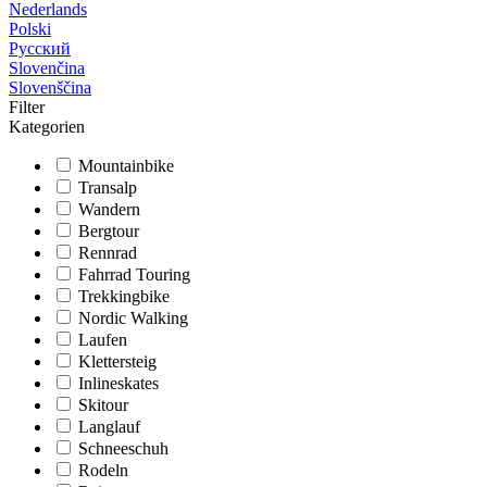
Nederlands
Polski
Русский
Slovenčina
Slovenščina
Filter
Kategorien
Mountainbike
Transalp
Wandern
Bergtour
Rennrad
Fahrrad Touring
Trekkingbike
Nordic Walking
Laufen
Klettersteig
Inlineskates
Skitour
Langlauf
Schneeschuh
Rodeln