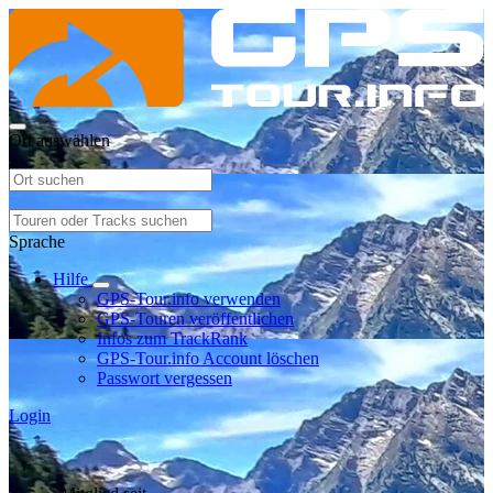
Ort auswählen
Sprache
Hilfe
GPS-Tour.info verwenden
GPS-Touren veröffentlichen
Infos zum TrackRank
GPS-Tour.info Account löschen
Passwort vergessen
Login