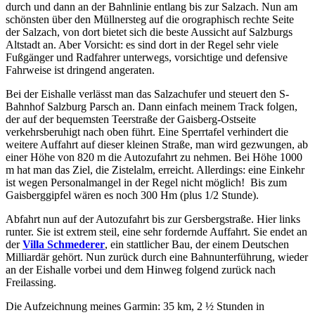
durch und dann an der Bahnlinie entlang bis zur Salzach. Nun am
schönsten über den Müllnersteg auf die orographisch rechte Seite
der Salzach, von dort bietet sich die beste Aussicht auf Salzburgs
Altstadt an. Aber Vorsicht: es sind dort in der Regel sehr viele
Fußgänger und Radfahrer unterwegs, vorsichtige und defensive
Fahrweise ist dringend angeraten.
Bei der Eishalle verlässt man das Salzachufer und steuert den S-
Bahnhof Salzburg Parsch an. Dann einfach meinem Track folgen,
der auf der bequemsten Teerstraße der Gaisberg-Ostseite
verkehrsberuhigt nach oben führt. Eine Sperrtafel verhindert die
weitere Auffahrt auf dieser kleinen Straße, man wird gezwungen, ab
einer Höhe von 820 m die Autozufahrt zu nehmen. Bei Höhe 1000
m hat man das Ziel, die Zistelalm, erreicht. Allerdings: eine Einkehr
ist wegen Personalmangel in der Regel nicht möglich! Bis zum
Gaisberggipfel wären es noch 300 Hm (plus 1/2 Stunde).
Abfahrt nun auf der Autozufahrt bis zur Gersbergstraße. Hier links
runter. Sie ist extrem steil, eine sehr fordernde Auffahrt. Sie endet an
der
Villa Schmederer
, ein stattlicher Bau, der einem Deutschen
Milliardär gehört. Nun zurück durch eine Bahnunterführung, wieder
an der Eishalle vorbei und dem Hinweg folgend zurück nach
Freilassing.
Die Aufzeichnung meines Garmin: 35 km, 2 ½ Stunden in