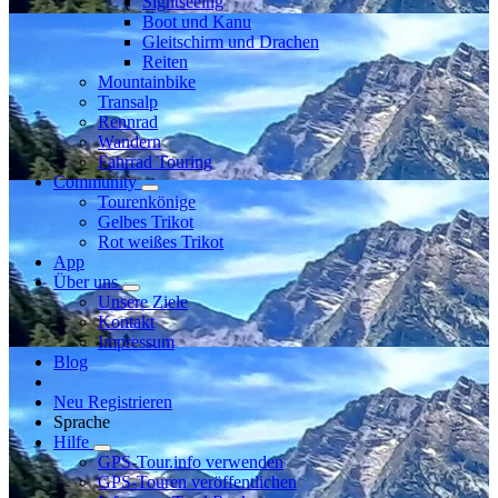
Sightseeing
Boot und Kanu
Gleitschirm und Drachen
Reiten
Mountainbike
Transalp
Rennrad
Wandern
Fahrrad Touring
Community
Tourenkönige
Gelbes Trikot
Rot weißes Trikot
App
Über uns
Unsere Ziele
Kontakt
Impressum
Blog
Neu Registrieren
Sprache
Hilfe
GPS-Tour.info verwenden
GPS-Touren veröffentlichen