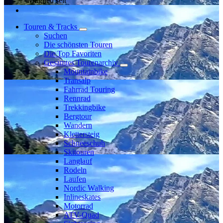
Mitglied seit
Touren & Tracks
Suchen
Die schönsten Touren
Die Top Favoriten
Gesamtes Tourenarchiv
Mountainbike
Transalp
Fahrrad Touring
Rennrad
Trekkingbike
Bergtour
Wandern
Klettersteig
Schneeschuh
Skitouren
Langlauf
Rodeln
Laufen
Nordic Walking
Inlineskates
Motorrad
ATV-Quad