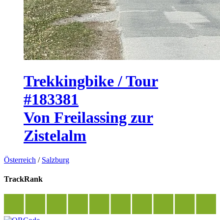
Trekkingbike / Tour
#183381
Von Freilassing zur
Zistelalm
Österreich
/
Salzburg
TrackRank