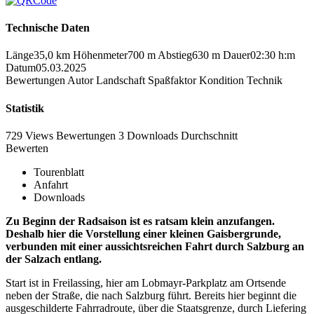
Technische Daten
Länge
35,0 km
Höhenmeter
700 m
Abstieg
630 m
Dauer
02:30 h:m
Datum
05.03.2025
Bewertungen
Autor
Landschaft
Spaßfaktor
Kondition
Technik
Statistik
729 Views
Bewertungen
3 Downloads
Durchschnitt
Bewerten
Tourenblatt
Anfahrt
Downloads
Zu Beginn der Radsaison ist es ratsam klein anzufangen.
Deshalb hier die Vorstellung einer kleinen Gaisbergrunde,
verbunden mit einer aussichtsreichen Fahrt durch Salzburg an
der Salzach entlang.
Start ist in Freilassing, hier am Lobmayr-Parkplatz am Ortsende
neben der Straße, die nach Salzburg führt. Bereits hier beginnt die
ausgeschilderte Fahrradroute, über die Staatsgrenze, durch Liefering