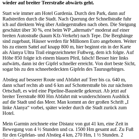
wieder auf breiter Teerstraße abwärts geht.
Start wie immer am Hotel Gardenia. Durch den Park, dann auf
Radstreifen durch die Stadt. Nach Querung der Schnellstraße fuhr
ich auf direktem Weg über Anliegerstraßen nach oben. Die Steigung
geschätzt über 30 %, erst beim WP „alternativ“ moderat auf einer
breiten Autostraße (kaum Kfz-Verkehr) nach Tepe. Die Berghänge
sind zugebaut, Häuser werden für Millionen Euro angeboten. Weiter
bis zu einem Sattel auf knapp 800 m, hier beginnt ein in der Karte
als Alanya Ultra Trail eingezeichneter Fußweg, dem ich folgte. Auf
Höhe 850 folgte ich einem blauen Pfeil, falsch! Besser hier links
aufwärts, dann ist der Gipfel schneller erreicht. Von dort beste Sicht,
sogar bis zu den schneebedeckten Gipfeln des Taurusgebirges.
Abstieg auf besserer Route und Abfahrt auf Teer bis ca. 640 m,
dann scharf rechts ab und 6 km auf Schotterstraße bis zur nächsten
Ortschaft, es wird eine Pipeline-Baustelle gekreuzt. Ab jetzt auf
breiter Teerstraße 800 Hm Abfahrt mit wunderschönem Ausblick
auf die Stadt und das Meer. Man kommt an der großen Schrift „I
linke Alanya“ vorbei, später wieder durch die Stadt zurück zum
Hotel.
Mein Garmin zeichnete eine Distanz von gut 41 km, eine Zeit in
Bewegung von 4 ½ Stunden und ca. 1500 Hm gesamt auf. Zu Fuß
für den Gipfelan- und Abstieg 4 km, 270 Hm, 1 ½ Stunden. 2