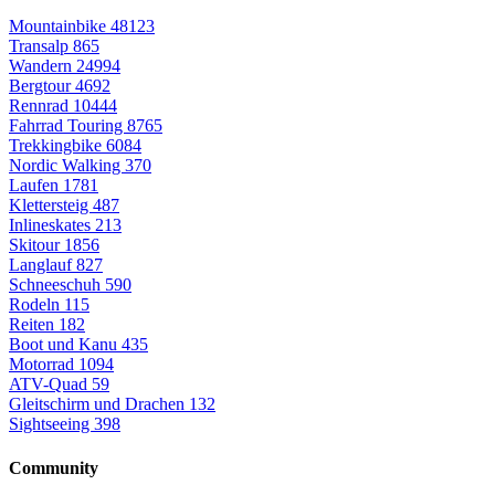
Mountainbike
48123
Transalp
865
Wandern
24994
Bergtour
4692
Rennrad
10444
Fahrrad Touring
8765
Trekkingbike
6084
Nordic Walking
370
Laufen
1781
Klettersteig
487
Inlineskates
213
Skitour
1856
Langlauf
827
Schneeschuh
590
Rodeln
115
Reiten
182
Boot und Kanu
435
Motorrad
1094
ATV-Quad
59
Gleitschirm und Drachen
132
Sightseeing
398
Community