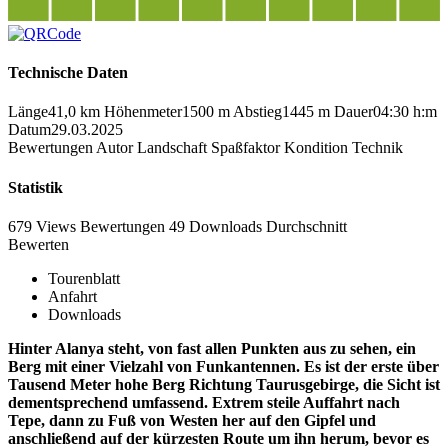
Technische Daten
Länge
41,0 km
Höhenmeter
1500 m
Abstieg
1445 m
Dauer
04:30 h:m
Datum
29.03.2025
Bewertungen
Autor
Landschaft
Spaßfaktor
Kondition
Technik
Statistik
679 Views
Bewertungen
49 Downloads
Durchschnitt
Bewerten
Tourenblatt
Anfahrt
Downloads
Hinter Alanya steht, von fast allen Punkten aus zu sehen, ein
Berg mit einer Vielzahl von Funkantennen. Es ist der erste über
Tausend Meter hohe Berg Richtung Taurusgebirge, die Sicht ist
dementsprechend umfassend. Extrem steile Auffahrt nach
Tepe, dann zu Fuß von Westen her auf den Gipfel und
anschließend auf der kürzesten Route um ihn herum, bevor es