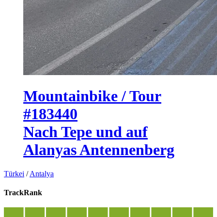
Mountainbike / Tour
#183440
Nach Tepe und auf
Alanyas Antennenberg
Türkei
/
Antalya
TrackRank