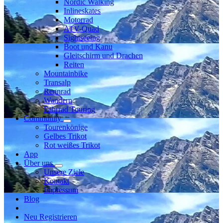
Nordic Walking
Inlineskates
Motorrad
ATV-Quad
Sightseeing
Boot und Kanu
Gleitschirm und Drachen
Reiten
Mountainbike
Transalp
Rennrad
Wandern
Fahrrad Touring
Community
Tourenkönige
Gelbes Trikot
Rot weißes Trikot
App
Über uns
Unsere Ziele
Kontakt
Impressum
Blog
Neu Registrieren