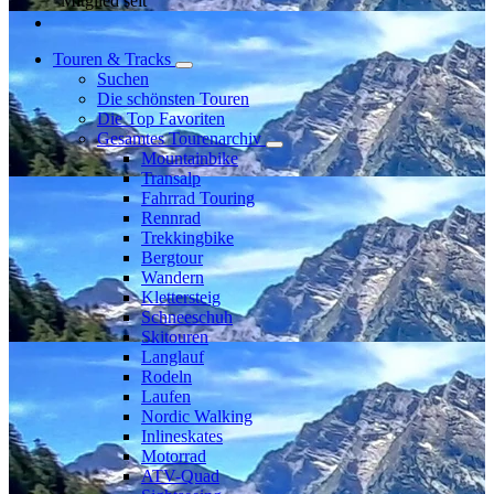
Mitglied seit
Touren & Tracks
Suchen
Die schönsten Touren
Die Top Favoriten
Gesamtes Tourenarchiv
Mountainbike
Transalp
Fahrrad Touring
Rennrad
Trekkingbike
Bergtour
Wandern
Klettersteig
Schneeschuh
Skitouren
Langlauf
Rodeln
Laufen
Nordic Walking
Inlineskates
Motorrad
ATV-Quad