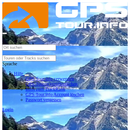
Ort auswählen
Sprache
Hilfe
GPS-Tour.info verwenden
GPS-Touren veröffentlichen
Infos zum TrackRank
GPS-Tour.info Account löschen
Passwort vergessen
Login