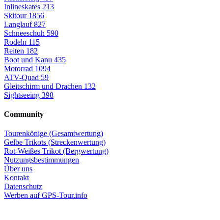
Inlineskates
213
Skitour
1856
Langlauf
827
Schneeschuh
590
Rodeln
115
Reiten
182
Boot und Kanu
435
Motorrad
1094
ATV-Quad
59
Gleitschirm und Drachen
132
Sightseeing
398
Community
Tourenkönige (Gesamtwertung)
Gelbe Trikots (Streckenwertung)
Rot-Weißes Trikot (Bergwertung)
Nutzungsbestimmungen
Über uns
Kontakt
Datenschutz
Werben auf GPS-Tour.info