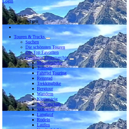
Login
Mitglied seit
Touren & Tracks
Suchen
Die schönsten Touren
Die Top Favoriten
Gesamtes Tourenarchiv
Mountainbike
Transalp
Fahrrad Touring
Rennrad
Trekkingbike
Bergtour
Wandern
Klettersteig
Schneeschuh
Skitouren
Langlauf
Rodeln
Laufen