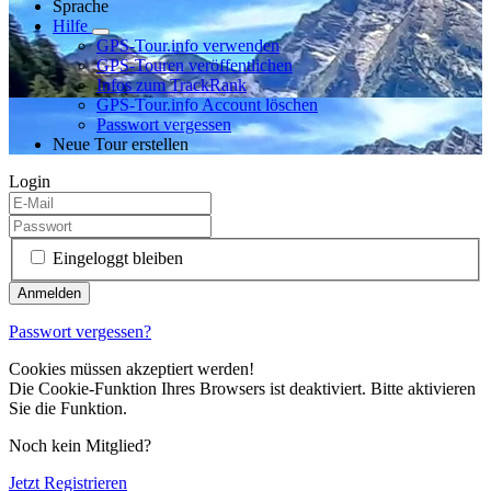
Sprache
Hilfe
GPS-Tour.info verwenden
GPS-Touren veröffentlichen
Infos zum TrackRank
GPS-Tour.info Account löschen
Passwort vergessen
Neue Tour erstellen
Login
Eingeloggt bleiben
Passwort vergessen?
Cookies müssen akzeptiert werden!
Die Cookie-Funktion Ihres Browsers ist deaktiviert. Bitte aktivieren
Sie die Funktion.
Noch kein Mitglied?
Jetzt Registrieren