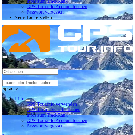
Infos zum TrackRank
GPS-Tour.info Account löschen
Passwort vergessen
Neue Tour erstellen
Ort auswählen
Sprache
Hilfe
GPS-Tour.info verwenden
GPS-Touren veröffentlichen
Infos zum TrackRank
GPS-Tour.info Account löschen
Passwort vergessen