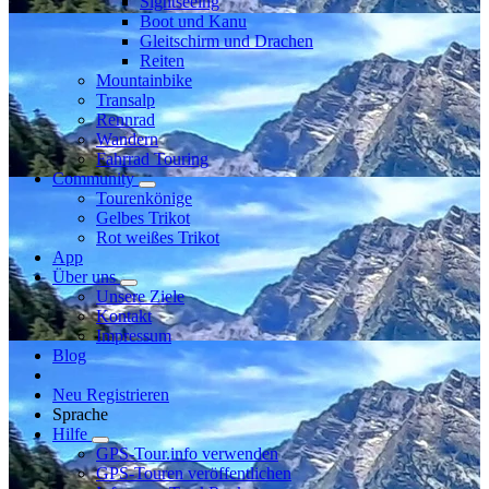
Sightseeing
Boot und Kanu
Gleitschirm und Drachen
Reiten
Mountainbike
Transalp
Rennrad
Wandern
Fahrrad Touring
Community
Tourenkönige
Gelbes Trikot
Rot weißes Trikot
App
Über uns
Unsere Ziele
Kontakt
Impressum
Blog
Neu Registrieren
Sprache
Hilfe
GPS-Tour.info verwenden
GPS-Touren veröffentlichen