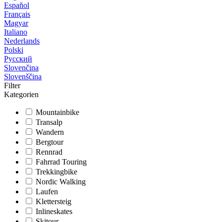
Español
Français
Magyar
Italiano
Nederlands
Polski
Русский
Slovenčina
Slovenščina
Filter
Kategorien
Mountainbike
Transalp
Wandern
Bergtour
Rennrad
Fahrrad Touring
Trekkingbike
Nordic Walking
Laufen
Klettersteig
Inlineskates
Skitour