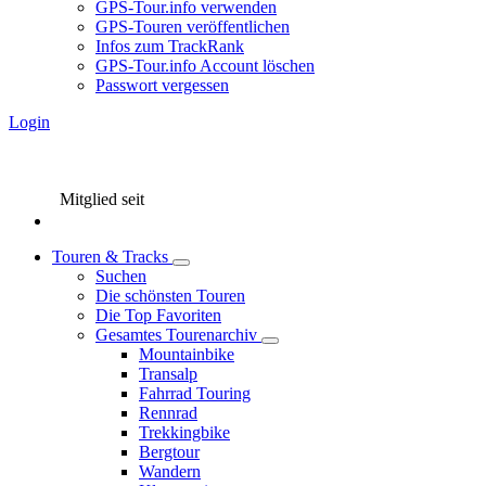
GPS-Tour.info verwenden
GPS-Touren veröffentlichen
Infos zum TrackRank
GPS-Tour.info Account löschen
Passwort vergessen
Login
Mitglied seit
Touren & Tracks
Suchen
Die schönsten Touren
Die Top Favoriten
Gesamtes Tourenarchiv
Mountainbike
Transalp
Fahrrad Touring
Rennrad
Trekkingbike
Bergtour
Wandern