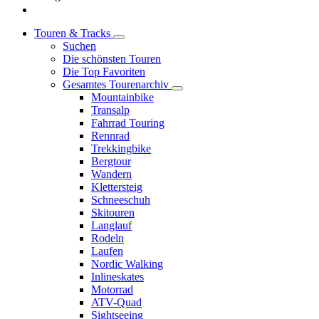
Touren & Tracks
Suchen
Die schönsten Touren
Die Top Favoriten
Gesamtes Tourenarchiv
Mountainbike
Transalp
Fahrrad Touring
Rennrad
Trekkingbike
Bergtour
Wandern
Klettersteig
Schneeschuh
Skitouren
Langlauf
Rodeln
Laufen
Nordic Walking
Inlineskates
Motorrad
ATV-Quad
Sightseeing