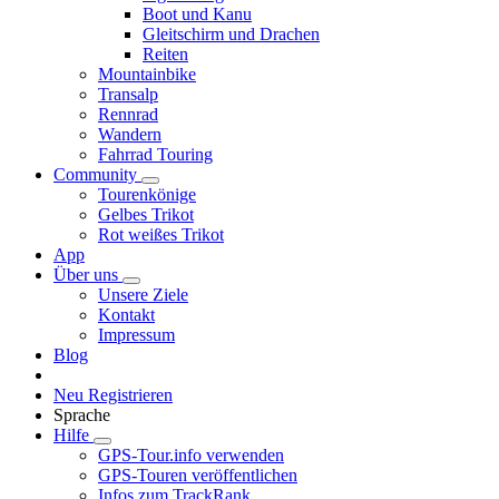
Boot und Kanu
Gleitschirm und Drachen
Reiten
Mountainbike
Transalp
Rennrad
Wandern
Fahrrad Touring
Community
Tourenkönige
Gelbes Trikot
Rot weißes Trikot
App
Über uns
Unsere Ziele
Kontakt
Impressum
Blog
Neu Registrieren
Sprache
Hilfe
GPS-Tour.info verwenden
GPS-Touren veröffentlichen
Infos zum TrackRank