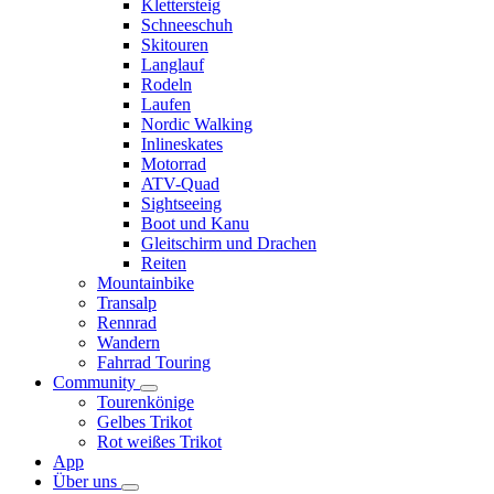
Klettersteig
Schneeschuh
Skitouren
Langlauf
Rodeln
Laufen
Nordic Walking
Inlineskates
Motorrad
ATV-Quad
Sightseeing
Boot und Kanu
Gleitschirm und Drachen
Reiten
Mountainbike
Transalp
Rennrad
Wandern
Fahrrad Touring
Community
Tourenkönige
Gelbes Trikot
Rot weißes Trikot
App
Über uns