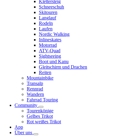
Klettersteig
Schneeschuh
Skitouren
Langlauf
Rodeln
Laufen
Nordic Walking
Inlineskates
Motorrad
ATV-Quad
Sightseeing
Boot und Kanu
Gleitschirm und Drachen
Reiten
Mountainbike
Transalp
Rennrad
Wandern
Fahrrad Touring
Community
Tourenkönige
Gelbes Trikot
Rot weißes Trikot
App
Über uns