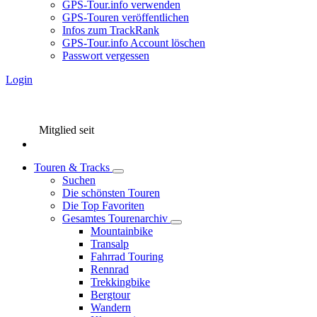
GPS-Tour.info verwenden
GPS-Touren veröffentlichen
Infos zum TrackRank
GPS-Tour.info Account löschen
Passwort vergessen
Login
Mitglied seit
Touren & Tracks
Suchen
Die schönsten Touren
Die Top Favoriten
Gesamtes Tourenarchiv
Mountainbike
Transalp
Fahrrad Touring
Rennrad
Trekkingbike
Bergtour
Wandern