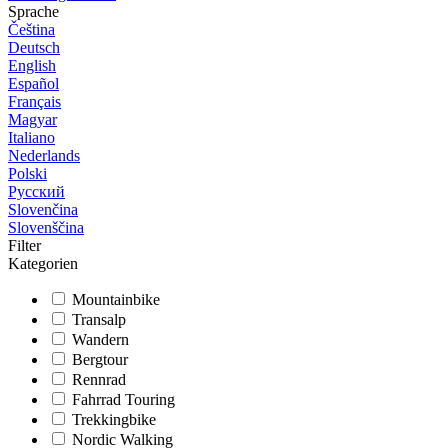
Sprache
Čeština
Deutsch
English
Español
Français
Magyar
Italiano
Nederlands
Polski
Русский
Slovenčina
Slovenščina
Filter
Kategorien
Mountainbike
Transalp
Wandern
Bergtour
Rennrad
Fahrrad Touring
Trekkingbike
Nordic Walking