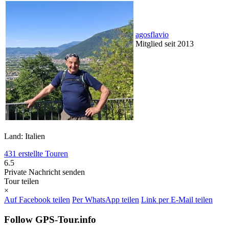
agosflavio
Mitglied seit 2013
Land: Italien
431 erstellte Touren
6.5
Private Nachricht senden
Tour teilen
×
Auf Facebook teilen
Per WhatsApp teilen
Link per E-Mail teilen
Follow GPS-Tour.info