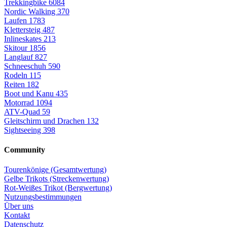
Trekkingbike
6084
Nordic Walking
370
Laufen
1783
Klettersteig
487
Inlineskates
213
Skitour
1856
Langlauf
827
Schneeschuh
590
Rodeln
115
Reiten
182
Boot und Kanu
435
Motorrad
1094
ATV-Quad
59
Gleitschirm und Drachen
132
Sightseeing
398
Community
Tourenkönige (Gesamtwertung)
Gelbe Trikots (Streckenwertung)
Rot-Weißes Trikot (Bergwertung)
Nutzungsbestimmungen
Über uns
Kontakt
Datenschutz