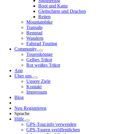
Sightseeing
Boot und Kanu
Gleitschirm und Drachen
Reiten
Mountainbike
Transalp
Rennrad
Wandern
Fahrrad Touring
Community
Tourenkönige
Gelbes Trikot
Rot weißes Trikot
App
Über uns
Unsere Ziele
Kontakt
Impressum
Blog
Neu Registrieren
Sprache
Hilfe
GPS-Tour.info verwenden
GPS-Touren veröffentlichen