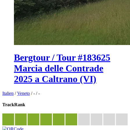
Bergtour / Tour #183625
Marcia delle Contrade
2025 a Caltrano (VI)
Italien
/
Veneto
/
-
/
-
TrackRank