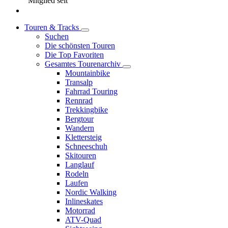
Mitglied seit
Touren & Tracks
Suchen
Die schönsten Touren
Die Top Favoriten
Gesamtes Tourenarchiv
Mountainbike
Transalp
Fahrrad Touring
Rennrad
Trekkingbike
Bergtour
Wandern
Klettersteig
Schneeschuh
Skitouren
Langlauf
Rodeln
Laufen
Nordic Walking
Inlineskates
Motorrad
ATV-Quad