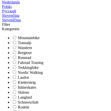
Nederlands
Polski
Русский
Slovenčina
Slovenščina
Filter
Kategorien
Mountainbike
Transalp
Wandern
Bergtour
Rennrad
Fahrrad Touring
Trekkingbike
Nordic Walking
Laufen
Klettersteig
Inlineskates
Skitour
Langlauf
Schneeschuh
Rodeln