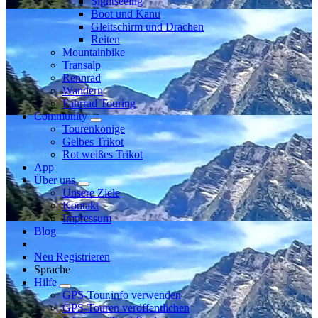
Sightseeing
Boot und Kanu
Gleitschirm und Drachen
Reiten
Mountainbike
Transalp
Rennrad
Wandern
Fahrrad Touring
Community
Tourenkönige
Gelbes Trikot
Rot weißes Trikot
App
Über uns
Unsere Ziele
Kontakt
Impressum
Blog
Neu Registrieren
Sprache
Hilfe
GPS-Tour.info verwenden
GPS-Touren veröffentlichen