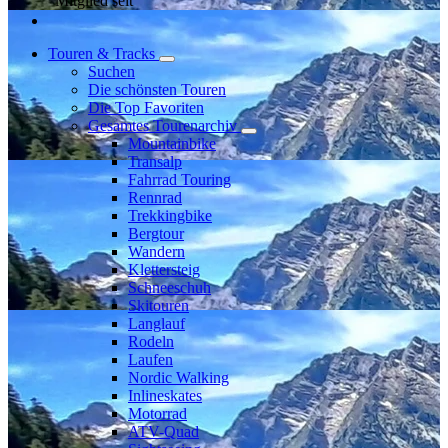
Mitglied seit
Touren & Tracks
Suchen
Die schönsten Touren
Die Top Favoriten
Gesamtes Tourenarchiv
Mountainbike
Transalp
Fahrrad Touring
Rennrad
Trekkingbike
Bergtour
Wandern
Klettersteig
Schneeschuh
Skitouren
Langlauf
Rodeln
Laufen
Nordic Walking
Inlineskates
Motorrad
ATV-Quad