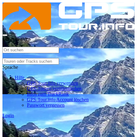
Ort auswählen
Sprache
Hilfe
GPS-Tour.info verwenden
GPS-Touren veröffentlichen
Infos zum TrackRank
GPS-Tour.info Account löschen
Passwort vergessen
Login