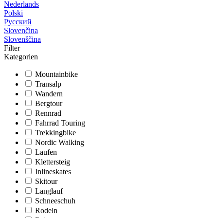
Nederlands
Polski
Русский
Slovenčina
Slovenščina
Filter
Kategorien
Mountainbike
Transalp
Wandern
Bergtour
Rennrad
Fahrrad Touring
Trekkingbike
Nordic Walking
Laufen
Klettersteig
Inlineskates
Skitour
Langlauf
Schneeschuh
Rodeln