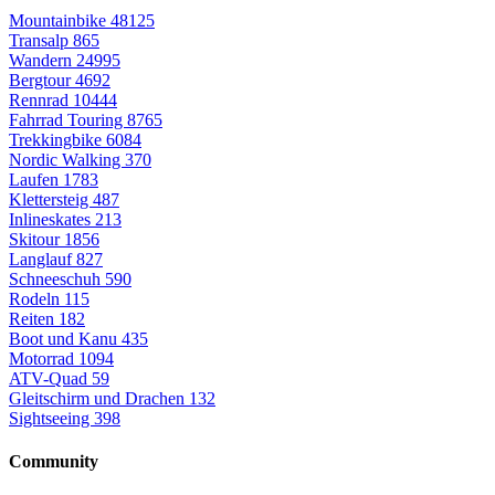
Mountainbike
48125
Transalp
865
Wandern
24995
Bergtour
4692
Rennrad
10444
Fahrrad Touring
8765
Trekkingbike
6084
Nordic Walking
370
Laufen
1783
Klettersteig
487
Inlineskates
213
Skitour
1856
Langlauf
827
Schneeschuh
590
Rodeln
115
Reiten
182
Boot und Kanu
435
Motorrad
1094
ATV-Quad
59
Gleitschirm und Drachen
132
Sightseeing
398
Community