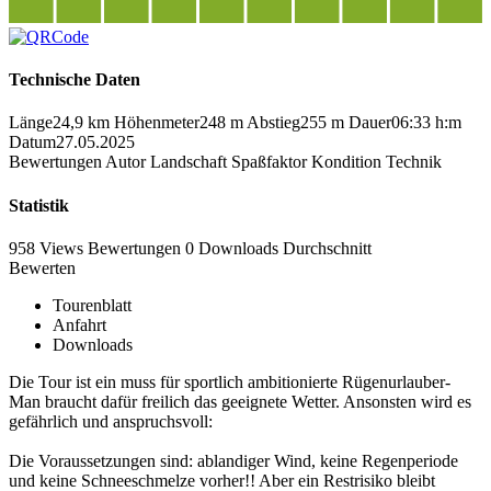
Technische Daten
Länge
24,9 km
Höhenmeter
248 m
Abstieg
255 m
Dauer
06:33 h:m
Datum
27.05.2025
Bewertungen
Autor
Landschaft
Spaßfaktor
Kondition
Technik
Statistik
958 Views
Bewertungen
0 Downloads
Durchschnitt
Bewerten
Tourenblatt
Anfahrt
Downloads
Die Tour ist ein muss für sportlich ambitionierte Rügenurlauber-
Man braucht dafür freilich das geeignete Wetter. Ansonsten wird es
gefährlich und anspruchsvoll:
Die Voraussetzungen sind: ablandiger Wind, keine Regenperiode
und keine Schneeschmelze vorher!! Aber ein Restrisiko bleibt