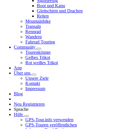
Sightseeing
Boot und Kanu
Gleitschirm und Drachen
Reiten
Mountainbike
Transalp
Rennrad
Wandern
Fahrrad Touring
Community
Tourenkönige
Gelbes Trikot
Rot weißes Trikot
App
Über uns
Unsere Ziele
Kontakt
Impressum
Blog
Neu Registrieren
Sprache
Hilfe
GPS-Tour.info verwenden
GPS-Touren veröffentlichen