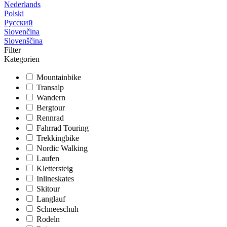
Nederlands
Polski
Русский
Slovenčina
Slovenščina
Filter
Kategorien
Mountainbike
Transalp
Wandern
Bergtour
Rennrad
Fahrrad Touring
Trekkingbike
Nordic Walking
Laufen
Klettersteig
Inlineskates
Skitour
Langlauf
Schneeschuh
Rodeln