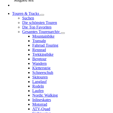
Mitglied seit
Touren & Tracks
Suchen
Die schönsten Touren
Die Top Favoriten
Gesamtes Tourenarchiv
Mountainbike
Transalp
Fahrrad Touring
Rennrad
Trekkingbike
Bergtour
Wandern
Klettersteig
Schneeschuh
Skitouren
Langlauf
Rodeln
Laufen
Nordic Walking
Inlineskates
Motorrad
ATV-Quad