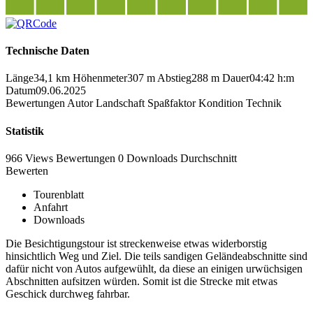
Technische Daten
Länge
34,1 km
Höhenmeter
307 m
Abstieg
288 m
Dauer
04:42 h:m
Datum
09.06.2025
Bewertungen
Autor
Landschaft
Spaßfaktor
Kondition
Technik
Statistik
966 Views
Bewertungen
0 Downloads
Durchschnitt
Bewerten
Tourenblatt
Anfahrt
Downloads
Die Besichtigungstour ist streckenweise etwas widerborstig
hinsichtlich Weg und Ziel. Die teils sandigen Geländeabschnitte sind
dafür nicht von Autos aufgewühlt, da diese an einigen urwüchsigen
Abschnitten aufsitzen würden. Somit ist die Strecke mit etwas
Geschick durchweg fahrbar.