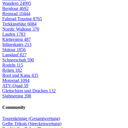
Wandern
24995
Bergtour
4692
Rennrad
10444
Fahrrad Touring
8765
Trekkingbike
6084
Nordic Walking
370
Laufen
1783
Klettersteig
487
Inlineskates
213
Skitour
1856
Langlauf
827
Schneeschuh
590
Rodeln
115
Reiten
182
Boot und Kanu
435
Motorrad
1094
ATV-Quad
59
Gleitschirm und Drachen
132
Sightseeing
398
Community
Tourenkönige (Gesamtwertung)
Gelbe Trikots (Streckenwertung)