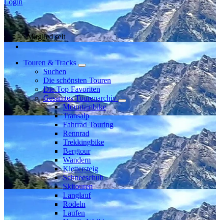
Login
Mitglied seit
Touren & Tracks
Suchen
Die schönsten Touren
Die Top Favoriten
Gesamtes Tourenarchiv
Mountainbike
Transalp
Fahrrad Touring
Rennrad
Trekkingbike
Bergtour
Wandern
Klettersteig
Schneeschuh
Skitouren
Langlauf
Rodeln
Laufen