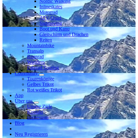
Nordic Walking
Inlineskates
Motorrad
ATV-Quad
Sightseeing
Boot und Kanu
Gleitschirm und Drachen
Reiten
Mountainbike
Transalp
Rennrad
Wandern
Fahrrad Touring
Community
Tourenkönige
Gelbes Trikot
Rot weißes Trikot
App
Über uns
Unsere Ziele
Kontakt
Impressum
Blog
Neu Registrieren