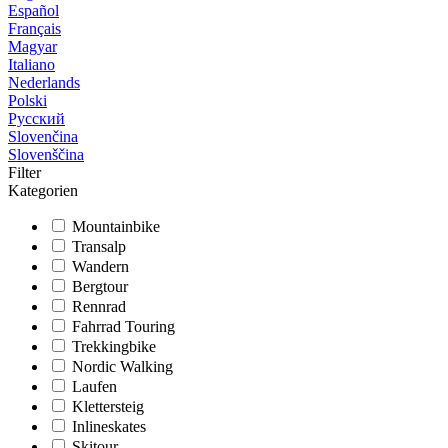
Español
Français
Magyar
Italiano
Nederlands
Polski
Русский
Slovenčina
Slovenščina
Filter
Kategorien
Mountainbike
Transalp
Wandern
Bergtour
Rennrad
Fahrrad Touring
Trekkingbike
Nordic Walking
Laufen
Klettersteig
Inlineskates
Skitour