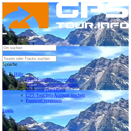
Ort auswählen
Sprache
Hilfe
GPS-Tour.info verwenden
GPS-Touren veröffentlichen
Infos zum TrackRank
GPS-Tour.info Account löschen
Passwort vergessen
Login