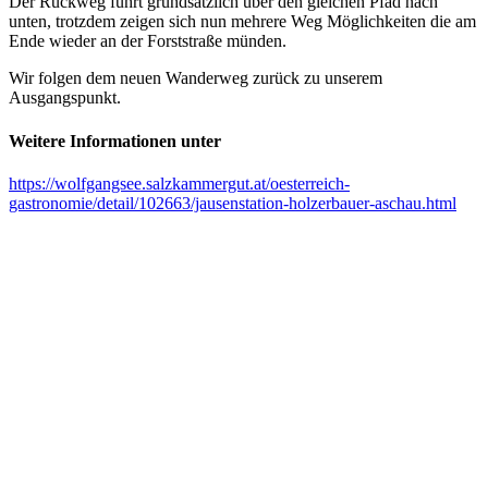
Der Rückweg führt grundsätzlich über den gleichen Pfad nach
unten, trotzdem zeigen sich nun mehrere Weg Möglichkeiten die am
Ende wieder an der Forststraße münden.
Wir folgen dem neuen Wanderweg zurück zu unserem
Ausgangspunkt.
Weitere Informationen unter
https://wolfgangsee.salzkammergut.at/oesterreich-
gastronomie/detail/102663/jausenstation-holzerbauer-aschau.html