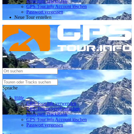
Infos zum TrackRank
GPS-Tour.info Account löschen
Passwort vergessen
Neue Tour erstellen
Ort auswählen
Sprache
Hilfe
GPS-Tour.info verwenden
GPS-Touren veröffentlichen
Infos zum TrackRank
GPS-Tour.info Account löschen
Passwort vergessen