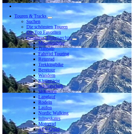
Mitglied seit
Touren & Tracks
Suchen
Die schönsten Touren
Die Top Favoriten
Gesamtes Tourenarchiv
Mountainbike
Transalp
Fahrrad Touring
Rennrad
Trekkingbike
Bergtour
Wandern
Klettersteig
Schneeschuh
Skitouren
Langlauf
Rodeln
Laufen
Nordic Walking
Inlineskates
Motorrad
ATV-Quad