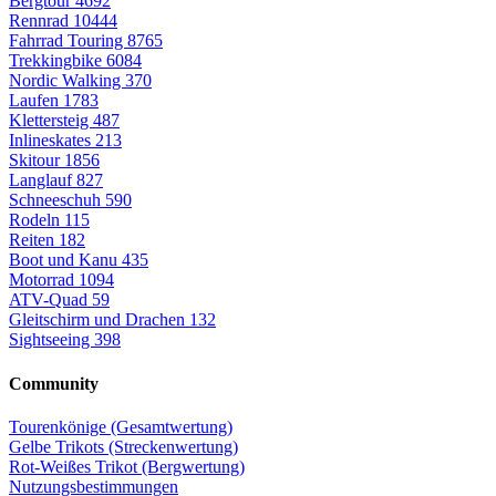
Bergtour
4692
Rennrad
10444
Fahrrad Touring
8765
Trekkingbike
6084
Nordic Walking
370
Laufen
1783
Klettersteig
487
Inlineskates
213
Skitour
1856
Langlauf
827
Schneeschuh
590
Rodeln
115
Reiten
182
Boot und Kanu
435
Motorrad
1094
ATV-Quad
59
Gleitschirm und Drachen
132
Sightseeing
398
Community
Tourenkönige (Gesamtwertung)
Gelbe Trikots (Streckenwertung)
Rot-Weißes Trikot (Bergwertung)
Nutzungsbestimmungen