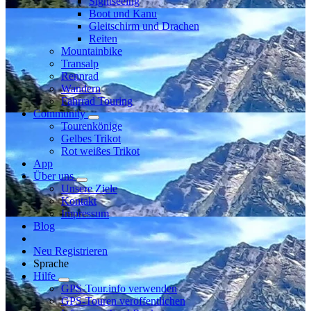
Sightseeing
Boot und Kanu
Gleitschirm und Drachen
Reiten
Mountainbike
Transalp
Rennrad
Wandern
Fahrrad Touring
Community
Tourenkönige
Gelbes Trikot
Rot weißes Trikot
App
Über uns
Unsere Ziele
Kontakt
Impressum
Blog
Neu Registrieren
Sprache
Hilfe
GPS-Tour.info verwenden
GPS-Touren veröffentlichen