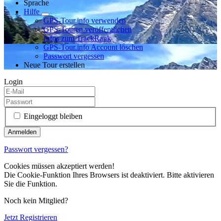
Sprache
Hilfe
GPS-Tour.info verwenden
GPS-Touren veröffentlichen
Infos zum TrackRank
GPS-Tour.info Account löschen
Passwort vergessen
Neue Tour erstellen
Login
Eingeloggt bleiben
Passwort vergessen?
Cookies müssen akzeptiert werden!
Die Cookie-Funktion Ihres Browsers ist deaktiviert. Bitte aktivieren
Sie die Funktion.
Noch kein Mitglied?
Jetzt Registrieren