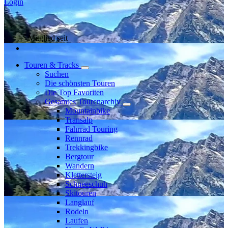
Login
Mitglied seit
Touren & Tracks
Suchen
Die schönsten Touren
Die Top Favoriten
Gesamtes Tourenarchiv
Mountainbike
Transalp
Fahrrad Touring
Rennrad
Trekkingbike
Bergtour
Wandern
Klettersteig
Schneeschuh
Skitouren
Langlauf
Rodeln
Laufen