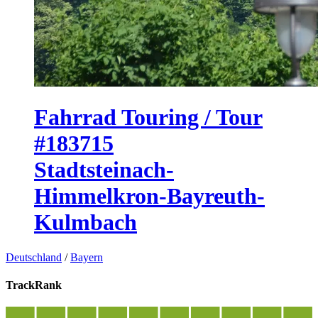
Fahrrad Touring / Tour
#183715
Stadtsteinach-
Himmelkron-Bayreuth-
Kulmbach
Deutschland
/
Bayern
TrackRank