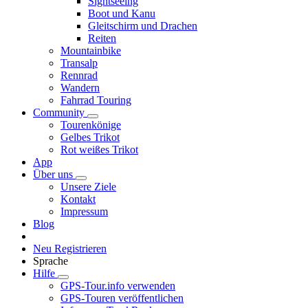
Sightseeing
Boot und Kanu
Gleitschirm und Drachen
Reiten
Mountainbike
Transalp
Rennrad
Wandern
Fahrrad Touring
Community
Tourenkönige
Gelbes Trikot
Rot weißes Trikot
App
Über uns
Unsere Ziele
Kontakt
Impressum
Blog
Neu Registrieren
Sprache
Hilfe
GPS-Tour.info verwenden
GPS-Touren veröffentlichen