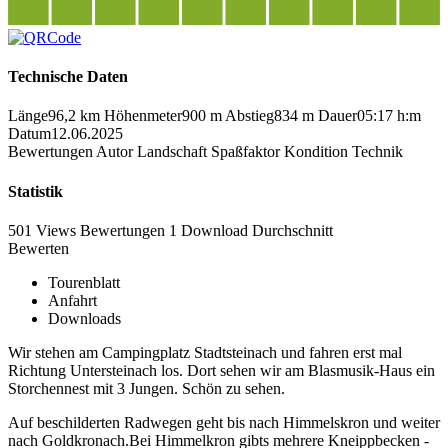
Technische Daten
Länge
96,2 km
Höhenmeter
900 m
Abstieg
834 m
Dauer
05:17 h:m
Datum
12.06.2025
Bewertungen
Autor
Landschaft
Spaßfaktor
Kondition
Technik
Statistik
501 Views
Bewertungen
1 Download
Durchschnitt
Bewerten
Tourenblatt
Anfahrt
Downloads
Wir stehen am Campingplatz Stadtsteinach und fahren erst mal
Richtung Untersteinach los. Dort sehen wir am Blasmusik-Haus ein
Storchennest mit 3 Jungen. Schön zu sehen.
Auf beschilderten Radwegen geht bis nach Himmelskron und weiter
nach Goldkronach.Bei Himmelkron gibts mehrere Kneippbecken -