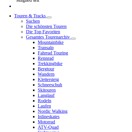
Mitglied seit
Touren & Tracks
Suchen
Die schönsten Touren
Die Top Favoriten
Gesamtes Tourenarchiv
Mountainbike
Transalp
Fahrrad Touring
Rennrad
Trekkingbike
Bergtour
Wandern
Klettersteig
Schneeschuh
Skitouren
Langlauf
Rodeln
Laufen
Nordic Walking
Inlineskates
Motorrad
ATV-Quad