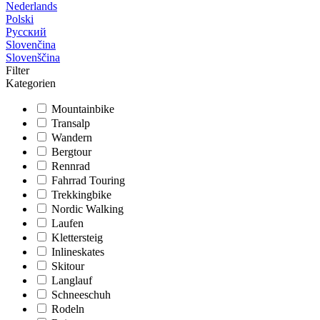
Nederlands
Polski
Русский
Slovenčina
Slovenščina
Filter
Kategorien
Mountainbike
Transalp
Wandern
Bergtour
Rennrad
Fahrrad Touring
Trekkingbike
Nordic Walking
Laufen
Klettersteig
Inlineskates
Skitour
Langlauf
Schneeschuh
Rodeln