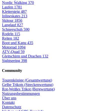
Nordic Walking
370
Laufen
1781
Klettersteig
487
Inlineskates
213
Skitour
1856
Langlauf
827
Schneeschuh
590
Rodeln
115
Reiten
182
Boot und Kanu
435
Motorrad
1094
ATV-Quad
59
Gleitschirm und Drachen
132
Sightseeing
398
Community
Tourenkönige (Gesamtwertung)
Gelbe Trikots (Streckenwertung)
Rot-Weißes Trikot (Bergwertung)
Nutzungsbestimmungen
Über uns
Kontakt
Datenschutz