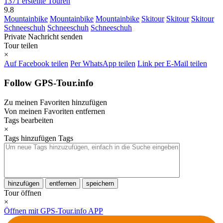
1371 erstellte Touren
9.8
Mountainbike
Mountainbike
Mountainbike
Skitour
Skitour
Skitour
Schneeschuh
Schneeschuh
Schneeschuh
Private Nachricht senden
Tour teilen
×
Auf Facebook teilen
Per WhatsApp teilen
Link per E-Mail teilen
Follow GPS-Tour.info
Zu meinen Favoriten hinzufügen
Von meinen Favoriten entfernen
Tags bearbeiten
×
Tags hinzufügen
Tags
hinzufügen
entfernen
speichern
Tour öffnen
×
Öffnen mit GPS-Tour.info APP