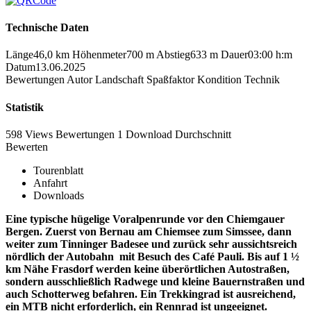
Technische Daten
Länge
46,0 km
Höhenmeter
700 m
Abstieg
633 m
Dauer
03:00 h:m
Datum
13.06.2025
Bewertungen
Autor
Landschaft
Spaßfaktor
Kondition
Technik
Statistik
598 Views
Bewertungen
1 Download
Durchschnitt
Bewerten
Tourenblatt
Anfahrt
Downloads
Eine typische hügelige Voralpenrunde vor den Chiemgauer
Bergen. Zuerst von Bernau am Chiemsee zum Simssee, dann
weiter zum Tinninger Badesee und zurück sehr aussichtsreich
nördlich der Autobahn mit Besuch des Café Pauli. Bis auf 1 ½
km Nähe Frasdorf werden keine überörtlichen Autostraßen,
sondern ausschließlich Radwege und kleine Bauernstraßen und
auch Schotterweg befahren. Ein Trekkingrad ist ausreichend,
ein MTB nicht erforderlich, ein Rennrad ist ungeeignet.