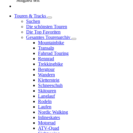
Mitglied seit
Touren & Tracks
Suchen
Die schönsten Touren
Die Top Favoriten
Gesamtes Tourenarchiv
Mountainbike
Transalp
Fahrrad Touring
Rennrad
Trekkingbike
Bergtour
Wandern
Klettersteig
Schneeschuh
Skitouren
Langlauf
Rodeln
Laufen
Nordic Walking
Inlineskates
Motorrad
ATV-Quad