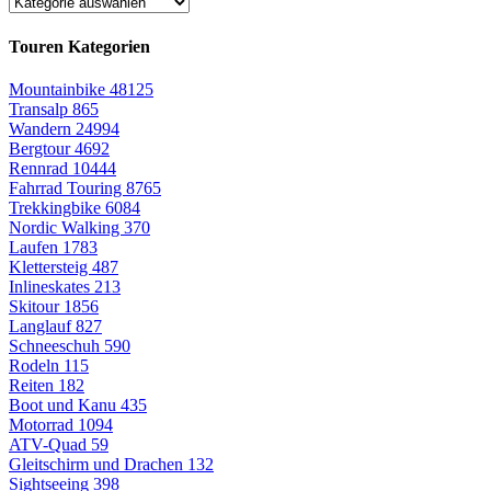
Touren Kategorien
Mountainbike
48125
Transalp
865
Wandern
24994
Bergtour
4692
Rennrad
10444
Fahrrad Touring
8765
Trekkingbike
6084
Nordic Walking
370
Laufen
1783
Klettersteig
487
Inlineskates
213
Skitour
1856
Langlauf
827
Schneeschuh
590
Rodeln
115
Reiten
182
Boot und Kanu
435
Motorrad
1094
ATV-Quad
59
Gleitschirm und Drachen
132
Sightseeing
398