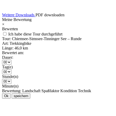
Weitere Downloads
PDF downloaden
Meine Bewertung
×
Bewerten
Ich habe diese Tour durchgeführt
Tour:
Chiemsee-Simssee-Tinninger See – Runde
Art:
Trekkingbike
Länge:
46,0 km
Bewertet am:
Dauer:
Tag(e)
Stunde(n)
Minute(n)
Bewertung:
Landschaft
Spaßfaktor
Kondition
Technik
Ok
speichern