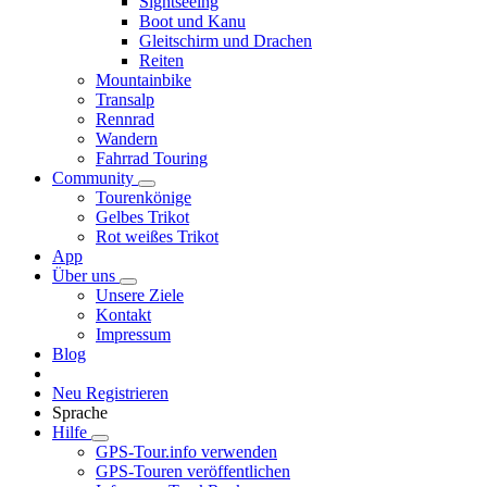
Sightseeing
Boot und Kanu
Gleitschirm und Drachen
Reiten
Mountainbike
Transalp
Rennrad
Wandern
Fahrrad Touring
Community
Tourenkönige
Gelbes Trikot
Rot weißes Trikot
App
Über uns
Unsere Ziele
Kontakt
Impressum
Blog
Neu Registrieren
Sprache
Hilfe
GPS-Tour.info verwenden
GPS-Touren veröffentlichen