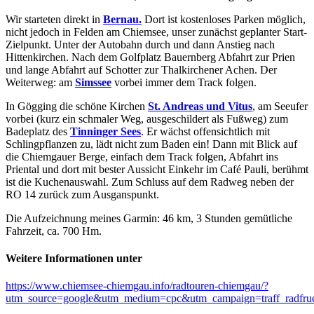
Wir starteten direkt in
Bernau.
Dort ist kostenloses Parken möglich,
nicht jedoch in Felden am Chiemsee, unser zunächst geplanter Start-
Zielpunkt. Unter der Autobahn durch und dann Anstieg nach
Hittenkirchen. Nach dem Golfplatz Bauernberg Abfahrt zur Prien
und lange Abfahrt auf Schotter zur Thalkirchener Achen. Der
Weiterweg: am
Simssee
vorbei immer dem Track folgen.
In Gögging die schöne Kirchen
St. Andreas und Vitus
, am Seeufer
vorbei (kurz ein schmaler Weg, ausgeschildert als Fußweg) zum
Badeplatz des
Tinninger Sees
. Er wächst offensichtlich mit
Schlingpflanzen zu, lädt nicht zum Baden ein! Dann mit Blick auf
die Chiemgauer Berge, einfach dem Track folgen, Abfahrt ins
Priental und dort mit bester Aussicht Einkehr im Café Pauli, berühmt
ist die Kuchenauswahl. Zum Schluss auf dem Radweg neben der
RO 14 zurück zum Ausganspunkt.
Die Aufzeichnung meines Garmin: 46 km, 3 Stunden gemütliche
Fahrzeit, ca. 700 Hm.
Weitere Informationen unter
https://www.chiemsee-chiemgau.info/radtouren-chiemgau/?
utm_source=google&utm_medium=cpc&utm_campaign=traff_r