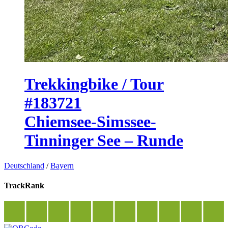
Trekkingbike / Tour
#183721
Chiemsee-Simssee-
Tinninger See – Runde
Deutschland
/
Bayern
TrackRank