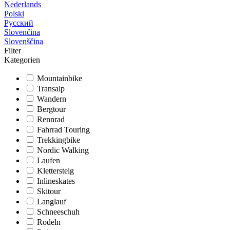
Nederlands
Polski
Русский
Slovenčina
Slovenščina
Filter
Kategorien
Mountainbike
Transalp
Wandern
Bergtour
Rennrad
Fahrrad Touring
Trekkingbike
Nordic Walking
Laufen
Klettersteig
Inlineskates
Skitour
Langlauf
Schneeschuh
Rodeln