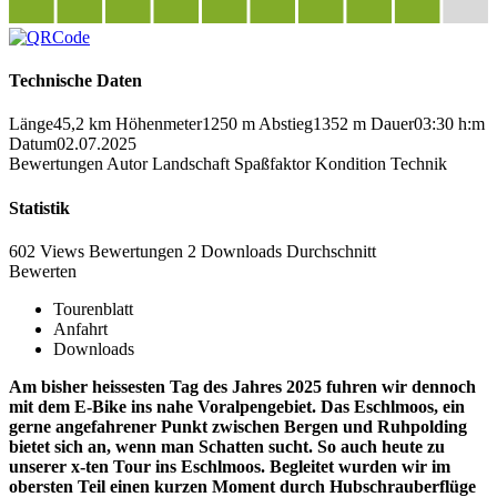
Technische Daten
Länge
45,2 km
Höhenmeter
1250 m
Abstieg
1352 m
Dauer
03:30 h:m
Datum
02.07.2025
Bewertungen
Autor
Landschaft
Spaßfaktor
Kondition
Technik
Statistik
602 Views
Bewertungen
2 Downloads
Durchschnitt
Bewerten
Tourenblatt
Anfahrt
Downloads
Am bisher heissesten Tag des Jahres 2025 fuhren wir dennoch
mit dem E-Bike ins nahe Voralpengebiet. Das Eschlmoos, ein
gerne angefahrener Punkt zwischen Bergen und Ruhpolding
bietet sich an, wenn man Schatten sucht. So auch heute zu
unserer x-ten Tour ins Eschlmoos. Begleitet wurden wir im
obersten Teil einen kurzen Moment durch Hubschrauberflüge