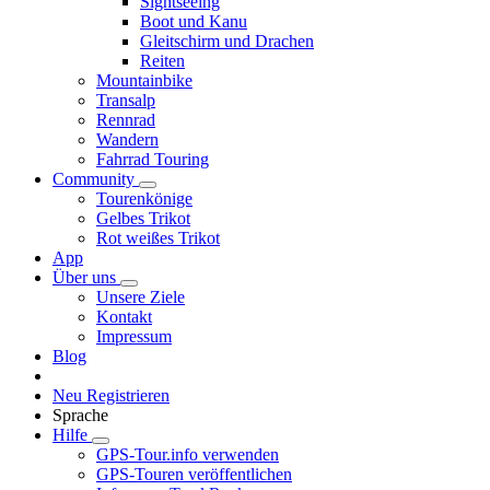
Sightseeing
Boot und Kanu
Gleitschirm und Drachen
Reiten
Mountainbike
Transalp
Rennrad
Wandern
Fahrrad Touring
Community
Tourenkönige
Gelbes Trikot
Rot weißes Trikot
App
Über uns
Unsere Ziele
Kontakt
Impressum
Blog
Neu Registrieren
Sprache
Hilfe
GPS-Tour.info verwenden
GPS-Touren veröffentlichen