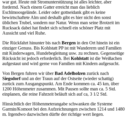
war gut. Heute mit Stromunterstützung ist alles leichter, aber
fordernd. Nach einem Gatter erreicht man das lieblich
Eschlmoosgelände. Leider oder gottseidank gibt es keine
bewirtschaftete Alm und deshalb gibt es hier nicht den sonst
üblichen Trubel, sondern nur Natur. Wenn man seine Brotzeit im
Rucksack dabei hat findet sich schnell ein schöner Platz mit
Aussicht und viel Ruhe.
Die Rückfahrt hinunter bis nach
Bergen
in den Ort hinein ist ein
einziger Genuss. Bis Kohlstatt PP ist mit Wanderern und Familien
mit Kinderwagen, Hundebegleitung usw. zu rechnen. Gegenseitige
Rücksicht ist jedoch erforderlich. Bei
Kohlstatt
ist die Weißachen
aufgestaut und wird gerne von Familien mit Kindern aufgesucht.
Von Bergen fuhren wir über
Bad Adelholzen
zurück nach
Siegsdorf
und an der Traun auf der Ostseite (wieder schattig)
zurück zum Ausgangspunkt. Am Ende kommen ca. 45 km, über
1200 Höhenmeter zusammen. Mit Pausen sollte man ca. 5 Std.
einplanen, die reine Fahrzeit beläuft sich auf ca, 3 1/2 Std.
Hinsichtlich der Höhenmeterangabe schwanken die Systeme
Garmin/Komoot bei den Aufzeichnungen zwischen 1214 und 1480
m. Irgendwo dazwischen dürfte der richtige wert liegen.