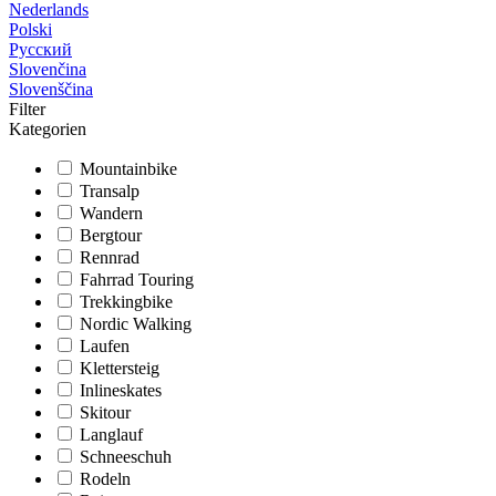
Nederlands
Polski
Русский
Slovenčina
Slovenščina
Filter
Kategorien
Mountainbike
Transalp
Wandern
Bergtour
Rennrad
Fahrrad Touring
Trekkingbike
Nordic Walking
Laufen
Klettersteig
Inlineskates
Skitour
Langlauf
Schneeschuh
Rodeln