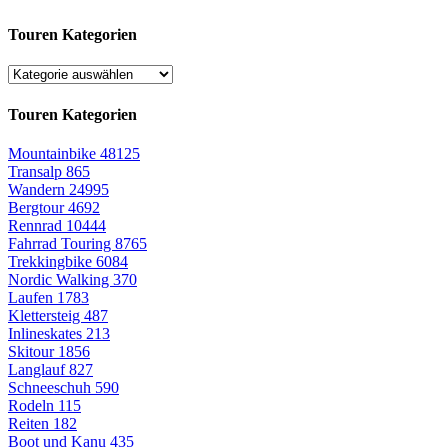
Touren Kategorien
Touren Kategorien
Mountainbike
48125
Transalp
865
Wandern
24995
Bergtour
4692
Rennrad
10444
Fahrrad Touring
8765
Trekkingbike
6084
Nordic Walking
370
Laufen
1783
Klettersteig
487
Inlineskates
213
Skitour
1856
Langlauf
827
Schneeschuh
590
Rodeln
115
Reiten
182
Boot und Kanu
435