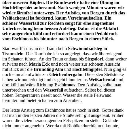
über unseren Köpfen. Die Bundeswehr hatte eine Übung im
Hochfellngebiet anberaumt. Nach wenigen Minuten waren wir
wieder lärmfrei unterwegs. Der Aufstieg von Bergen durch das
Weißachental ist fordernd, kaum Verschnaufstellen. Ein
schöner Wasserfall zur Rechten sorgt für eine angenehme
Unterbrechung beim heissen Aufstieg. Dafür ist die Abfahrt
sehr angenehm kühl und erfordert kaum einen Pedaldruck
vom Eschlmoos bis hinunter nach Bergen in einem Stück.
Start war für uns an der Traun beim
Schwimmbadsteg in
Traunstein
. Die Tour habe ich so angelegt, dass wir überwiegend
im Schatten fuhren. An der Traun entlang bis
Siegsdorf
, dann weiter
aufwärts nach
Maria Eck
und noch weiter zur schönen Aussicht
mit Blick auf die
Bründling Alm
und
Hochfellngipfel
. Nun ging es
noch einmal aufwärts zur
Gleichenbergalm
. Die ersten Steilstücke
haben wir nun erledigt und es geht hinunter ins
Weißachental
und
dort kühl aufwärts Richtung
Eschlmoos
. Den Aufstieg sollte man
unterbrechen und den
Wasserfall
aufsuchen. Selbst bei diesen
hohen Temperaturen rieselt noch Wasser die steile Felswand
herunter und bietet Schatten zum Ausruhen.
Der letzte Anstieg zum Eschlmoos hat es noch in sich. Gottseidank
hat man in den letzten Jahren die Straße sehr gut ausgebaut. Früher
waren die vielen herausragenden Felsspitzen im steilen Gelände
nicht immer angenehm. Wer da mit Biobike durchfahren konnte,