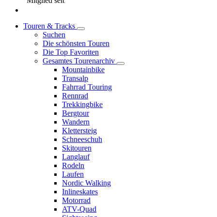
Mitglied seit
Touren & Tracks
Suchen
Die schönsten Touren
Die Top Favoriten
Gesamtes Tourenarchiv
Mountainbike
Transalp
Fahrrad Touring
Rennrad
Trekkingbike
Bergtour
Wandern
Klettersteig
Schneeschuh
Skitouren
Langlauf
Rodeln
Laufen
Nordic Walking
Inlineskates
Motorrad
ATV-Quad