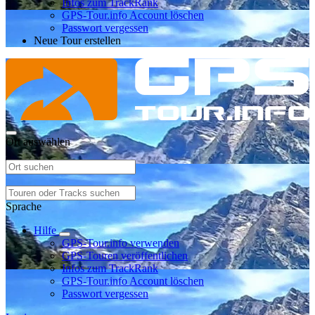
Infos zum TrackRank
GPS-Tour.info Account löschen
Passwort vergessen
Neue Tour erstellen
Ort auswählen
Sprache
Hilfe
GPS-Tour.info verwenden
GPS-Touren veröffentlichen
Infos zum TrackRank
GPS-Tour.info Account löschen
Passwort vergessen