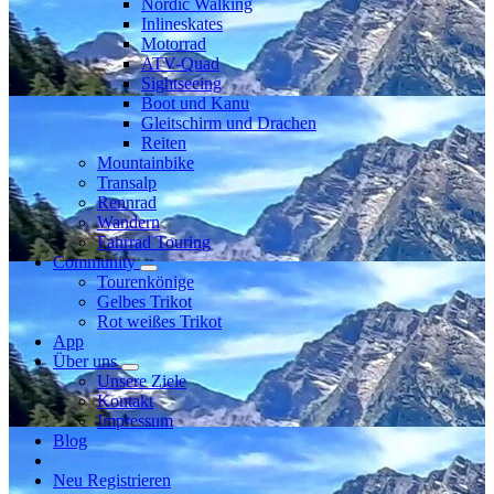
Nordic Walking
Inlineskates
Motorrad
ATV-Quad
Sightseeing
Boot und Kanu
Gleitschirm und Drachen
Reiten
Mountainbike
Transalp
Rennrad
Wandern
Fahrrad Touring
Community
Tourenkönige
Gelbes Trikot
Rot weißes Trikot
App
Über uns
Unsere Ziele
Kontakt
Impressum
Blog
Neu Registrieren