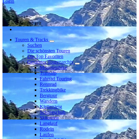
Login
Mitglied seit
Touren & Tracks
Suchen
Die schönsten Touren
Die Top Favoriten
Gesamtes Tourenarchiv
Mountainbike
Transalp
Fahrrad Touring
Rennrad
Trekkingbike
Bergtour
Wandern
Klettersteig
Schneeschuh
Skitouren
Langlauf
Rodeln
Laufen