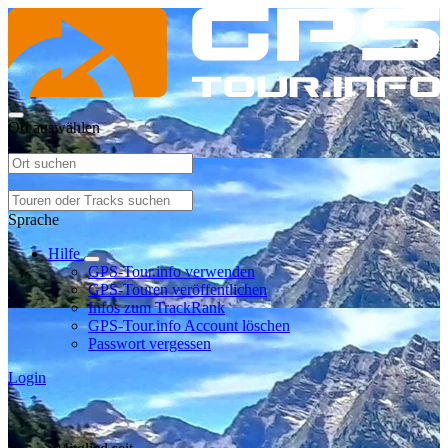
Ort auswählen
Sprache
Hilfe
GPS-Tour.info verwenden
GPS-Touren veröffentlichen
Infos zum TrackRank
GPS-Tour.info Account löschen
Passwort vergessen
Login