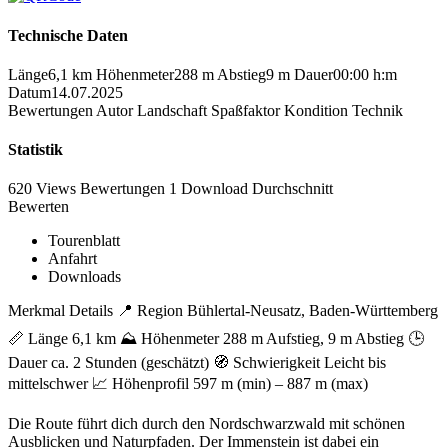
Technische Daten
Länge
6,1 km
Höhenmeter
288 m
Abstieg
9 m
Dauer
00:00 h:m
Datum
14.07.2025
Bewertungen
Autor
Landschaft
Spaßfaktor
Kondition
Technik
Statistik
620 Views
Bewertungen
1 Download
Durchschnitt
Bewerten
Tourenblatt
Anfahrt
Downloads
Merkmal Details 📍 Region Bühlertal-Neusatz, Baden-Württemberg
📏 Länge 6,1 km ⛰️ Höhenmeter 288 m Aufstieg, 9 m Abstieg 🕒
Dauer ca. 2 Stunden (geschätzt) 🧭 Schwierigkeit Leicht bis
mittelschwer 📈 Höhenprofil 597 m (min) – 887 m (max)
Die Route führt dich durch den Nordschwarzwald mit schönen
Ausblicken und Naturpfaden. Der Immenstein ist dabei ein