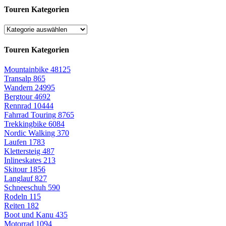
Touren Kategorien
Touren Kategorien
Mountainbike
48125
Transalp
865
Wandern
24995
Bergtour
4692
Rennrad
10444
Fahrrad Touring
8765
Trekkingbike
6084
Nordic Walking
370
Laufen
1783
Klettersteig
487
Inlineskates
213
Skitour
1856
Langlauf
827
Schneeschuh
590
Rodeln
115
Reiten
182
Boot und Kanu
435
Motorrad
1094