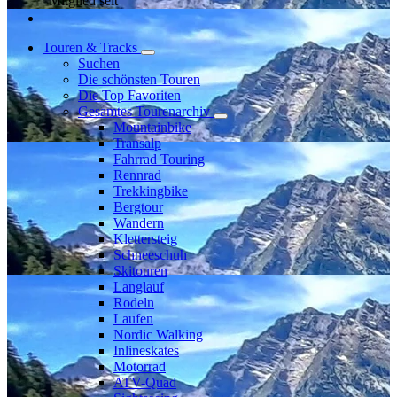
Mitglied seit
Touren & Tracks
Suchen
Die schönsten Touren
Die Top Favoriten
Gesamtes Tourenarchiv
Mountainbike
Transalp
Fahrrad Touring
Rennrad
Trekkingbike
Bergtour
Wandern
Klettersteig
Schneeschuh
Skitouren
Langlauf
Rodeln
Laufen
Nordic Walking
Inlineskates
Motorrad
ATV-Quad