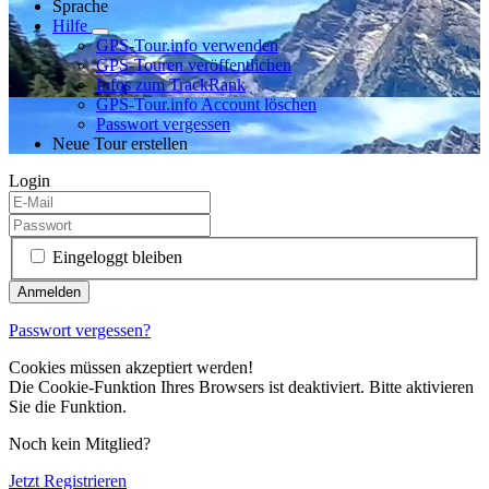
Sprache
Hilfe
GPS-Tour.info verwenden
GPS-Touren veröffentlichen
Infos zum TrackRank
GPS-Tour.info Account löschen
Passwort vergessen
Neue Tour erstellen
Login
Eingeloggt bleiben
Passwort vergessen?
Cookies müssen akzeptiert werden!
Die Cookie-Funktion Ihres Browsers ist deaktiviert. Bitte aktivieren
Sie die Funktion.
Noch kein Mitglied?
Jetzt Registrieren