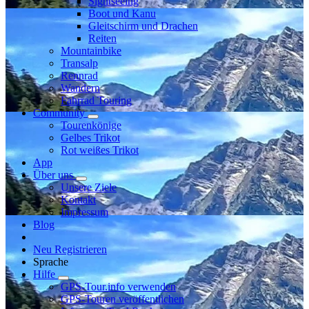
Sightseeing
Boot und Kanu
Gleitschirm und Drachen
Reiten
Mountainbike
Transalp
Rennrad
Wandern
Fahrrad Touring
Community
Tourenkönige
Gelbes Trikot
Rot weißes Trikot
App
Über uns
Unsere Ziele
Kontakt
Impressum
Blog
Neu Registrieren
Sprache
Hilfe
GPS-Tour.info verwenden
GPS-Touren veröffentlichen