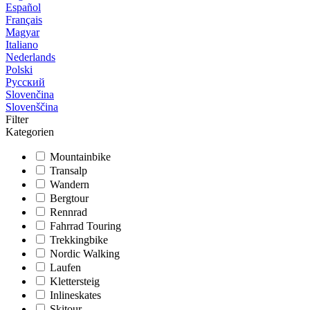
Español
Français
Magyar
Italiano
Nederlands
Polski
Русский
Slovenčina
Slovenščina
Filter
Kategorien
Mountainbike
Transalp
Wandern
Bergtour
Rennrad
Fahrrad Touring
Trekkingbike
Nordic Walking
Laufen
Klettersteig
Inlineskates
Skitour