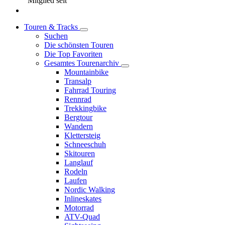
Mitglied seit
Touren & Tracks
Suchen
Die schönsten Touren
Die Top Favoriten
Gesamtes Tourenarchiv
Mountainbike
Transalp
Fahrrad Touring
Rennrad
Trekkingbike
Bergtour
Wandern
Klettersteig
Schneeschuh
Skitouren
Langlauf
Rodeln
Laufen
Nordic Walking
Inlineskates
Motorrad
ATV-Quad