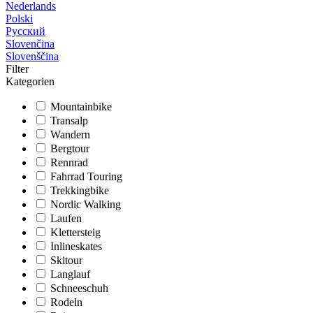
Nederlands
Polski
Русский
Slovenčina
Slovenščina
Filter
Kategorien
Mountainbike
Transalp
Wandern
Bergtour
Rennrad
Fahrrad Touring
Trekkingbike
Nordic Walking
Laufen
Klettersteig
Inlineskates
Skitour
Langlauf
Schneeschuh
Rodeln