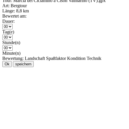
Tour:
Marcia del Ciclamino a Cison Valmarino (TV).gpx
Art:
Bergtour
Länge:
8,8 km
Bewertet am:
Dauer:
Tag(e)
Stunde(n)
Minute(n)
Bewertung:
Landschaft
Spaßfaktor
Kondition
Technik
Ok
speichern