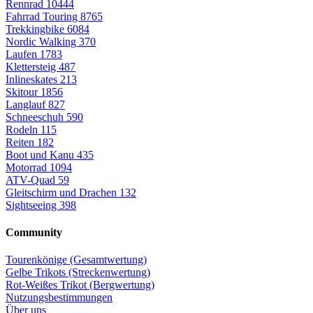
Rennrad
10444
Fahrrad Touring
8765
Trekkingbike
6084
Nordic Walking
370
Laufen
1783
Klettersteig
487
Inlineskates
213
Skitour
1856
Langlauf
827
Schneeschuh
590
Rodeln
115
Reiten
182
Boot und Kanu
435
Motorrad
1094
ATV-Quad
59
Gleitschirm und Drachen
132
Sightseeing
398
Community
Tourenkönige (Gesamtwertung)
Gelbe Trikots (Streckenwertung)
Rot-Weißes Trikot (Bergwertung)
Nutzungsbestimmungen
Über uns