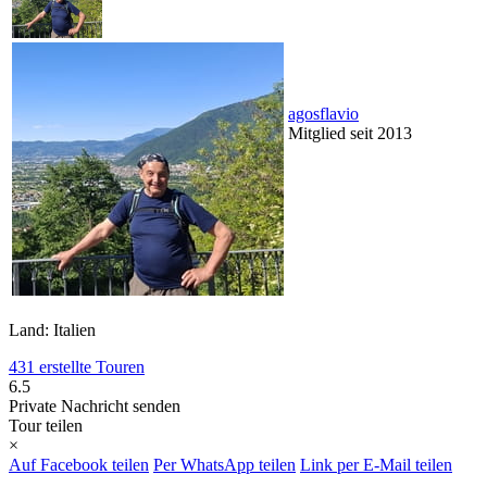
agosflavio
Mitglied seit 2013
Land: Italien
431 erstellte Touren
6.5
Private Nachricht senden
Tour teilen
×
Auf Facebook teilen
Per WhatsApp teilen
Link per E-Mail teilen