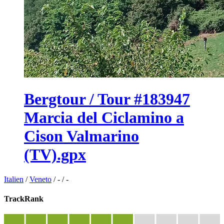
Bergtour / Tour #183947
Marcia del Ciclamino a
Cison Valmarino
(TV).gpx
Italien
/
Veneto
/
-
/
-
TrackRank