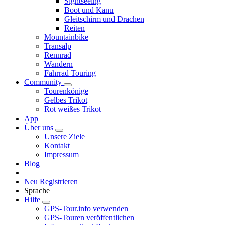
Sightseeing
Boot und Kanu
Gleitschirm und Drachen
Reiten
Mountainbike
Transalp
Rennrad
Wandern
Fahrrad Touring
Community
Tourenkönige
Gelbes Trikot
Rot weißes Trikot
App
Über uns
Unsere Ziele
Kontakt
Impressum
Blog
Neu Registrieren
Sprache
Hilfe
GPS-Tour.info verwenden
GPS-Touren veröffentlichen