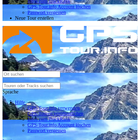
Infos zum TrackRank
GPS-Tour.info Account löschen
Passwort vergessen
Neue Tour erstellen
Ort auswählen
Sprache
Hilfe
GPS-Tour.info verwenden
GPS-Touren veröffentlichen
Infos zum TrackRank
GPS-Tour.info Account löschen
Passwort vergessen