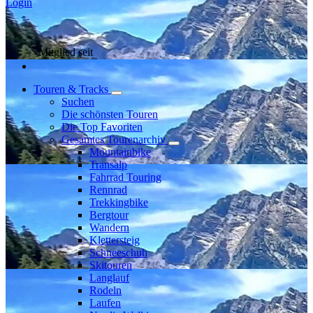
Login
Mitglied seit
Touren & Tracks
Suchen
Die schönsten Touren
Die Top Favoriten
Gesamtes Tourenarchiv
Mountainbike
Transalp
Fahrrad Touring
Rennrad
Trekkingbike
Bergtour
Wandern
Klettersteig
Schneeschuh
Skitouren
Langlauf
Rodeln
Laufen