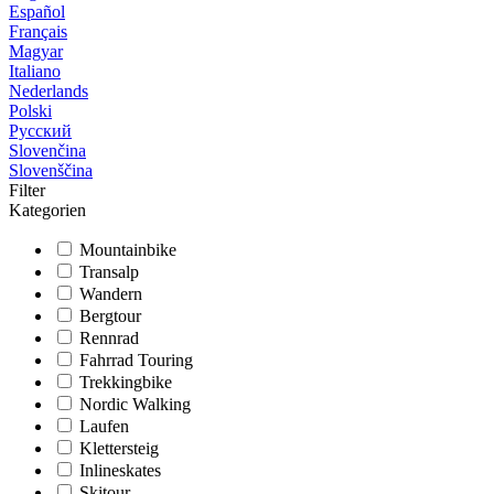
Español
Français
Magyar
Italiano
Nederlands
Polski
Русский
Slovenčina
Slovenščina
Filter
Kategorien
Mountainbike
Transalp
Wandern
Bergtour
Rennrad
Fahrrad Touring
Trekkingbike
Nordic Walking
Laufen
Klettersteig
Inlineskates
Skitour