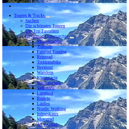
Mitglied seit
Touren & Tracks
Suchen
Die schönsten Touren
Die Top Favoriten
Gesamtes Tourenarchiv
Mountainbike
Transalp
Fahrrad Touring
Rennrad
Trekkingbike
Bergtour
Wandern
Klettersteig
Schneeschuh
Skitouren
Langlauf
Rodeln
Laufen
Nordic Walking
Inlineskates
Motorrad
ATV-Quad