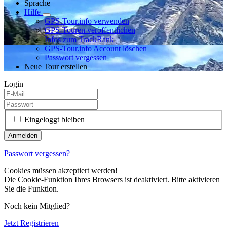
Sprache
Hilfe
GPS-Tour.info verwenden
GPS-Touren veröffentlichen
Infos zum TrackRank
GPS-Tour.info Account löschen
Passwort vergessen
Neue Tour erstellen
Login
Eingeloggt bleiben
Passwort vergessen?
Cookies müssen akzeptiert werden!
Die Cookie-Funktion Ihres Browsers ist deaktiviert. Bitte aktivieren
Sie die Funktion.
Noch kein Mitglied?
Jetzt Registrieren