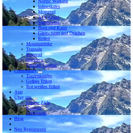
Nordic Walking
Inlineskates
Motorrad
ATV-Quad
Sightseeing
Boot und Kanu
Gleitschirm und Drachen
Reiten
Mountainbike
Transalp
Rennrad
Wandern
Fahrrad Touring
Community
Tourenkönige
Gelbes Trikot
Rot weißes Trikot
App
Über uns
Unsere Ziele
Kontakt
Impressum
Blog
Neu Registrieren