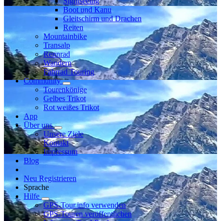
Sightseeing
Boot und Kanu
Gleitschirm und Drachen
Reiten
Mountainbike
Transalp
Rennrad
Wandern
Fahrrad Touring
Community
Tourenkönige
Gelbes Trikot
Rot weißes Trikot
App
Über uns
Unsere Ziele
Kontakt
Impressum
Blog
Neu Registrieren
Sprache
Hilfe
GPS-Tour.info verwenden
GPS-Touren veröffentlichen