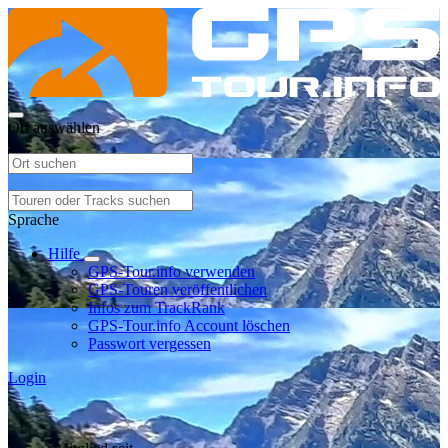
Ort auswählen
Sprache
Hilfe
GPS-Tour.info verwenden
GPS-Touren veröffentlichen
Infos zum TrackRank
GPS-Tour.info Account löschen
Passwort vergessen
Login