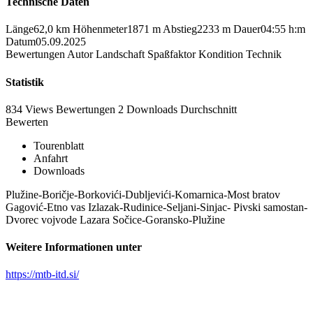
Technische Daten
Länge
62,0 km
Höhenmeter
1871 m
Abstieg
2233 m
Dauer
04:55 h:m
Datum
05.09.2025
Bewertungen
Autor
Landschaft
Spaßfaktor
Kondition
Technik
Statistik
834 Views
Bewertungen
2 Downloads
Durchschnitt
Bewerten
Tourenblatt
Anfahrt
Downloads
Plužine-Boričje-Borkovići-Dubljevići-Komarnica-Most bratov
Gagović-Etno vas Izlazak-Rudinice-Seljani-Sinjac- Pivski samostan-
Dvorec vojvode Lazara Sočice-Goransko-Plužine
Weitere Informationen unter
https://mtb-itd.si/