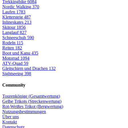
Trekkingbike
6084
Nordic Walking
370
Laufen
1783
Klettersteig
487
Inlineskates
213
Skitour
1856
Langlauf
827
Schneeschuh
590
Rodeln
115
Reiten
182
Boot und Kanu
435
Motorrad
1094
ATV-Quad
59
Gleitschirm und Drachen
132
Sightseeing
398
Community
Tourenkönige (Gesamtwertung)
Gelbe Trikots (Streckenwertung)
Rot-Weißes Trikot (Bergwertung)
Nutzungsbestimmungen
Über uns
Kontakt
Datenschutz