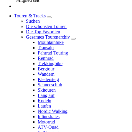
Mitglied seit
Touren & Tracks
Suchen
Die schönsten Touren
Die Top Favoriten
Gesamtes Tourenarchiv
Mountainbike
Transalp
Fahrrad Touring
Rennrad
Trekkingbike
Bergtour
Wandern
Klettersteig
Schneeschuh
Skitouren
Langlauf
Rodeln
Laufen
Nordic Walking
Inlineskates
Motorrad
ATV-Quad