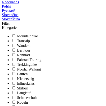
Nederlands
Polski
Русский
Slovenčina
Slovenščina
Filter
Kategorien
Mountainbike
Transalp
Wandern
Bergtour
Rennrad
Fahrrad Touring
Trekkingbike
Nordic Walking
Laufen
Klettersteig
Inlineskates
Skitour
Langlauf
Schneeschuh
Rodeln