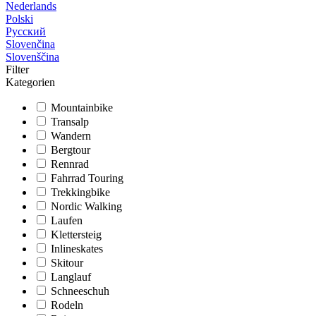
Nederlands
Polski
Русский
Slovenčina
Slovenščina
Filter
Kategorien
Mountainbike
Transalp
Wandern
Bergtour
Rennrad
Fahrrad Touring
Trekkingbike
Nordic Walking
Laufen
Klettersteig
Inlineskates
Skitour
Langlauf
Schneeschuh
Rodeln