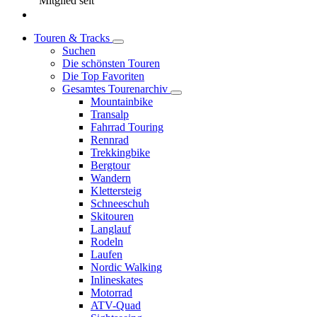
Mitglied seit
Touren & Tracks
Suchen
Die schönsten Touren
Die Top Favoriten
Gesamtes Tourenarchiv
Mountainbike
Transalp
Fahrrad Touring
Rennrad
Trekkingbike
Bergtour
Wandern
Klettersteig
Schneeschuh
Skitouren
Langlauf
Rodeln
Laufen
Nordic Walking
Inlineskates
Motorrad
ATV-Quad