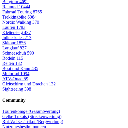
Bergtour
4692
Rennrad
10444
Fahrrad Touring
8765
Trekkingbike
6084
Nordic Walking
370
Laufen
1783
Klettersteig
487
Inlineskates
213
Skitour
1856
Langlauf
827
Schneeschuh
590
Rodeln
115
Reiten
182
Boot und Kanu
435
Motorrad
1094
ATV-Quad
59
Gleitschirm und Drachen
132
Sightseeing
398
Community
Tourenkönige (Gesamtwertung)
Gelbe Trikots (Streckenwertung)
Rot-Weißes Trikot (Bergwertung)
Nutzungsbestimmungen