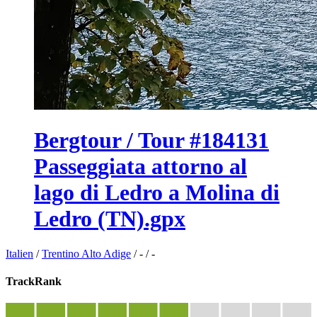
Bergtour / Tour #184131
Passeggiata attorno al
lago di Ledro a Molina di
Ledro (TN).gpx
Italien
/
Trentino Alto Adige
/
-
/
-
TrackRank