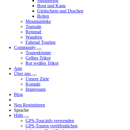
Sightseeing
Boot und Kanu
Gleitschirm und Drachen
Reiten
Mountainbike
Transalp
Rennrad
Wandern
Fahrrad Touring
Community
Tourenkönige
Gelbes Trikot
Rot weißes Trikot
App
Über uns
Unsere Ziele
Kontakt
Impressum
Blog
Neu Registrieren
Sprache
Hilfe
GPS-Tour.info verwenden
GPS-Touren veröffentlichen