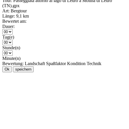
Tour:
Passeggiata attorno al lago di Ledro a Molina di Ledro
(TN).gpx
Art:
Bergtour
Länge:
9,1 km
Bewertet am:
Dauer:
Tag(e)
Stunde(n)
Minute(n)
Bewertung:
Landschaft
Spaßfaktor
Kondition
Technik
Ok
speichern