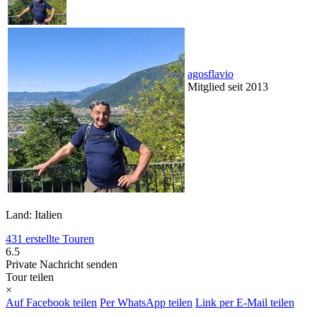
agosflavio
Mitglied seit 2013
Land: Italien
431 erstellte Touren
6.5
Private Nachricht senden
Tour teilen
×
Auf Facebook teilen
Per WhatsApp teilen
Link per E-Mail teilen