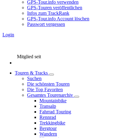
GPS-Tour.info verwenden
GPS-Touren veröffentlichen
Infos zum TrackRank
GPS-Tour.info Account löschen
Passwort vergessen
Login
Mitglied seit
Touren & Tracks
Suchen
Die schönsten Touren
Die Top Favoriten
Gesamtes Tourenarchiv
Mountainbike
Transalp
Fahrrad Touring
Rennrad
Trekkingbike
Bergtour
Wandern