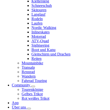
Klettersteig
Schneeschuh
Skitouren
Langlauf
Rodeln
Laufen
Nordic Walking
Inlineskates
Motorrad
ATV-Quad
Sightseeing
Boot und Kanu
Gleitschirm und Drachen
Reiten
Mountainbike
Transalp
Rennrad
Wandern
Fahrrad Touring
Community
Tourenkönige
Gelbes Trikot
Rot weißes Trikot
App
Über uns