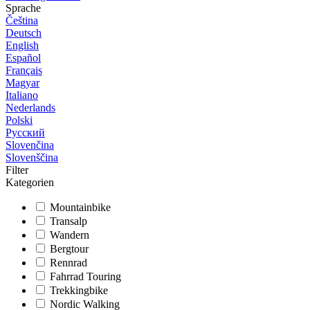
Sprache
Čeština
Deutsch
English
Español
Français
Magyar
Italiano
Nederlands
Polski
Русский
Slovenčina
Slovenščina
Filter
Kategorien
Mountainbike
Transalp
Wandern
Bergtour
Rennrad
Fahrrad Touring
Trekkingbike
Nordic Walking