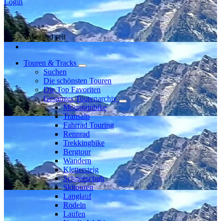
Login
Mitglied seit
Touren & Tracks
Suchen
Die schönsten Touren
Die Top Favoriten
Gesamtes Tourenarchiv
Mountainbike
Transalp
Fahrrad Touring
Rennrad
Trekkingbike
Bergtour
Wandern
Klettersteig
Schneeschuh
Skitouren
Langlauf
Rodeln
Laufen