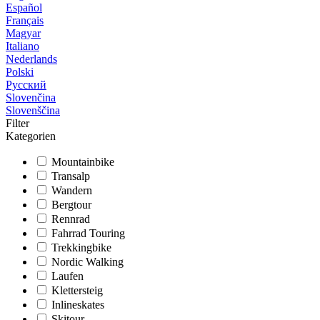
Español
Français
Magyar
Italiano
Nederlands
Polski
Русский
Slovenčina
Slovenščina
Filter
Kategorien
Mountainbike
Transalp
Wandern
Bergtour
Rennrad
Fahrrad Touring
Trekkingbike
Nordic Walking
Laufen
Klettersteig
Inlineskates
Skitour