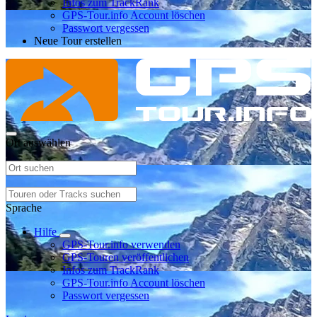
Infos zum TrackRank
GPS-Tour.info Account löschen
Passwort vergessen
Neue Tour erstellen
Ort auswählen
Sprache
Hilfe
GPS-Tour.info verwenden
GPS-Touren veröffentlichen
Infos zum TrackRank
GPS-Tour.info Account löschen
Passwort vergessen