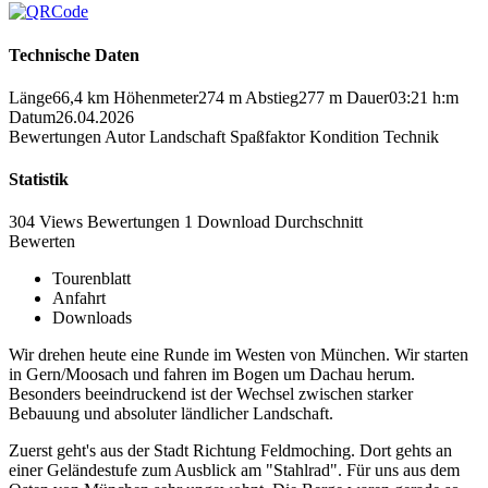
Technische Daten
Länge
66,4 km
Höhenmeter
274 m
Abstieg
277 m
Dauer
03:21 h:m
Datum
26.04.2026
Bewertungen
Autor
Landschaft
Spaßfaktor
Kondition
Technik
Statistik
304 Views
Bewertungen
1 Download
Durchschnitt
Bewerten
Tourenblatt
Anfahrt
Downloads
Wir drehen heute eine Runde im Westen von München. Wir starten
in Gern/Moosach und fahren im Bogen um Dachau herum.
Besonders beeindruckend ist der Wechsel zwischen starker
Bebauung und absoluter ländlicher Landschaft.
Zuerst geht's aus der Stadt Richtung Feldmoching. Dort gehts an
einer Geländestufe zum Ausblick am "Stahlrad". Für uns aus dem