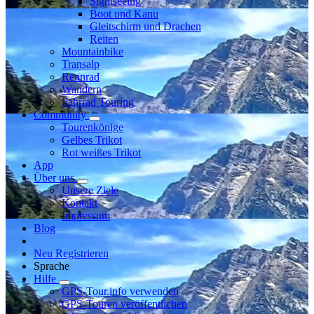
Sightseeing
Boot und Kanu
Gleitschirm und Drachen
Reiten
Mountainbike
Transalp
Rennrad
Wandern
Fahrrad Touring
Community
Tourenkönige
Gelbes Trikot
Rot weißes Trikot
App
Über uns
Unsere Ziele
Kontakt
Impressum
Blog
Neu Registrieren
Sprache
Hilfe
GPS-Tour.info verwenden
GPS-Touren veröffentlichen