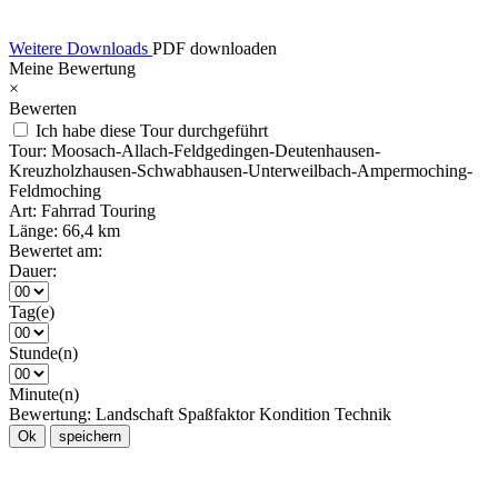
Weitere Downloads
PDF downloaden
Meine Bewertung
×
Bewerten
Ich habe diese Tour durchgeführt
Tour:
Moosach-Allach-Feldgedingen-Deutenhausen-
Kreuzholzhausen-Schwabhausen-Unterweilbach-Ampermoching-
Feldmoching
Art:
Fahrrad Touring
Länge:
66,4 km
Bewertet am:
Dauer:
Tag(e)
Stunde(n)
Minute(n)
Bewertung:
Landschaft
Spaßfaktor
Kondition
Technik
Ok
speichern