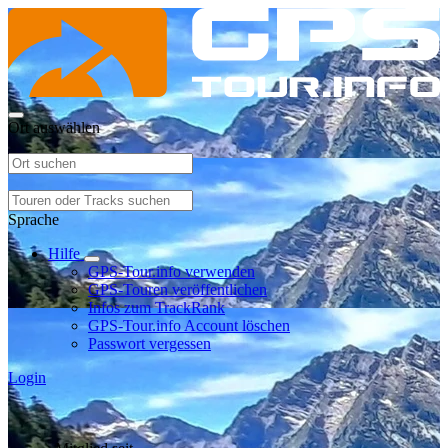
Ort auswählen
Sprache
Hilfe
GPS-Tour.info verwenden
GPS-Touren veröffentlichen
Infos zum TrackRank
GPS-Tour.info Account löschen
Passwort vergessen
Login