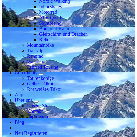
Nordic Walking
Inlineskates
Motorrad
ATV-Quad
Sightseeing
Boot und Kanu
Gleitschirm und Drachen
Reiten
Mountainbike
Transalp
Rennrad
Wandern
Fahrrad Touring
Community
Tourenkönige
Gelbes Trikot
Rot weißes Trikot
App
Über uns
Unsere Ziele
Kontakt
Impressum
Blog
Neu Registrieren