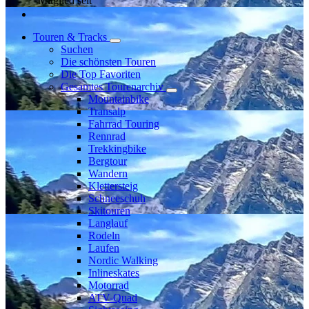
Mitglied seit
Touren & Tracks
Suchen
Die schönsten Touren
Die Top Favoriten
Gesamtes Tourenarchiv
Mountainbike
Transalp
Fahrrad Touring
Rennrad
Trekkingbike
Bergtour
Wandern
Klettersteig
Schneeschuh
Skitouren
Langlauf
Rodeln
Laufen
Nordic Walking
Inlineskates
Motorrad
ATV-Quad