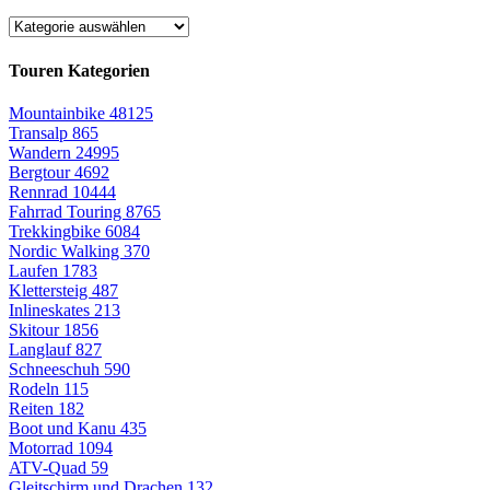
Touren Kategorien
Mountainbike
48125
Transalp
865
Wandern
24995
Bergtour
4692
Rennrad
10444
Fahrrad Touring
8765
Trekkingbike
6084
Nordic Walking
370
Laufen
1783
Klettersteig
487
Inlineskates
213
Skitour
1856
Langlauf
827
Schneeschuh
590
Rodeln
115
Reiten
182
Boot und Kanu
435
Motorrad
1094
ATV-Quad
59
Gleitschirm und Drachen
132