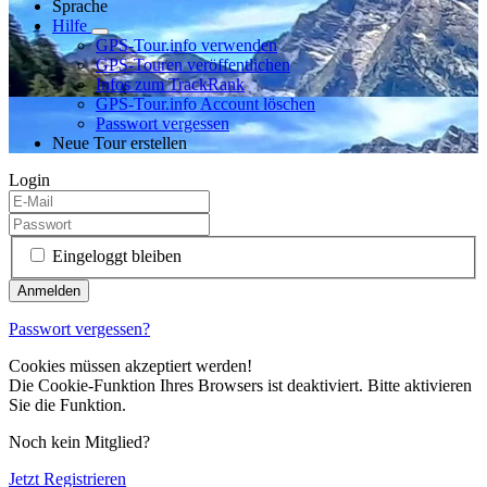
Sprache
Hilfe
GPS-Tour.info verwenden
GPS-Touren veröffentlichen
Infos zum TrackRank
GPS-Tour.info Account löschen
Passwort vergessen
Neue Tour erstellen
Login
Eingeloggt bleiben
Passwort vergessen?
Cookies müssen akzeptiert werden!
Die Cookie-Funktion Ihres Browsers ist deaktiviert. Bitte aktivieren
Sie die Funktion.
Noch kein Mitglied?
Jetzt Registrieren