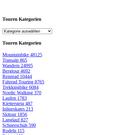
Touren Kategorien
Touren Kategorien
Mountainbike
48125
Transalp
865
Wandern
24995
Bergtour
4692
Rennrad
10444
Fahrrad Touring
8765
Trekkingbike
6084
Nordic Walking
370
Laufen
1783
Klettersteig
487
Inlineskates
213
Skitour
1856
Langlauf
827
Schneeschuh
590
Rodeln
115