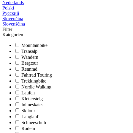
Nederlands
Polski
Русский
Slovenčina
Slovenščina
Filter
Kategorien
Mountainbike
Transalp
Wandern
Bergtour
Rennrad
Fahrrad Touring
Trekkingbike
Nordic Walking
Laufen
Klettersteig
Inlineskates
Skitour
Langlauf
Schneeschuh
Rodeln