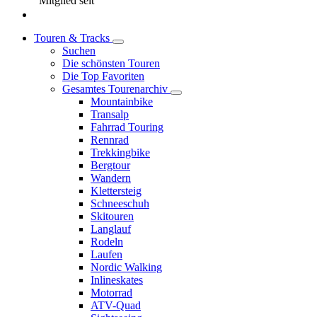
Mitglied seit
Touren & Tracks
Suchen
Die schönsten Touren
Die Top Favoriten
Gesamtes Tourenarchiv
Mountainbike
Transalp
Fahrrad Touring
Rennrad
Trekkingbike
Bergtour
Wandern
Klettersteig
Schneeschuh
Skitouren
Langlauf
Rodeln
Laufen
Nordic Walking
Inlineskates
Motorrad
ATV-Quad