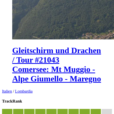
Gleitschirm und Drachen
/ Tour #21043
Comersee: Mt Muggio -
Alpe Giumello - Maregno
Italien
/
Lombardia
TrackRank