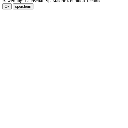
Bewertung:
Landschaft
Spaßfaktor
Kondition
Technik
Ok
speichern