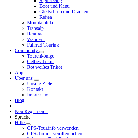
Sightseeing
Boot und Kanu
Gleitschirm und Drachen
Reiten
Mountainbike
Transalp
Rennrad
Wandern
Fahrrad Touring
Community
Tourenkönige
Gelbes Trikot
Rot weißes Trikot
App
Über uns
Unsere Ziele
Kontakt
Impressum
Blog
Neu Registrieren
Sprache
Hilfe
GPS-Tour.info verwenden
GPS-Touren veröffentlichen