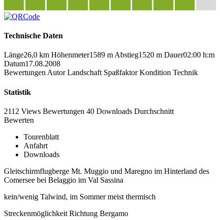
Technische Daten
Länge
26,0 km
Höhenmeter
1589 m
Abstieg
1520 m
Dauer
02:00 h:m
Datum
17.08.2008
Bewertungen
Autor
Landschaft
Spaßfaktor
Kondition
Technik
Statistik
2112 Views
Bewertungen
40 Downloads
Durchschnitt
Bewerten
Tourenblatt
Anfahrt
Downloads
Gleitschirmflugberge Mt. Muggio und Maregno im Hinterland des
Comersee bei Belaggio im Val Sassina
kein/wenig Talwind, im Sommer meist thermisch
Streckenmöglichkeit Richtung Bergamo