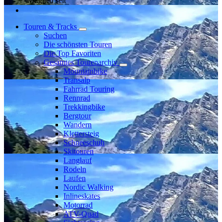
Mitglied seit
Touren & Tracks
Suchen
Die schönsten Touren
Die Top Favoriten
Gesamtes Tourenarchiv
Mountainbike
Transalp
Fahrrad Touring
Rennrad
Trekkingbike
Bergtour
Wandern
Klettersteig
Schneeschuh
Skitouren
Langlauf
Rodeln
Laufen
Nordic Walking
Inlineskates
Motorrad
ATV-Quad