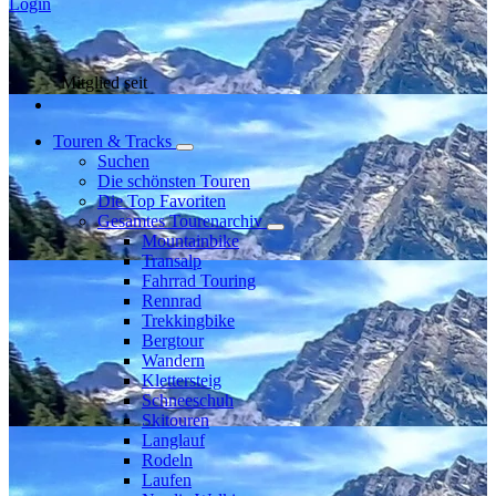
Login
Mitglied seit
Touren & Tracks
Suchen
Die schönsten Touren
Die Top Favoriten
Gesamtes Tourenarchiv
Mountainbike
Transalp
Fahrrad Touring
Rennrad
Trekkingbike
Bergtour
Wandern
Klettersteig
Schneeschuh
Skitouren
Langlauf
Rodeln
Laufen