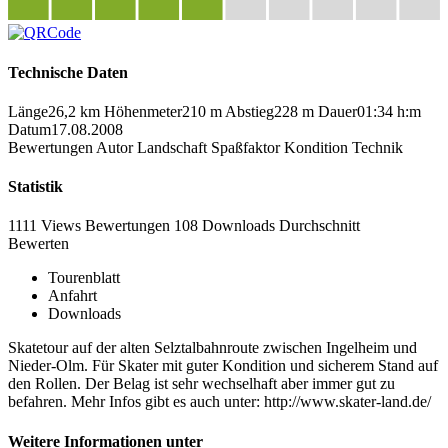
Technische Daten
Länge
26,2 km
Höhenmeter
210 m
Abstieg
228 m
Dauer
01:34 h:m
Datum
17.08.2008
Bewertungen
Autor
Landschaft
Spaßfaktor
Kondition
Technik
Statistik
1111 Views
Bewertungen
108 Downloads
Durchschnitt
Bewerten
Tourenblatt
Anfahrt
Downloads
Skatetour auf der alten Selztalbahnroute zwischen Ingelheim und
Nieder-Olm. Für Skater mit guter Kondition und sicherem Stand auf
den Rollen. Der Belag ist sehr wechselhaft aber immer gut zu
befahren. Mehr Infos gibt es auch unter: http://www.skater-land.de/
Weitere Informationen unter