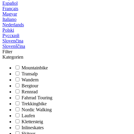
Español
Français
Magyar
Italiano
Nederlands
Polski
Русский
Slovenčina
Slovenščina
Filter
Kategorien
Mountainbike
Transalp
Wandern
Bergtour
Rennrad
Fahrrad Touring
Trekkingbike
Nordic Walking
Laufen
Klettersteig
Inlineskates
Skitour