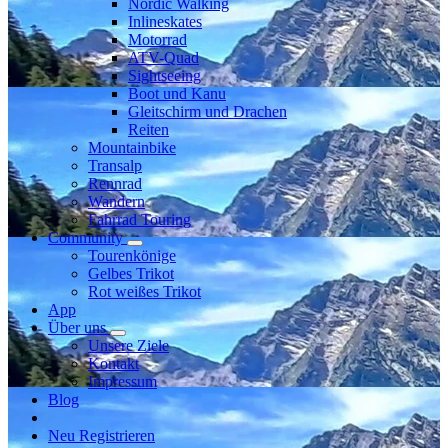
Nordic Walking
Inlineskates
Motorrad
ATV-Quad
Sightseeing
Boot und Kanu
Gleitschirm und Drachen
Reiten
Mountainbike
Transalp
Rennrad
Wandern
Fahrrad Touring
Community
Tourenkönige
Gelbes Trikot
Rot weißes Trikot
App
Über uns
Unsere Ziele
Kontakt
Impressum
Blog
Neu Registrieren