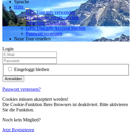
Sprache
Hilfe
GPS-Tour.info verwenden
GPS-Touren veröffentlichen
Infos zum TrackRank
GPS-Tour.info Account löschen
Passwort vergessen
Neue Tour erstellen
Login
Eingeloggt bleiben
Passwort vergessen?
Cookies müssen akzeptiert werden!
Die Cookie-Funktion Ihres Browsers ist deaktiviert. Bitte aktivieren
Sie die Funktion.
Noch kein Mitglied?
Jetzt Registrieren