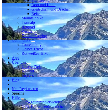
Sightseeing
Boot und Kanu
Gleitschirm und Drachen
Reiten
Mountainbike
Transalp
Rennrad
Wandern
Fahrrad Touring
Community
Tourenkönige
Gelbes Trikot
Rot weißes Trikot
App
Über uns
Unsere Ziele
Kontakt
Impressum
Blog
Neu Registrieren
Sprache
Hilfe
GPS-Tour.info verwenden
GPS-Touren veröffentlichen