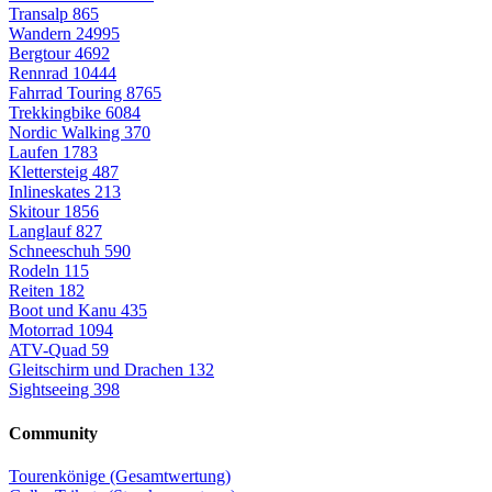
Transalp
865
Wandern
24995
Bergtour
4692
Rennrad
10444
Fahrrad Touring
8765
Trekkingbike
6084
Nordic Walking
370
Laufen
1783
Klettersteig
487
Inlineskates
213
Skitour
1856
Langlauf
827
Schneeschuh
590
Rodeln
115
Reiten
182
Boot und Kanu
435
Motorrad
1094
ATV-Quad
59
Gleitschirm und Drachen
132
Sightseeing
398
Community
Tourenkönige (Gesamtwertung)