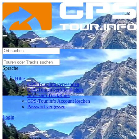
Ort auswählen
Sprache
Hilfe
GPS-Tour.info verwenden
GPS-Touren veröffentlichen
Infos zum TrackRank
GPS-Tour.info Account löschen
Passwort vergessen
Login