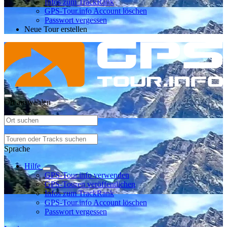
Infos zum TrackRank
GPS-Tour.info Account löschen
Passwort vergessen
Neue Tour erstellen
Ort auswählen
Sprache
Hilfe
GPS-Tour.info verwenden
GPS-Touren veröffentlichen
Infos zum TrackRank
GPS-Tour.info Account löschen
Passwort vergessen