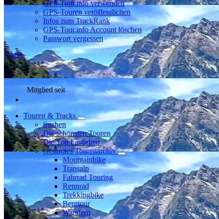
GPS-Tour.info verwenden
GPS-Touren veröffentlichen
Infos zum TrackRank
GPS-Tour.info Account löschen
Passwort vergessen
Login
Mitglied seit
Touren & Tracks
Suchen
Die schönsten Touren
Die Top Favoriten
Gesamtes Tourenarchiv
Mountainbike
Transalp
Fahrrad Touring
Rennrad
Trekkingbike
Bergtour
Wandern