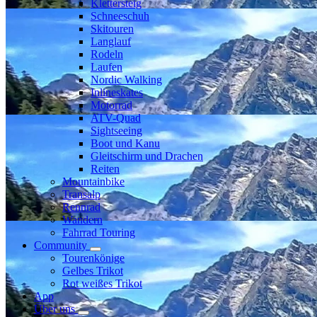
Klettersteig
Schneeschuh
Skitouren
Langlauf
Rodeln
Laufen
Nordic Walking
Inlineskates
Motorrad
ATV-Quad
Sightseeing
Boot und Kanu
Gleitschirm und Drachen
Reiten
Mountainbike
Transalp
Rennrad
Wandern
Fahrrad Touring
Community
Tourenkönige
Gelbes Trikot
Rot weißes Trikot
App
Über uns