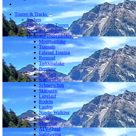
Touren & Tracks
Suchen
Die schönsten Touren
Die Top Favoriten
Gesamtes Tourenarchiv
Mountainbike
Transalp
Fahrrad Touring
Rennrad
Trekkingbike
Bergtour
Wandern
Klettersteig
Schneeschuh
Skitouren
Langlauf
Rodeln
Laufen
Nordic Walking
Inlineskates
Motorrad
ATV-Quad
Sightseeing