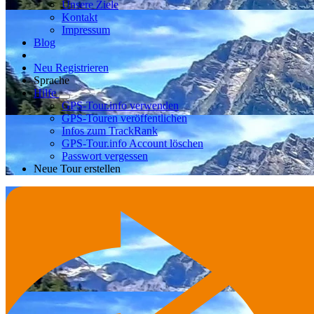
Unsere Ziele
Kontakt
Impressum
Blog
Neu Registrieren
Sprache
Hilfe
GPS-Tour.info verwenden
GPS-Touren veröffentlichen
Infos zum TrackRank
GPS-Tour.info Account löschen
Passwort vergessen
Neue Tour erstellen