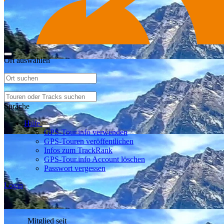
Ort auswählen
Sprache
Hilfe
GPS-Tour.info verwenden
GPS-Touren veröffentlichen
Infos zum TrackRank
GPS-Tour.info Account löschen
Passwort vergessen
Login
Mitglied seit