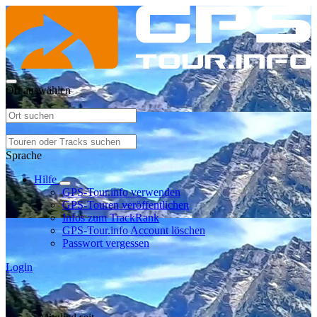
Ort auswählen
Sprache
Hilfe
GPS-Tour.info verwenden
GPS-Touren veröffentlichen
Infos zum TrackRank
GPS-Tour.info Account löschen
Passwort vergessen
Login