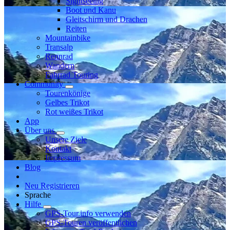
Sightseeing
Boot und Kanu
Gleitschirm und Drachen
Reiten
Mountainbike
Transalp
Rennrad
Wandern
Fahrrad Touring
Community
Tourenkönige
Gelbes Trikot
Rot weißes Trikot
App
Über uns
Unsere Ziele
Kontakt
Impressum
Blog
Neu Registrieren
Sprache
Hilfe
GPS-Tour.info verwenden
GPS-Touren veröffentlichen