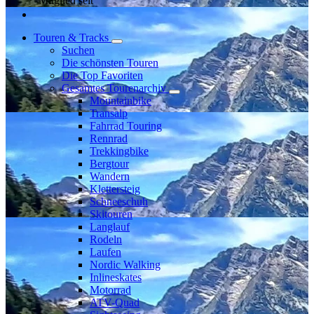
Mitglied seit
Touren & Tracks
Suchen
Die schönsten Touren
Die Top Favoriten
Gesamtes Tourenarchiv
Mountainbike
Transalp
Fahrrad Touring
Rennrad
Trekkingbike
Bergtour
Wandern
Klettersteig
Schneeschuh
Skitouren
Langlauf
Rodeln
Laufen
Nordic Walking
Inlineskates
Motorrad
ATV-Quad