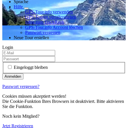
Sprache
Hilfe
GPS-Tour.info verwenden
GPS-Touren veröffentlichen
Infos zum TrackRank
GPS-Tour.info Account löschen
Passwort vergessen
Neue Tour erstellen
Login
Eingeloggt bleiben
Passwort vergessen?
Cookies müssen akzeptiert werden!
Die Cookie-Funktion Ihres Browsers ist deaktiviert. Bitte aktivieren
Sie die Funktion.
Noch kein Mitglied?
Jetzt Registrieren