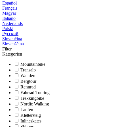
Español
Français
Magyar
Italiano
Nederlands
Polski
Русский
Slovenčina
Slovenščina
Filter
Kategorien
Mountainbike
Transalp
Wandern
Bergtour
Rennrad
Fahrrad Touring
Trekkingbike
Nordic Walking
Laufen
Klettersteig
Inlineskates
Skitour