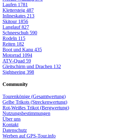
Laufen
1781
Klettersteig
487
Inlineskates
213
Skitour
1856
Langlauf
827
Schneeschuh
590
Rodeln
115
Reiten
182
Boot und Kanu
435
Motorrad
1094
ATV-Quad
59
Gleitschirm und Drachen
132
Sightseeing
398
Community
Tourenkönige (Gesamtwertung)
Gelbe Trikots (Streckenwertung)
Rot-Weißes Trikot (Bergwertung)
Nutzungsbestimmungen
Über uns
Kontakt
Datenschutz
Werben auf GPS-Tour.info