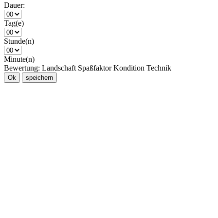
Dauer:
Tag(e)
Stunde(n)
Minute(n)
Bewertung:
Landschaft
Spaßfaktor
Kondition
Technik
Ok
speichern