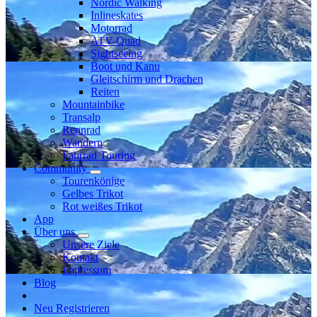
Nordic Walking
Inlineskates
Motorrad
ATV-Quad
Sightseeing
Boot und Kanu
Gleitschirm und Drachen
Reiten
Mountainbike
Transalp
Rennrad
Wandern
Fahrrad Touring
Community
Tourenkönige
Gelbes Trikot
Rot weißes Trikot
App
Über uns
Unsere Ziele
Kontakt
Impressum
Blog
Neu Registrieren