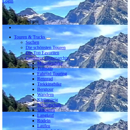
Login
Mitglied seit
Touren & Tracks
Suchen
Die schönsten Touren
Die Top Favoriten
Gesamtes Tourenarchiv
Mountainbike
Transalp
Fahrrad Touring
Rennrad
Trekkingbike
Bergtour
Wandern
Klettersteig
Schneeschuh
Skitouren
Langlauf
Rodeln
Laufen