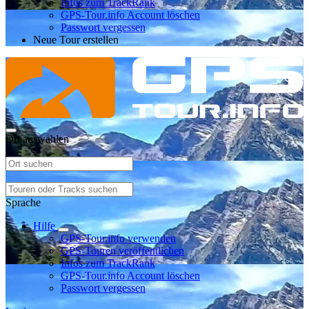
Infos zum TrackRank
GPS-Tour.info Account löschen
Passwort vergessen
Neue Tour erstellen
Ort auswählen
Sprache
Hilfe
GPS-Tour.info verwenden
GPS-Touren veröffentlichen
Infos zum TrackRank
GPS-Tour.info Account löschen
Passwort vergessen