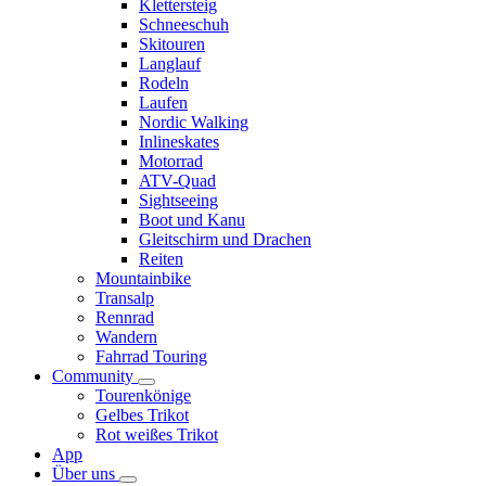
Klettersteig
Schneeschuh
Skitouren
Langlauf
Rodeln
Laufen
Nordic Walking
Inlineskates
Motorrad
ATV-Quad
Sightseeing
Boot und Kanu
Gleitschirm und Drachen
Reiten
Mountainbike
Transalp
Rennrad
Wandern
Fahrrad Touring
Community
Tourenkönige
Gelbes Trikot
Rot weißes Trikot
App
Über uns