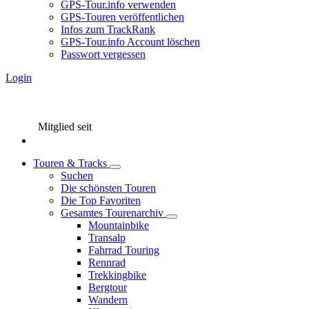
GPS-Tour.info verwenden
GPS-Touren veröffentlichen
Infos zum TrackRank
GPS-Tour.info Account löschen
Passwort vergessen
Login
Mitglied seit
Touren & Tracks
Suchen
Die schönsten Touren
Die Top Favoriten
Gesamtes Tourenarchiv
Mountainbike
Transalp
Fahrrad Touring
Rennrad
Trekkingbike
Bergtour
Wandern