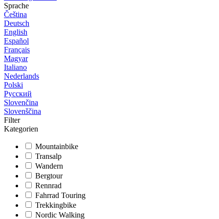
Sprache
Čeština
Deutsch
English
Español
Français
Magyar
Italiano
Nederlands
Polski
Русский
Slovenčina
Slovenščina
Filter
Kategorien
Mountainbike
Transalp
Wandern
Bergtour
Rennrad
Fahrrad Touring
Trekkingbike
Nordic Walking