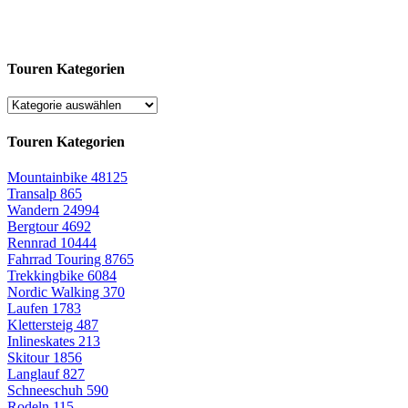
Touren Kategorien
Touren Kategorien
Mountainbike
48125
Transalp
865
Wandern
24994
Bergtour
4692
Rennrad
10444
Fahrrad Touring
8765
Trekkingbike
6084
Nordic Walking
370
Laufen
1783
Klettersteig
487
Inlineskates
213
Skitour
1856
Langlauf
827
Schneeschuh
590
Rodeln
115