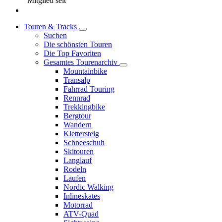
Mitglied seit
Touren & Tracks
Suchen
Die schönsten Touren
Die Top Favoriten
Gesamtes Tourenarchiv
Mountainbike
Transalp
Fahrrad Touring
Rennrad
Trekkingbike
Bergtour
Wandern
Klettersteig
Schneeschuh
Skitouren
Langlauf
Rodeln
Laufen
Nordic Walking
Inlineskates
Motorrad
ATV-Quad