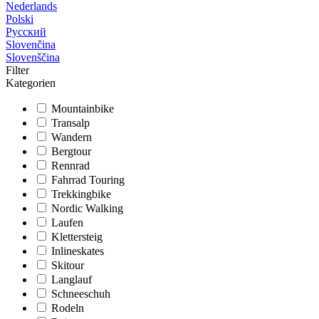
Nederlands
Polski
Русский
Slovenčina
Slovenščina
Filter
Kategorien
Mountainbike
Transalp
Wandern
Bergtour
Rennrad
Fahrrad Touring
Trekkingbike
Nordic Walking
Laufen
Klettersteig
Inlineskates
Skitour
Langlauf
Schneeschuh
Rodeln