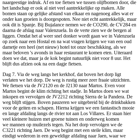
naargeestige indruk. Af en toe fietsen we tussen olijfbomen door, die
het landschap er ook al niet veel aantrekkelijke op maken. Alle
bomen staan op gelijke afstand van elkaar en nagenoeg alles wat er
onder kan groeien is doorgespoten. Nee niet echt aantrekkelijk, maar
ook dit is Spanje. Bij Bujalance nemen we de CO290, de CV284 en
daarna de afslag naar Valenzuela. In de verte zien we de bergen al
liggen. Omdat het al weer snel donker wordt gaan we in Valenzuela
op zoek naar een Hostal en na wat vragen krijgen we van een oud
dametje een heel (net nieuw) hotel tot onze beschikking, als we
maar beloven 's avonds in haar restaurant te komen eten. Uiteraard
doen we dat, maar ja de kok begint natuurlijk niet voor 8 uur. Het
blijft dus afzien ook na een dagje fietsen.
Dag 7. Via de weg langs het kerkhof, dat boven het dorp ligt
verlaten we het dorp. De weg is rustig meer zeer fraaie uitzichten.
We fietsen via de JV2120 en de J2130 naar Martos. Even voor
Martos begint de klim richting het stadje. In Martos doen we wat
inkopen en vervolgen de JV2212 richting Sierra de la Pandera. De
weg blijft stijgen. Boven pauzeren we uitgebreid bij de drinkbakken
voor de geiten en schapen. Hierna krijgen we een fantastisch mooie
en lange afdaling langs de rivier tot aan Los Villares. Er staan hier
veel kleinere huizen met groene tuinen en onderweg komen
we mannen op muilezels tegen. Na het dorp vervolgen we de
C3221 richting Jaen. De weg begint met een steile klim, maar
eindigt wederom in een geweldige afdaling naar Jaen, waar we