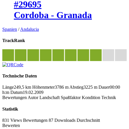
#29695
Cordoba - Granada
Spanien
/
Andalucia
TrackRank
Technische Daten
Länge
249,5 km
Höhenmeter
3786 m
Abstieg
3225 m
Dauer
00:00
h:m
Datum
19.02.2009
Bewertungen
Autor
Landschaft
Spaßfaktor
Kondition
Technik
Statistik
831 Views
Bewertungen
87 Downloads
Durchschnitt
Bewerten