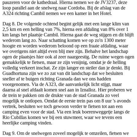
pauzeren voor de kathedraal. Hierna nemen we de JV3237, deze
loop parallel aan de snelweg naar Cordoba. Bij de afslag van de
A324 richting Cambil nemen we een kamer in het Hotel.
Dag 8. De volgende ochtend begint gelijk met een lange klim van
2,5 km en een helling van 7%, hierna een afdaling van 8% over 1
km langs het plaatsje Cambil. Hierna gaat de weg stijgen en dit blijft
wederom lang zo. Naar schatting komen we op zo'n 1300 meter
hoogte en worden wederom beloond op een fraaie afdaling, waar
we overigens niet altijd even blij mee zijn. Behalve het landschap
ogen de plaatsjes hier ook al zeer naargeestig. De ruime wegen ogen
gemakkelijk te fietsen, maar ze zijn venijnig, omdat je de helling
volledig verkeert inschat. Ze zijn langer en steiler dan je denkt. Bij
Guadhortuna zijn we zo zat van dit landschap dat we besluiten
sneller af te buigen richting Granada dan we ons hadden
voorgenomen. Via de A323, die aanvankelijk licht stijgt, maar
daarna al snel afdaalt komen snel aan in Iznalloz. Hier proberen we
de trein te pakken om de drukte van de stad Granada zo veel
mogelijk te ontlopen. Omdat de eerste trein pas om 8 uur 's avonds
vertrek, besluiten we toch gewoon verder te fietsen tot aan een
camping even voor de stad. Via een leuk boerenweggetje langs de
Rio Cubillas komen we bij een stuwmeer, waar we tevens een
heerlijke camping vinden.
Dag 9. Om de snelwegen zoveel mogelijk te omzeilen, fietsen we