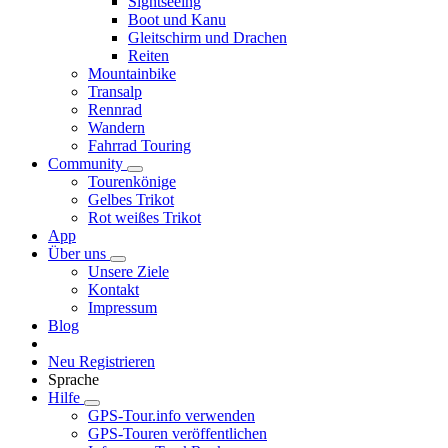
Sightseeing
Boot und Kanu
Gleitschirm und Drachen
Reiten
Mountainbike
Transalp
Rennrad
Wandern
Fahrrad Touring
Community
Tourenkönige
Gelbes Trikot
Rot weißes Trikot
App
Über uns
Unsere Ziele
Kontakt
Impressum
Blog
Neu Registrieren
Sprache
Hilfe
GPS-Tour.info verwenden
GPS-Touren veröffentlichen