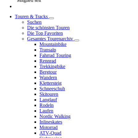
Mitglied seit
Touren & Tracks
Suchen
Die schönsten Touren
Die Top Favoriten
Gesamtes Tourenarchiv
Mountainbike
Transalp
Fahrrad Touring
Rennrad
Trekkingbike
Bergtour
Wandern
Klettersteig
Schneeschuh
Skitouren
Langlauf
Rodeln
Laufen
Nordic Walking
Inlineskates
Motorrad
ATV-Quad