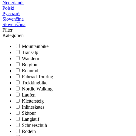
Nederlands
Polski
Русский
Slovenčina
Slovenščina
Filter
Kategorien
Mountainbike
Transalp
Wandern
Bergtour
Rennrad
Fahrrad Touring
Trekkingbike
Nordic Walking
Laufen
Klettersteig
Inlineskates
Skitour
Langlauf
Schneeschuh
Rodeln