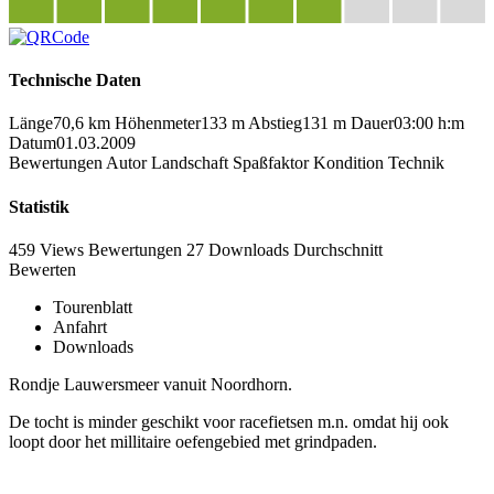
Technische Daten
Länge
70,6 km
Höhenmeter
133 m
Abstieg
131 m
Dauer
03:00 h:m
Datum
01.03.2009
Bewertungen
Autor
Landschaft
Spaßfaktor
Kondition
Technik
Statistik
459 Views
Bewertungen
27 Downloads
Durchschnitt
Bewerten
Tourenblatt
Anfahrt
Downloads
Rondje Lauwersmeer vanuit Noordhorn.
De tocht is minder geschikt voor racefietsen m.n. omdat hij ook
loopt door het millitaire oefengebied met grindpaden.