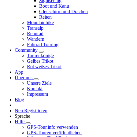
Sightseeing
Boot und Kanu
Gleitschirm und Drachen
Reiten
Mountainbike
Transalp
Rennrad
Wandern
Fahrrad Touring
Community
Tourenkönige
Gelbes Trikot
Rot weißes Trikot
App
Über uns
Unsere Ziele
Kontakt
Impressum
Blog
Neu Registrieren
Sprache
Hilfe
GPS-Tour.info verwenden
GPS-Touren veröffentlichen