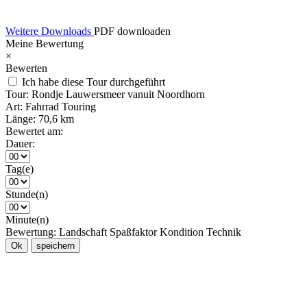
Weitere Downloads
PDF downloaden
Meine Bewertung
×
Bewerten
Ich habe diese Tour durchgeführt
Tour:
Rondje Lauwersmeer vanuit Noordhorn
Art:
Fahrrad Touring
Länge:
70,6 km
Bewertet am:
Dauer:
Tag(e)
Stunde(n)
Minute(n)
Bewertung:
Landschaft
Spaßfaktor
Kondition
Technik
Ok
speichern