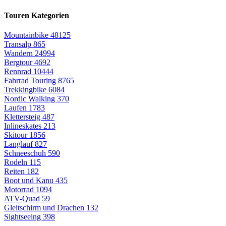
Touren Kategorien
Mountainbike
48125
Transalp
865
Wandern
24994
Bergtour
4692
Rennrad
10444
Fahrrad Touring
8765
Trekkingbike
6084
Nordic Walking
370
Laufen
1783
Klettersteig
487
Inlineskates
213
Skitour
1856
Langlauf
827
Schneeschuh
590
Rodeln
115
Reiten
182
Boot und Kanu
435
Motorrad
1094
ATV-Quad
59
Gleitschirm und Drachen
132
Sightseeing
398