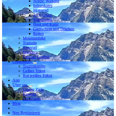
Nordic Walking
Inlineskates
Motorrad
ATV-Quad
Sightseeing
Boot und Kanu
Gleitschirm und Drachen
Reiten
Mountainbike
Transalp
Rennrad
Wandern
Fahrrad Touring
Community
Tourenkönige
Gelbes Trikot
Rot weißes Trikot
App
Über uns
Unsere Ziele
Kontakt
Impressum
Blog
Neu Registrieren