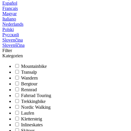
Español
Français
Magyar
Italiano
Nederlands
Polski
Русский
Slovenčina
Slovenščina
Filter
Kategorien
Mountainbike
Transalp
Wandern
Bergtour
Rennrad
Fahrrad Touring
Trekkingbike
Nordic Walking
Laufen
Klettersteig
Inlineskates
Skitour