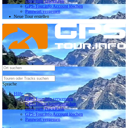
Infos zum TrackRank
GPS-Tour.info Account löschen
Passwort vergessen
Neue Tour erstellen
Ort auswählen
Sprache
Hilfe
GPS-Tour.info verwenden
GPS-Touren veröffentlichen
Infos zum TrackRank
GPS-Tour.info Account löschen
Passwort vergessen