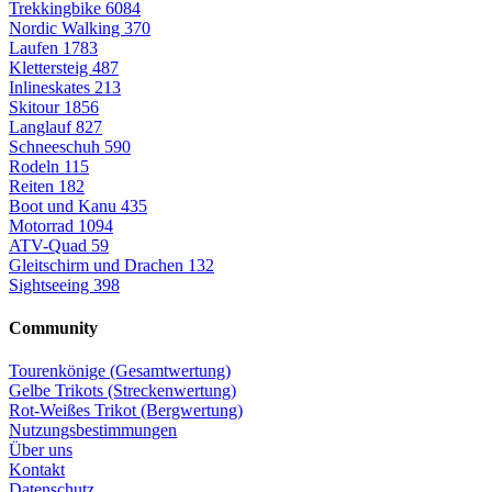
Trekkingbike
6084
Nordic Walking
370
Laufen
1783
Klettersteig
487
Inlineskates
213
Skitour
1856
Langlauf
827
Schneeschuh
590
Rodeln
115
Reiten
182
Boot und Kanu
435
Motorrad
1094
ATV-Quad
59
Gleitschirm und Drachen
132
Sightseeing
398
Community
Tourenkönige (Gesamtwertung)
Gelbe Trikots (Streckenwertung)
Rot-Weißes Trikot (Bergwertung)
Nutzungsbestimmungen
Über uns
Kontakt
Datenschutz