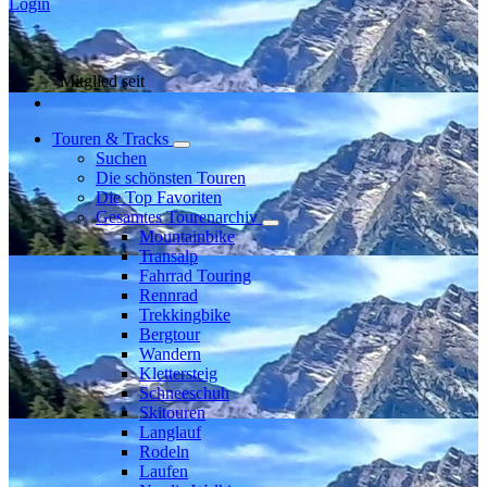
Login
Mitglied seit
Touren & Tracks
Suchen
Die schönsten Touren
Die Top Favoriten
Gesamtes Tourenarchiv
Mountainbike
Transalp
Fahrrad Touring
Rennrad
Trekkingbike
Bergtour
Wandern
Klettersteig
Schneeschuh
Skitouren
Langlauf
Rodeln
Laufen