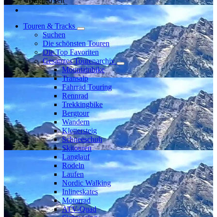
Mitglied seit
Touren & Tracks
Suchen
Die schönsten Touren
Die Top Favoriten
Gesamtes Tourenarchiv
Mountainbike
Transalp
Fahrrad Touring
Rennrad
Trekkingbike
Bergtour
Wandern
Klettersteig
Schneeschuh
Skitouren
Langlauf
Rodeln
Laufen
Nordic Walking
Inlineskates
Motorrad
ATV-Quad