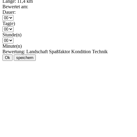
Länge:
11,4 km
Bewertet am:
Dauer:
Tag(e)
Stunde(n)
Minute(n)
Bewertung:
Landschaft
Spaßfaktor
Kondition
Technik
Ok
speichern