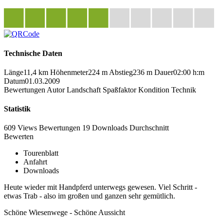
Technische Daten
Länge
11,4 km
Höhenmeter
224 m
Abstieg
236 m
Dauer
02:00 h:m
Datum
01.03.2009
Bewertungen
Autor
Landschaft
Spaßfaktor
Kondition
Technik
Statistik
609 Views
Bewertungen
19 Downloads
Durchschnitt
Bewerten
Tourenblatt
Anfahrt
Downloads
Heute wieder mit Handpferd unterwegs gewesen. Viel Schritt -
etwas Trab - also im großen und ganzen sehr gemütlich.
Schöne Wiesenwege - Schöne Aussicht