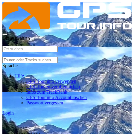
Ort auswählen
Sprache
Hilfe
GPS-Tour.info verwenden
GPS-Touren veröffentlichen
Infos zum TrackRank
GPS-Tour.info Account löschen
Passwort vergessen
Login