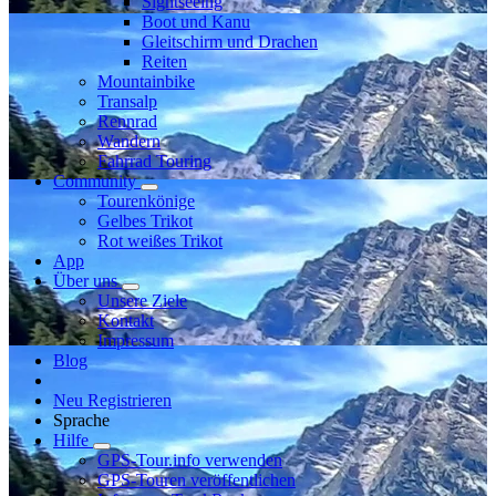
Sightseeing
Boot und Kanu
Gleitschirm und Drachen
Reiten
Mountainbike
Transalp
Rennrad
Wandern
Fahrrad Touring
Community
Tourenkönige
Gelbes Trikot
Rot weißes Trikot
App
Über uns
Unsere Ziele
Kontakt
Impressum
Blog
Neu Registrieren
Sprache
Hilfe
GPS-Tour.info verwenden
GPS-Touren veröffentlichen