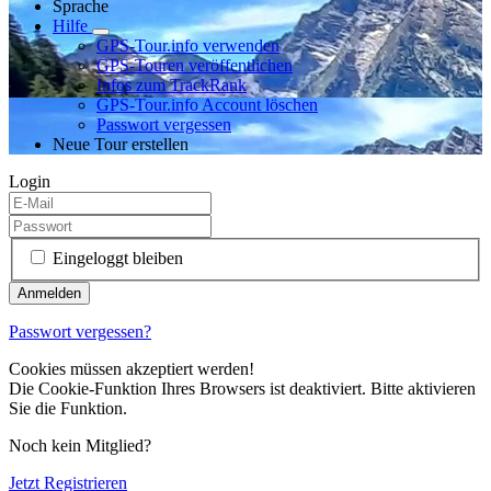
Sprache
Hilfe
GPS-Tour.info verwenden
GPS-Touren veröffentlichen
Infos zum TrackRank
GPS-Tour.info Account löschen
Passwort vergessen
Neue Tour erstellen
Login
Eingeloggt bleiben
Passwort vergessen?
Cookies müssen akzeptiert werden!
Die Cookie-Funktion Ihres Browsers ist deaktiviert. Bitte aktivieren
Sie die Funktion.
Noch kein Mitglied?
Jetzt Registrieren