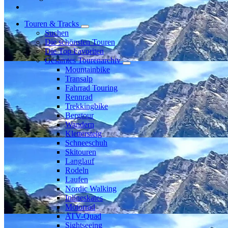
Touren & Tracks
Suchen
Die schönsten Touren
Die Top Favoriten
Gesamtes Tourenarchiv
Mountainbike
Transalp
Fahrrad Touring
Rennrad
Trekkingbike
Bergtour
Wandern
Klettersteig
Schneeschuh
Skitouren
Langlauf
Rodeln
Laufen
Nordic Walking
Inlineskates
Motorrad
ATV-Quad
Sightseeing