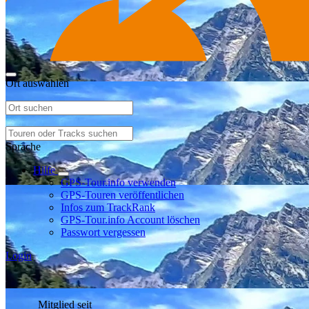
Ort auswählen
Sprache
Hilfe
GPS-Tour.info verwenden
GPS-Touren veröffentlichen
Infos zum TrackRank
GPS-Tour.info Account löschen
Passwort vergessen
Login
Mitglied seit