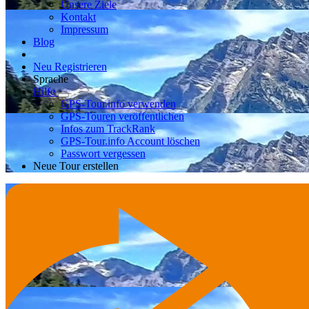
Unsere Ziele
Kontakt
Impressum
Blog
Neu Registrieren
Sprache
Hilfe
GPS-Tour.info verwenden
GPS-Touren veröffentlichen
Infos zum TrackRank
GPS-Tour.info Account löschen
Passwort vergessen
Neue Tour erstellen