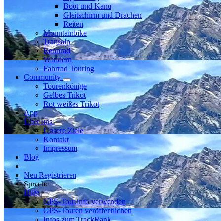
Boot und Kanu
Gleitschirm und Drachen
Reiten
Mountainbike
Transalp
Rennrad
Wandern
Fahrrad Touring
Community
Tourenkönige
Gelbes Trikot
Rot weißes Trikot
App
Über uns
Unsere Ziele
Kontakt
Impressum
Blog
Neu Registrieren
Sprache
Hilfe
GPS-Tour.info verwenden
GPS-Touren veröffentlichen
Infos zum TrackRank