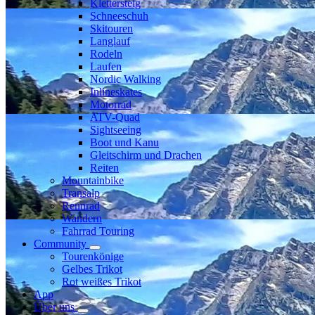
Klettersteig
Schneeschuh
Skitouren
Langlauf
Rodeln
Laufen
Nordic Walking
Inlineskates
Motorrad
ATV-Quad
Sightseeing
Boot und Kanu
Gleitschirm und Drachen
Reiten
Mountainbike
Transalp
Rennrad
Wandern
Fahrrad Touring
Community
Tourenkönige
Gelbes Trikot
Rot weißes Trikot
App
Über uns