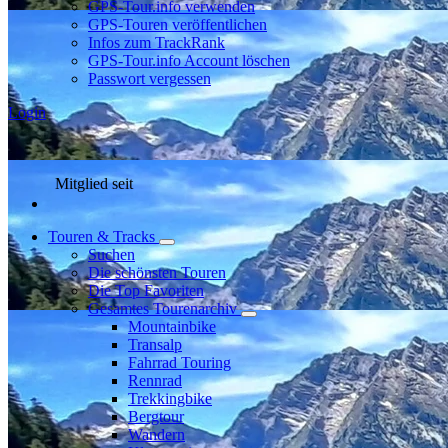
GPS-Tour.info verwenden
GPS-Touren veröffentlichen
Infos zum TrackRank
GPS-Tour.info Account löschen
Passwort vergessen
Login
Mitglied seit
Touren & Tracks
Suchen
Die schönsten Touren
Die Top Favoriten
Gesamtes Tourenarchiv
Mountainbike
Transalp
Fahrrad Touring
Rennrad
Trekkingbike
Bergtour
Wandern