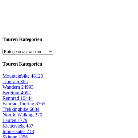
Touren Kategorien
Touren Kategorien
Mountainbike
48120
Transalp
865
Wandern
24993
Bergtour
4692
Rennrad
10444
Fahrrad Touring
8765
Trekkingbike
6084
Nordic Walking
370
Laufen
1779
Klettersteig
487
Inlineskates
213
Skitour
1856