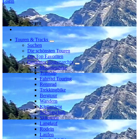
Login
Mitglied seit
Touren & Tracks
Suchen
Die schönsten Touren
Die Top Favoriten
Gesamtes Tourenarchiv
Mountainbike
Transalp
Fahrrad Touring
Rennrad
Trekkingbike
Bergtour
Wandern
Klettersteig
Schneeschuh
Skitouren
Langlauf
Rodeln
Laufen