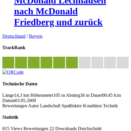
McDonald Lechhausen
nach McDonald
Friedberg und zurück
Deutschland
/
Bayern
TrackRank
Technische Daten
Länge
14,3 km
Höhenmeter
105 m
Abstieg
36 m
Dauer
00:45 h:m
Datum
03.05.2009
Bewertungen
Autor
Landschaft
Spaßfaktor
Kondition
Technik
Statistik
815 Views
Bewertungen
22 Downloads
Durchschnitt