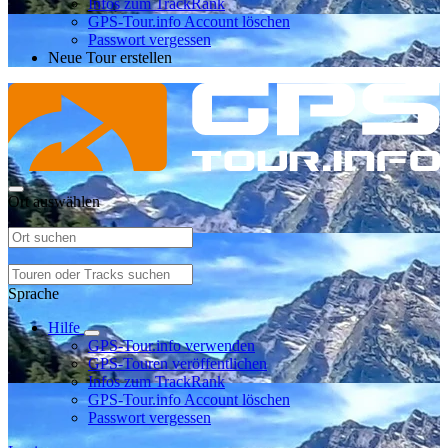
Infos zum TrackRank
GPS-Tour.info Account löschen
Passwort vergessen
Neue Tour erstellen
Ort auswählen
Sprache
Hilfe
GPS-Tour.info verwenden
GPS-Touren veröffentlichen
Infos zum TrackRank
GPS-Tour.info Account löschen
Passwort vergessen