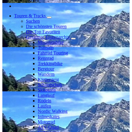
Mitglied seit
Touren & Tracks
Suchen
Die schönsten Touren
Die Top Favoriten
Gesamtes Tourenarchiv
Mountainbike
Transalp
Fahrrad Touring
Rennrad
Trekkingbike
Bergtour
Wandern
Klettersteig
Schneeschuh
Skitouren
Langlauf
Rodeln
Laufen
Nordic Walking
Inlineskates
Motorrad
ATV-Quad