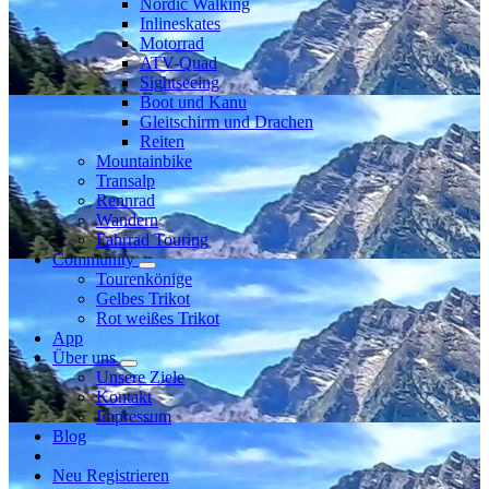
Nordic Walking
Inlineskates
Motorrad
ATV-Quad
Sightseeing
Boot und Kanu
Gleitschirm und Drachen
Reiten
Mountainbike
Transalp
Rennrad
Wandern
Fahrrad Touring
Community
Tourenkönige
Gelbes Trikot
Rot weißes Trikot
App
Über uns
Unsere Ziele
Kontakt
Impressum
Blog
Neu Registrieren