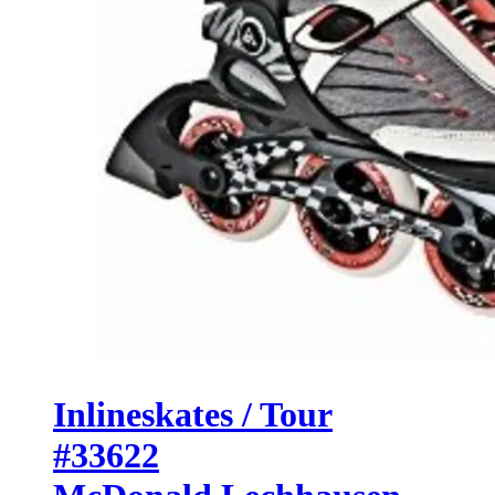
Inlineskates / Tour
#33622