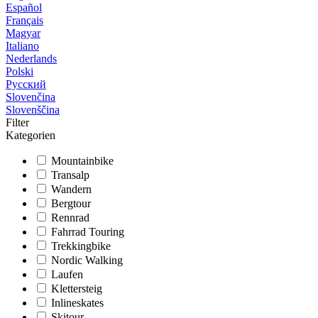
Español
Français
Magyar
Italiano
Nederlands
Polski
Русский
Slovenčina
Slovenščina
Filter
Kategorien
Mountainbike
Transalp
Wandern
Bergtour
Rennrad
Fahrrad Touring
Trekkingbike
Nordic Walking
Laufen
Klettersteig
Inlineskates
Skitour