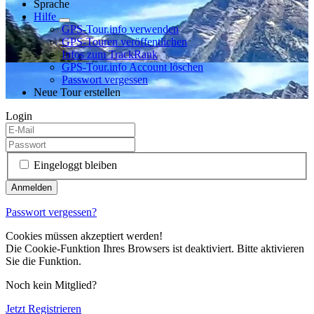
Sprache
Hilfe
GPS-Tour.info verwenden
GPS-Touren veröffentlichen
Infos zum TrackRank
GPS-Tour.info Account löschen
Passwort vergessen
Neue Tour erstellen
Login
Eingeloggt bleiben
Passwort vergessen?
Cookies müssen akzeptiert werden!
Die Cookie-Funktion Ihres Browsers ist deaktiviert. Bitte aktivieren
Sie die Funktion.
Noch kein Mitglied?
Jetzt Registrieren