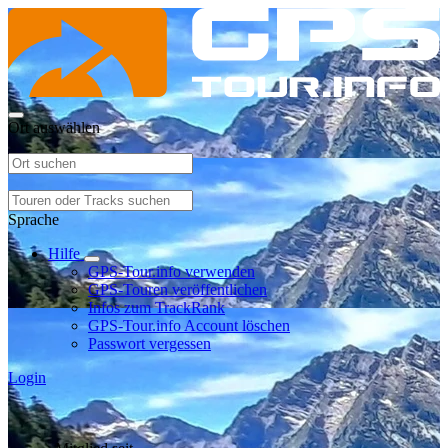
Ort auswählen
Sprache
Hilfe
GPS-Tour.info verwenden
GPS-Touren veröffentlichen
Infos zum TrackRank
GPS-Tour.info Account löschen
Passwort vergessen
Login