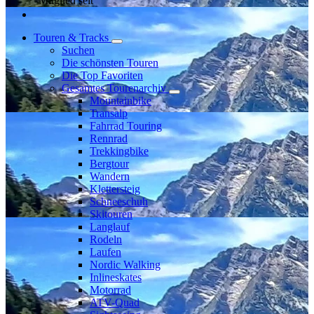
Mitglied seit
Touren & Tracks
Suchen
Die schönsten Touren
Die Top Favoriten
Gesamtes Tourenarchiv
Mountainbike
Transalp
Fahrrad Touring
Rennrad
Trekkingbike
Bergtour
Wandern
Klettersteig
Schneeschuh
Skitouren
Langlauf
Rodeln
Laufen
Nordic Walking
Inlineskates
Motorrad
ATV-Quad