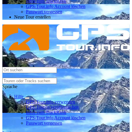
Infos zum TrackRank
GPS-Tour.info Account löschen
Passwort vergessen
Neue Tour erstellen
Ort auswählen
Sprache
Hilfe
GPS-Tour.info verwenden
GPS-Touren veröffentlichen
Infos zum TrackRank
GPS-Tour.info Account löschen
Passwort vergessen