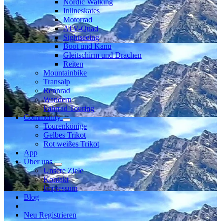
Nordic Walking
Inlineskates
Motorrad
ATV-Quad
Sightseeing
Boot und Kanu
Gleitschirm und Drachen
Reiten
Mountainbike
Transalp
Rennrad
Wandern
Fahrrad Touring
Community
Tourenkönige
Gelbes Trikot
Rot weißes Trikot
App
Über uns
Unsere Ziele
Kontakt
Impressum
Blog
Neu Registrieren