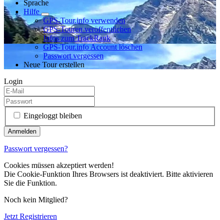
Sprache
Hilfe
GPS-Tour.info verwenden
GPS-Touren veröffentlichen
Infos zum TrackRank
GPS-Tour.info Account löschen
Passwort vergessen
Neue Tour erstellen
Login
Eingeloggt bleiben
Passwort vergessen?
Cookies müssen akzeptiert werden!
Die Cookie-Funktion Ihres Browsers ist deaktiviert. Bitte aktivieren
Sie die Funktion.
Noch kein Mitglied?
Jetzt Registrieren