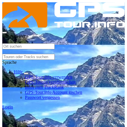
Ort auswählen
Sprache
Hilfe
GPS-Tour.info verwenden
GPS-Touren veröffentlichen
Infos zum TrackRank
GPS-Tour.info Account löschen
Passwort vergessen
Login