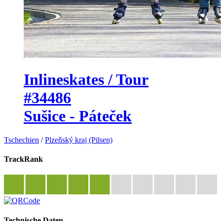
Inlineskates / Tour
#34486
Sušice - Páteček
Tschechien
/
Plzeňský kraj (Pilsen)
TrackRank
Technische Daten