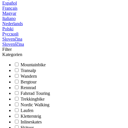
Español
Français
Magyar
Italiano
Nederlands
Polski
Русский
Slovenčina
Slovenščina
Filter
Kategorien
Mountainbike
Transalp
Wandern
Bergtour
Rennrad
Fahrrad Touring
Trekkingbike
Nordic Walking
Laufen
Klettersteig
Inlineskates
Skitour