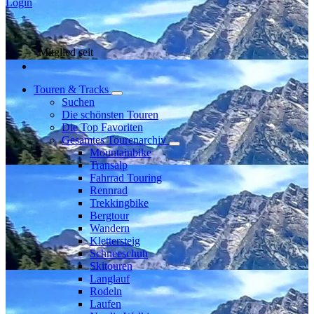
Login
Mitglied seit
Touren & Tracks
Suchen
Die schönsten Touren
Die Top Favoriten
Gesamtes Tourenarchiv
Mountainbike
Transalp
Fahrrad Touring
Rennrad
Trekkingbike
Bergtour
Wandern
Klettersteig
Schneeschuh
Skitouren
Langlauf
Rodeln
Laufen