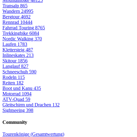
Mountainbike
48125
Transalp
865
Wandern
24995
Bergtour
4692
Rennrad
10444
Fahrrad Touring
8765
Trekkingbike
6084
Nordic Walking
370
Laufen
1783
Klettersteig
487
Inlineskates
213
Skitour
1856
Langlauf
827
Schneeschuh
590
Rodeln
115
Reiten
182
Boot und Kanu
435
Motorrad
1094
ATV-Quad
59
Gleitschirm und Drachen
132
Sightseeing
398
Community
Tourenkönige (Gesamtwertung)