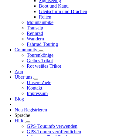
Sightseeing
Boot und Kanu
Gleitschirm und Drachen
Reiten
Mountainbike
Transalp
Rennrad
Wandern
Fahrrad Touring
Community
Tourenkönige
Gelbes Trikot
Rot weißes Trikot
App
Über uns
Unsere Ziele
Kontakt
Impressum
Blog
Neu Registrieren
Sprache
Hilfe
GPS-Tour.info verwenden
GPS-Touren veröffentlichen