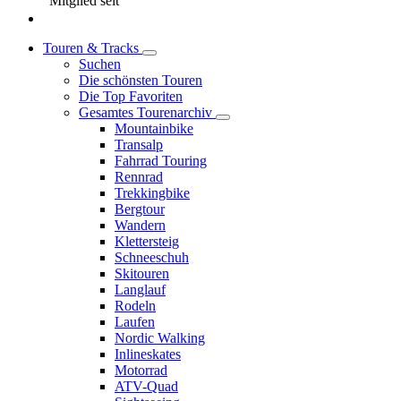
Mitglied seit
Touren & Tracks
Suchen
Die schönsten Touren
Die Top Favoriten
Gesamtes Tourenarchiv
Mountainbike
Transalp
Fahrrad Touring
Rennrad
Trekkingbike
Bergtour
Wandern
Klettersteig
Schneeschuh
Skitouren
Langlauf
Rodeln
Laufen
Nordic Walking
Inlineskates
Motorrad
ATV-Quad