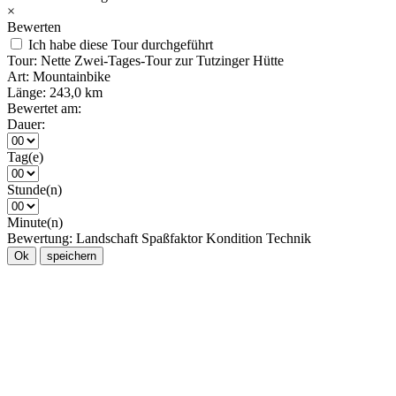
×
Bewerten
Ich habe diese Tour durchgeführt
Tour:
Nette Zwei-Tages-Tour zur Tutzinger Hütte
Art:
Mountainbike
Länge:
243,0 km
Bewertet am:
Dauer:
Tag(e)
Stunde(n)
Minute(n)
Bewertung:
Landschaft
Spaßfaktor
Kondition
Technik
Ok
speichern