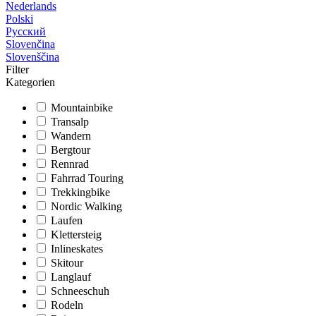
Nederlands
Polski
Русский
Slovenčina
Slovenščina
Filter
Kategorien
Mountainbike
Transalp
Wandern
Bergtour
Rennrad
Fahrrad Touring
Trekkingbike
Nordic Walking
Laufen
Klettersteig
Inlineskates
Skitour
Langlauf
Schneeschuh
Rodeln