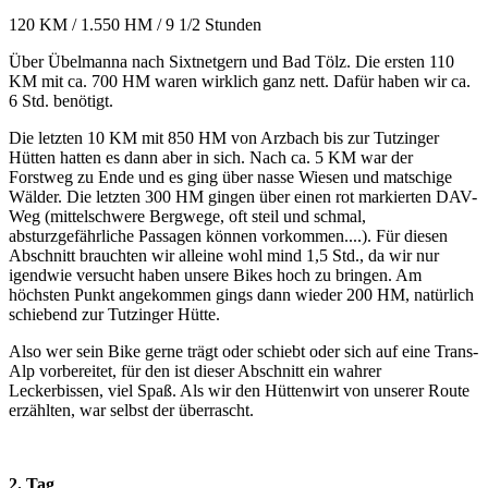
120 KM / 1.550 HM / 9 1/2 Stunden
Über Übelmanna nach Sixtnetgern und Bad Tölz. Die ersten 110
KM mit ca. 700 HM waren wirklich ganz nett. Dafür haben wir ca.
6 Std. benötigt.
Die letzten 10 KM mit 850 HM von Arzbach bis zur Tutzinger
Hütten hatten es dann aber in sich. Nach ca. 5 KM war der
Forstweg zu Ende und es ging über nasse Wiesen und matschige
Wälder. Die letzten 300 HM gingen über einen rot markierten DAV-
Weg (mittelschwere Bergwege, oft steil und schmal,
absturzgefährliche Passagen können vorkommen....). Für diesen
Abschnitt brauchten wir alleine wohl mind 1,5 Std., da wir nur
igendwie versucht haben unsere Bikes hoch zu bringen. Am
höchsten Punkt angekommen gings dann wieder 200 HM, natürlich
schiebend zur Tutzinger Hütte.
Also wer sein Bike gerne trägt oder schiebt oder sich auf eine Trans-
Alp vorbereitet, für den ist dieser Abschnitt ein wahrer
Leckerbissen, viel Spaß. Als wir den Hüttenwirt von unserer Route
erzählten, war selbst der überrascht.
2. Tag