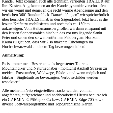
Kandel. Jetzt kommen auch alle technisch versierten TRAILER auf
Ihre Kosten. Angekommen an der Kandelpyramide verschnaufen
wir ein wenig und genießen die recht warme Abendsonne und den
herrlichen 360° Rundumblick. Danach "fliegen" wir sprichwörtlich
über herrliche TRAILS hinab in den Sägendobel. Jetzt heißt es die
letzten Kräfte zu mobilisieren und nochmals ca. 150hm
aufzusteigen. Vom Heitzmannsberg rollen wir dann entspannt mit
den letzten Sonnenstrahlen hinab in das vor uns liegende Sankt
Peter und sehen den so weit entfernten Feldberg am Horizont.
Kaum zu glauben, dass wir 2 so makante Erhebungen im
Hochschwarzwald an einem Tag bezwungen haben!
Anmerkung:
Es ist immer mein Bestreben - als begeisterter Touren-
Mountainbiker und Naturliebhaber - möglichst Asphalt Straßen zu
meiden, Forststraßen, Waldwege, Pfade - und wenn möglich und
fahrbar - Singletrails zu bevorzugen. Verbotsschilder werden
respektiert!
Alle meine im Netz eingestellten Tracks wurden von mir
abgefahren, aufgezeichnet und nachbearbeitet! Hierzu benutze ich
ein GARMIN GPSMap 60Cx bzw. GARMIN Edge 705 sowie
diverse Softwareprogramme und Topographische Karten.