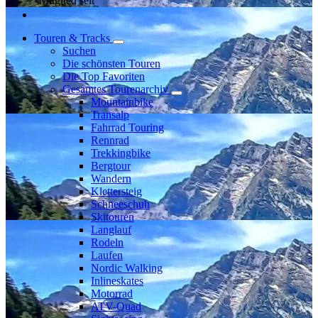
Mitglied seit
Touren & Tracks
Suchen
Die schönsten Touren
Die Top Favoriten
Gesamtes Tourenarchiv
Mountainbike
Transalp
Fahrrad Touring
Rennrad
Trekkingbike
Bergtour
Wandern
Klettersteig
Schneeschuh
Skitouren
Langlauf
Rodeln
Laufen
Nordic Walking
Inlineskates
Motorrad
ATV-Quad