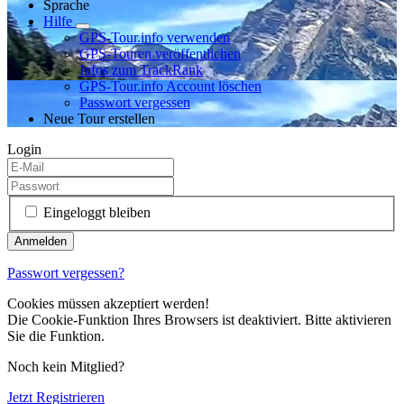
Sprache
Hilfe
GPS-Tour.info verwenden
GPS-Touren veröffentlichen
Infos zum TrackRank
GPS-Tour.info Account löschen
Passwort vergessen
Neue Tour erstellen
Login
Eingeloggt bleiben
Passwort vergessen?
Cookies müssen akzeptiert werden!
Die Cookie-Funktion Ihres Browsers ist deaktiviert. Bitte aktivieren
Sie die Funktion.
Noch kein Mitglied?
Jetzt Registrieren