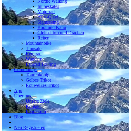
Nordic Walking
Inlineskates
Motorrad
ATV-Quad
Sightseeing
Boot und Kanu
Gleitschirm und Drachen
Reiten
Mountainbike
Transalp
Rennrad
Wandern
Fahrrad Touring
Community
Tourenkönige
Gelbes Trikot
Rot weißes Trikot
App
Über uns
Unsere Ziele
Kontakt
Impressum
Blog
Neu Registrieren