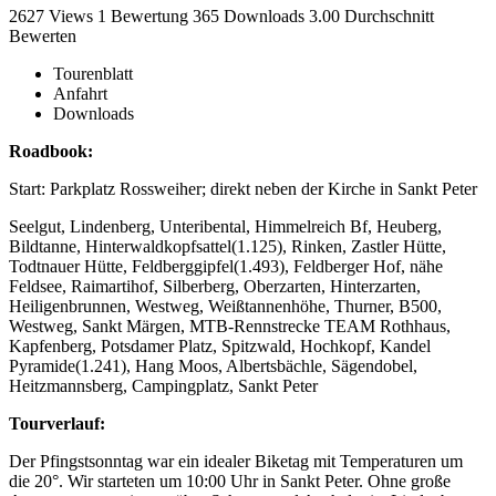
2627 Views
1
Bewertung
365 Downloads
3.00
Durchschnitt
Bewerten
Tourenblatt
Anfahrt
Downloads
Roadbook:
Start: Parkplatz Rossweiher; direkt neben der Kirche in Sankt Peter
Seelgut, Lindenberg, Unteribental, Himmelreich Bf, Heuberg,
Bildtanne, Hinterwaldkopfsattel(1.125), Rinken, Zastler Hütte,
Todtnauer Hütte, Feldberggipfel(1.493), Feldberger Hof, nähe
Feldsee, Raimartihof, Silberberg, Oberzarten, Hinterzarten,
Heiligenbrunnen, Westweg, Weißtannenhöhe, Thurner, B500,
Westweg, Sankt Märgen, MTB-Rennstrecke TEAM Rothhaus,
Kapfenberg, Potsdamer Platz, Spitzwald, Hochkopf, Kandel
Pyramide(1.241), Hang Moos, Albertsbächle, Sägendobel,
Heitzmannsberg, Campingplatz, Sankt Peter
Tourverlauf:
Der Pfingstsonntag war ein idealer Biketag mit Temperaturen um
die 20°. Wir starteten um 10:00 Uhr in Sankt Peter. Ohne große