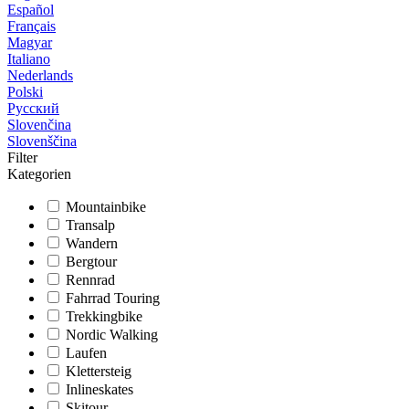
Español
Français
Magyar
Italiano
Nederlands
Polski
Русский
Slovenčina
Slovenščina
Filter
Kategorien
Mountainbike
Transalp
Wandern
Bergtour
Rennrad
Fahrrad Touring
Trekkingbike
Nordic Walking
Laufen
Klettersteig
Inlineskates
Skitour