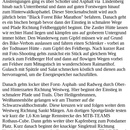
Anstrengungen ging es über Schotter und Asphalt via Lindenberg
hinab nach Unterribental und dann auf guten Forstwegen hinauf
zum Hinterwaldkopfsattel. Dieser Streckenabschnitt wird auch
jährlich beim "Black Forest Bike Marathon" befahren. Danach geht
es ein bischen bergab bevor dann der Einstieg in schmalere Wege
und Pfade Richtung Feldberggipfel beginnt. Die Zastler Hütte lassen
wir rechter Hand liegen und kämpfen uns auf groberem Untergrund
immer höher. Den Wanderweg zum Gipfel müssen wir auf Grund
des Bike-Verbots auslassen und fahren einen Schlenker - vorbei an
der Todtnauer Hütte - zum Gipfel des Feldbergs. Nach kurzer Rast
mit Foto-Shooting gehts zunächst ein Stück auf gleichem Weg
zurück zum Feldberger Hof und dann auf flowigen Wegen vorbei
am Feldsee zum Mittagstisch im wunderschönen Raimartihof.
Gulasch mit Spätzle und Salat schmecken köstlich und dienen auch
hervorragend, um die Energiespeicher nachzufüllen.
Danach gehts locker über Forst- Asphalt- und Radweg durch Ober-
und Hinterzarten Richtung Westweg. Hier beginnt der Einstieg in
schmalere Pfade und Trails. Über Heiligenbrunnen,
Weißtannenhöhe gelangen wir am Thurner auf die
Schwarzwaldhochstraße. Diese kreuzen wir und folgen weiter dem
Westweg Richtung Sankt Märgen. Am dortigen Sportgelände testen
wir kurz die 1,6 Km lange Rennstrecke des MTB-TEAMS
Rothaus-Cube. Dann gehts weiter über Kapfenberg zum Potsdamer
Platz. Kurz danach beginnt der knackige Singletrail Richtung