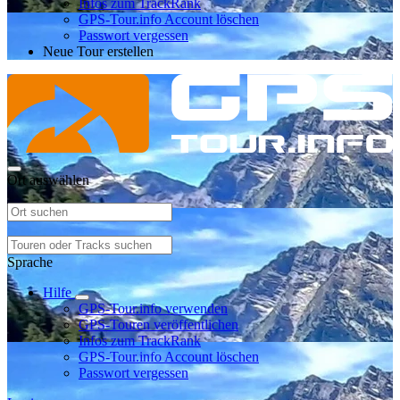
Infos zum TrackRank
GPS-Tour.info Account löschen
Passwort vergessen
Neue Tour erstellen
Ort auswählen
Sprache
Hilfe
GPS-Tour.info verwenden
GPS-Touren veröffentlichen
Infos zum TrackRank
GPS-Tour.info Account löschen
Passwort vergessen