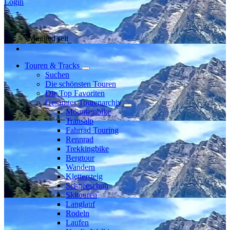
Login
Mitglied seit
Touren & Tracks
Suchen
Die schönsten Touren
Die Top Favoriten
Gesamtes Tourenarchiv
Mountainbike
Transalp
Fahrrad Touring
Rennrad
Trekkingbike
Bergtour
Wandern
Klettersteig
Schneeschuh
Skitouren
Langlauf
Rodeln
Laufen