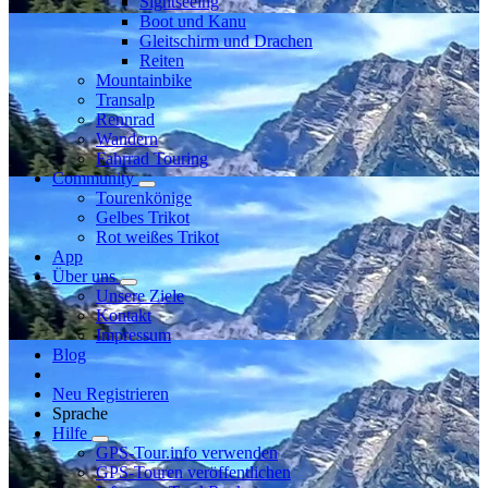
Sightseeing
Boot und Kanu
Gleitschirm und Drachen
Reiten
Mountainbike
Transalp
Rennrad
Wandern
Fahrrad Touring
Community
Tourenkönige
Gelbes Trikot
Rot weißes Trikot
App
Über uns
Unsere Ziele
Kontakt
Impressum
Blog
Neu Registrieren
Sprache
Hilfe
GPS-Tour.info verwenden
GPS-Touren veröffentlichen