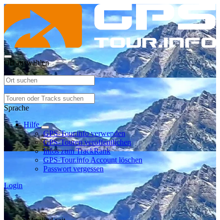
Ort auswählen
Sprache
Hilfe
GPS-Tour.info verwenden
GPS-Touren veröffentlichen
Infos zum TrackRank
GPS-Tour.info Account löschen
Passwort vergessen
Login